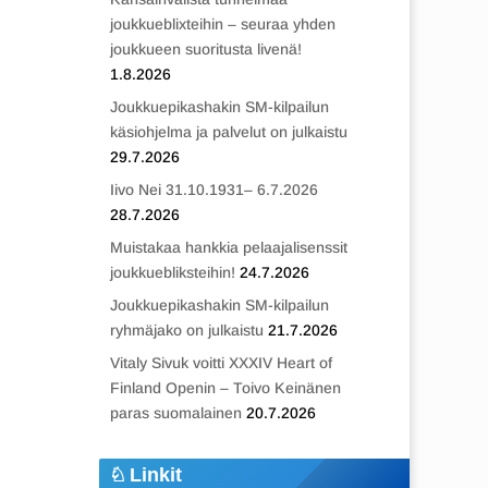
joukkueblixteihin – seuraa yhden
joukkueen suoritusta livenä!
1.8.2026
Joukkuepikashakin SM-kilpailun
käsiohjelma ja palvelut on julkaistu
29.7.2026
Iivo Nei 31.10.1931– 6.7.2026
28.7.2026
Muistakaa hankkia pelaajalisenssit
joukkuebliksteihin!
24.7.2026
Joukkuepikashakin SM-kilpailun
ryhmäjako on julkaistu
21.7.2026
Vitaly Sivuk voitti XXXIV Heart of
Finland Openin – Toivo Keinänen
paras suomalainen
20.7.2026
Linkit