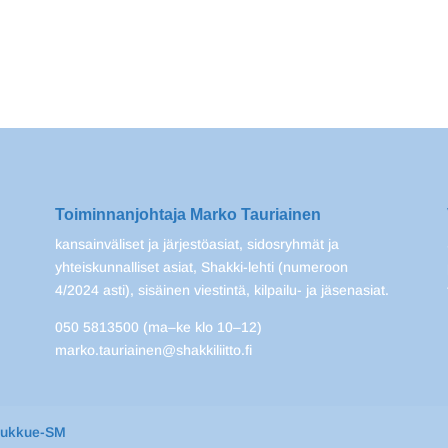
Toiminnanjohtaja Marko Tauriainen
kansainväliset ja järjestöasiat, sidosryhmät ja
yhteiskunnalliset asiat, Shakki-lehti (numeroon
4/2024 asti), sisäinen viestintä, kilpailu- ja jäsenasiat.
050 5813500 (ma–ke klo 10–12)
marko.tauriainen@shakkiliitto.fi
oukkue-SM