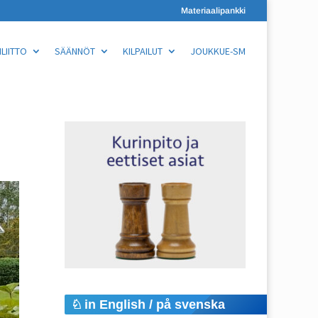
Materiaalipankki
LIITTO
SÄÄNNÖT
KILPAILUT
JOUKKUE-SM
in English / på svenska