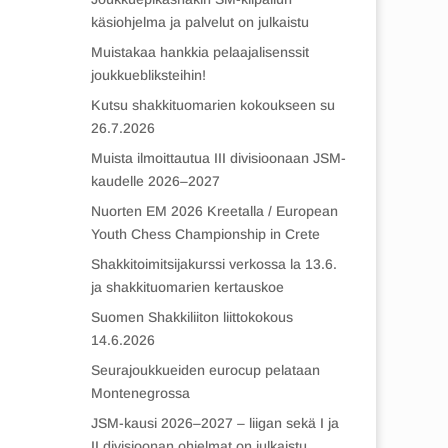
käsiohjelma ja palvelut on julkaistu
Muistakaa hankkia pelaajalisenssit
joukkuebliksteihin!
Kutsu shakkituomarien kokoukseen su
26.7.2026
Muista ilmoittautua III divisioonaan JSM-
kaudelle 2026–2027
Nuorten EM 2026 Kreetalla / European
Youth Chess Championship in Crete
Shakkitoimitsijakurssi verkossa la 13.6.
ja shakkituomarien kertauskoe
Suomen Shakkiliiton liittokokous
14.6.2026
Seurajoukkueiden eurocup pelataan
Montenegrossa
JSM-kausi 2026–2027 – liigan sekä I ja
II divisioonan ohjelmat on julkaistu