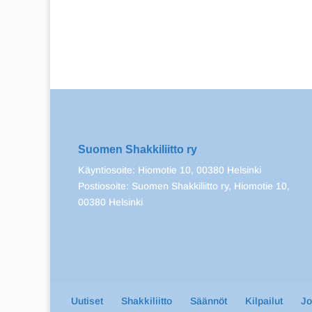
Suomen Shakkiliitto ry
Käyntiosoite: Hiomotie 10, 00380 Helsinki
Postiosoite: Suomen Shakkiliitto ry, Hiomotie 10,
00380 Helsinki
Uutiset
Shakkiliitto
Säännöt
Kilpailut
J