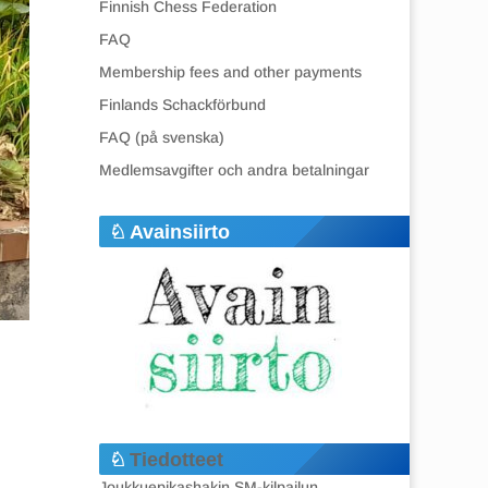
Finnish Chess Federation
FAQ
Membership fees and other payments
Finlands Schackförbund
FAQ (på svenska)
Medlemsavgifter och andra betalningar
Avainsiirto
Tiedotteet
Joukkuepikashakin SM-kilpailun