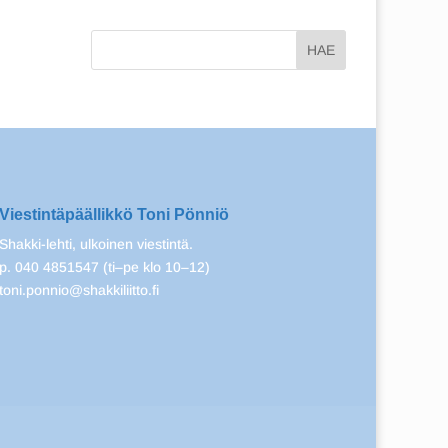
Viestintäpäällikkö Toni Pönniö
Shakki-lehti, ulkoinen viestintä.
p. 040 4851547 (ti–pe klo 10–12)
toni.ponnio@shakkiliitto.fi