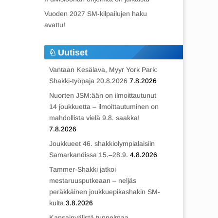
Vuoden 2027 SM-kilpailujen haku
avattu!
Uutiset
Vantaan Kesälava, Myyr York Park:
Shakki-työpaja 20.8.2026
7.8.2026
Nuorten JSM:ään on ilmoittautunut
14 joukkuetta – ilmoittautuminen on
mahdollista vielä 9.8. saakka!
7.8.2026
Joukkueet 46. shakkiolympialaisiin
Samarkandissa 15.–28.9.
4.8.2026
Tammer-Shakki jatkoi
mestaruusputkeaan – neljäs
peräkkäinen joukkuepikashakin SM-
kulta
3.8.2026
Kansainvälistä tunnelmaa