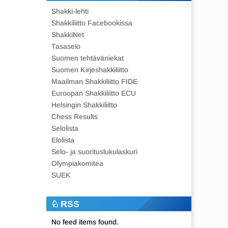
Shakki-lehti
Shakkiliitto Facebookissa
ShakkiNet
Tasaselo
Suomen tehtäväniekat
Suomen Kirjeshakkiliitto
Maailman Shakkiliitto FIDE
Euroopan Shakkiliitto ECU
Helsingin Shakkiliitto
Chess Results
Selolista
Elolista
Selo- ja suorituslukulaskuri
Olympiakomitea
SUEK
RSS
No feed items found.