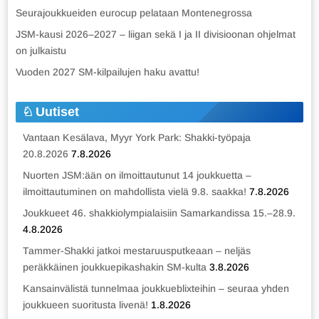
Seurajoukkueiden eurocup pelataan Montenegrossa
JSM-kausi 2026–2027 – liigan sekä I ja II divisioonan ohjelmat
on julkaistu
Vuoden 2027 SM-kilpailujen haku avattu!
Uutiset
Vantaan Kesälava, Myyr York Park: Shakki-työpaja
20.8.2026
7.8.2026
Nuorten JSM:ään on ilmoittautunut 14 joukkuetta –
ilmoittautuminen on mahdollista vielä 9.8. saakka!
7.8.2026
Joukkueet 46. shakkiolympialaisiin Samarkandissa 15.–28.9.
4.8.2026
Tammer-Shakki jatkoi mestaruusputkeaan – neljäs
peräkkäinen joukkuepikashakin SM-kulta
3.8.2026
Kansainvälistä tunnelmaa joukkueblixteihin – seuraa yhden
joukkueen suoritusta livenä!
1.8.2026