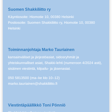
Suomen Shakkiliitto ry
Käyntiosoite: Hiomotie 10, 00380 Helsinki
Postiosoite: Suomen Shakkiliitto ry, Hiomotie 10, 00380
Helsinki
Toiminnanjohtaja Marko Tauriainen
kansainväliset ja järjestöasiat, sidosryhmät ja
yhteiskunnalliset asiat, Shakki-lehti (numeroon 4/2024 asti),
sisäinen viestintä, kilpailu- ja jäsenasiat.
050 5813500 (ma–ke klo 10–12)
marko.tauriainen@shakkiliitto.fi
Viestintäpäällikkö Toni Pönniö