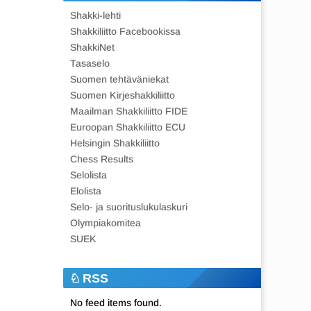
Shakki-lehti
Shakkiliitto Facebookissa
ShakkiNet
Tasaselo
Suomen tehtäväniekat
Suomen Kirjeshakkiliitto
Maailman Shakkiliitto FIDE
Euroopan Shakkiliitto ECU
Helsingin Shakkiliitto
Chess Results
Selolista
Elolista
Selo- ja suorituslukulaskuri
Olympiakomitea
SUEK
RSS
No feed items found.