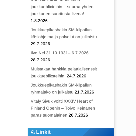
joukkueblixteihin – seuraa yhden
joukkueen suoritusta livenä!
1.8.2026
Joukkuepikashakin SM-kilpailun
käsiohjelma ja palvelut on julkaistu
29.7.2026
Iivo Nei 31.10.1931– 6.7.2026
28.7.2026
Muistakaa hankkia pelaajalisenssit
joukkuebliksteihin!
24.7.2026
Joukkuepikashakin SM-kilpailun
ryhmäjako on julkaistu
21.7.2026
Vitaly Sivuk voitti XXXIV Heart of
Finland Openin – Toivo Keinänen
paras suomalainen
20.7.2026
Linkit