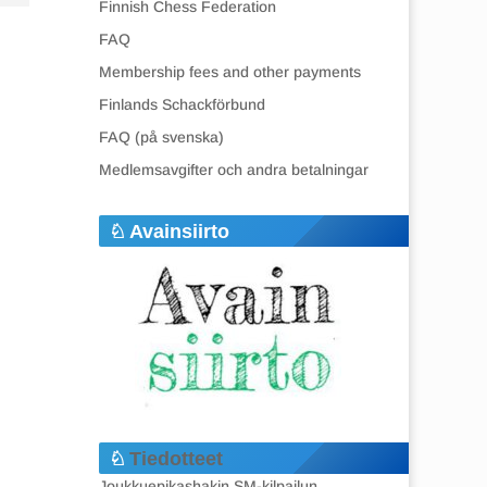
Finnish Chess Federation
FAQ
Membership fees and other payments
Finlands Schackförbund
FAQ (på svenska)
Medlemsavgifter och andra betalningar
Avainsiirto
Tiedotteet
Joukkuepikashakin SM-kilpailun