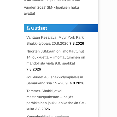
Vuoden 2027 SM-kilpailujen haku
avattu!
Uutiset
Vantaan Kesälava, Myyr York Park:
Shakki-työpaja 20.8.2026
7.8.2026
Nuorten JSM:ään on ilmoittautunut
14 joukkuetta – ilmoittautuminen on
mahdollista vielä 9.8. saakka!
7.8.2026
Joukkueet 46. shakkiolympialaisiin
Samarkandissa 15.–28.9.
4.8.2026
Tammer-Shakki jatkoi
mestaruusputkeaan – neljäs
peräkkäinen joukkuepikashakin SM-
kulta
3.8.2026
Kansainvälistä tunnelmaa