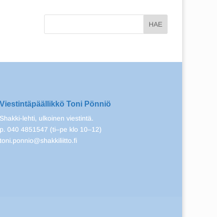
Viestintäpäällikkö Toni Pönniö
Shakki-lehti, ulkoinen viestintä.
p. 040 4851547 (ti–pe klo 10–12)
toni.ponnio@shakkiliitto.fi