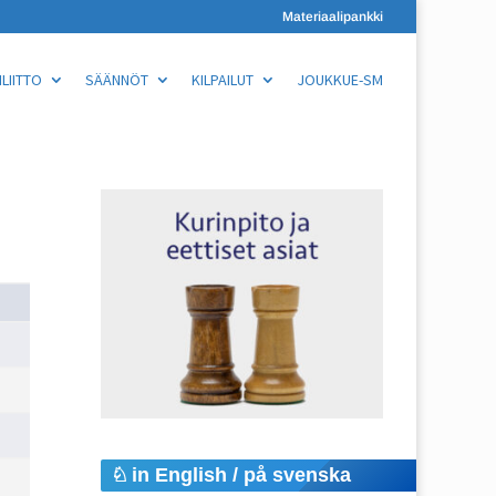
Materiaalipankki
LIITTO
SÄÄNNÖT
KILPAILUT
JOUKKUE-SM
in English / på svenska