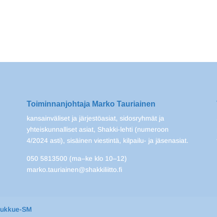
Toiminnanjohtaja Marko Tauriainen
kansainväliset ja järjestöasiat, sidosryhmät ja
yhteiskunnalliset asiat, Shakki-lehti (numeroon
4/2024 asti), sisäinen viestintä, kilpailu- ja jäsenasiat.
050 5813500 (ma–ke klo 10–12)
marko.tauriainen@shakkiliitto.fi
oukkue-SM