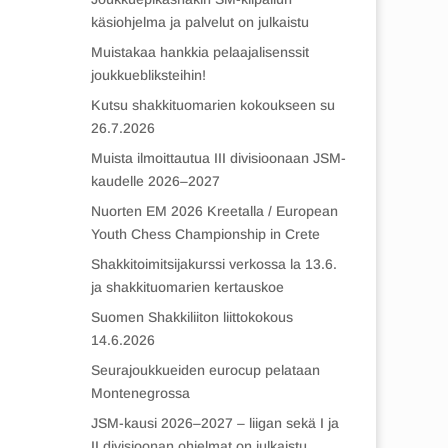
käsiohjelma ja palvelut on julkaistu
Muistakaa hankkia pelaajalisenssit
joukkuebliksteihin!
Kutsu shakkituomarien kokoukseen su
26.7.2026
Muista ilmoittautua III divisioonaan JSM-
kaudelle 2026–2027
Nuorten EM 2026 Kreetalla / European
Youth Chess Championship in Crete
Shakkitoimitsijakurssi verkossa la 13.6.
ja shakkituomarien kertauskoe
Suomen Shakkiliiton liittokokous
14.6.2026
Seurajoukkueiden eurocup pelataan
Montenegrossa
JSM-kausi 2026–2027 – liigan sekä I ja
II divisioonan ohjelmat on julkaistu