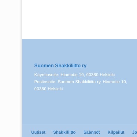
Suomen Shakkiliitto ry
Käyntiosoite: Hiomotie 10, 00380 Helsinki
Postiosoite: Suomen Shakkiliitto ry, Hiomotie 10,
00380 Helsinki
Uutiset
Shakkiliitto
Säännöt
Kilpailut
J