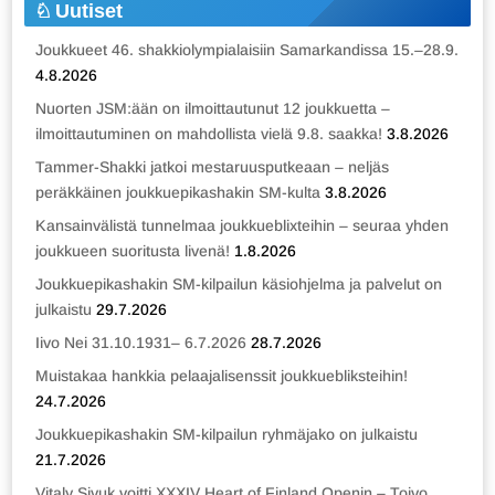
Uutiset
Joukkueet 46. shakkiolympialaisiin Samarkandissa 15.–28.9.
4.8.2026
Nuorten JSM:ään on ilmoittautunut 12 joukkuetta –
ilmoittautuminen on mahdollista vielä 9.8. saakka!
3.8.2026
Tammer-Shakki jatkoi mestaruusputkeaan – neljäs
peräkkäinen joukkuepikashakin SM-kulta
3.8.2026
Kansainvälistä tunnelmaa joukkueblixteihin – seuraa yhden
joukkueen suoritusta livenä!
1.8.2026
Joukkuepikashakin SM-kilpailun käsiohjelma ja palvelut on
julkaistu
29.7.2026
Iivo Nei 31.10.1931– 6.7.2026
28.7.2026
Muistakaa hankkia pelaajalisenssit joukkuebliksteihin!
24.7.2026
Joukkuepikashakin SM-kilpailun ryhmäjako on julkaistu
21.7.2026
Vitaly Sivuk voitti XXXIV Heart of Finland Openin – Toivo