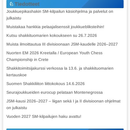
Tiedotteet
Joukkuepikashakin SM-kilpailun käsiohjelma ja palvelut on
julkaistu
Muistakaa hankkia pelaajalisenssit joukkuebliksteihin!
Kutsu shakkituomarien kokoukseen su 26.7.2026
Muista ilmoittautua III divisioonaan JSM-kaudelle 2026–2027
Nuorten EM 2026 Kreetalla / European Youth Chess
Championship in Crete
Shakkitoimitsijakurssi verkossa la 13.6. ja shakkituomarien
kertauskoe
Suomen Shakkiliiton liittokokous 14.6.2026
Seurajoukkueiden eurocup pelataan Montenegrossa
JSM-kausi 2026–2027 – liigan sekä I ja II divisioonan ohjelmat
on julkaistu
Vuoden 2027 SM-kilpailujen haku avattu!