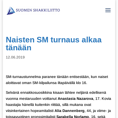
Naisten SM turnaus alkaa
tänään
12.06.2019
SM-turnaustunnelma paranee tänään entisestään, kun naiset
aloittavat oman SM-kilpailunsa iltapäivällä klo 16.
Selvänä ennakkosuosikkina kisaan lähtee neljänä edellisenä
vuonna mestaruuden voittanut
Anastasia Nazarova
, 17. Kovia
haastajia hänellä kuitenkin riittää, sillä mukana ovat
viisinkertainen hopeamitalisti
Alia Dannenberg
, 44, ja viime- ja
toissavuotinen pronssimitalisti
Sarabella Norlamo
, 16, sekä