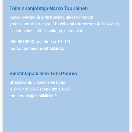
Toiminnanjohtaja Marko Tauriainen
kansainväliset ja järjestöasiat, sidosryhmät ja
yhteiskunnalliset asiat, Shakki-lehti (numeroon 4/2024 asti),
sisäinen viestintä, kilpailu- ja jäsenasiat.
050 5813500 (ma–ke klo 10–12)
marko.tauriainen@shakkiliitto.fi
Viestintäpäällikkö Toni Pönniö
Shakki-lehti, ulkoinen viestintä.
p. 040 4851547 (ti–pe klo 10–12)
toni.ponnio@shakkiliitto.fi