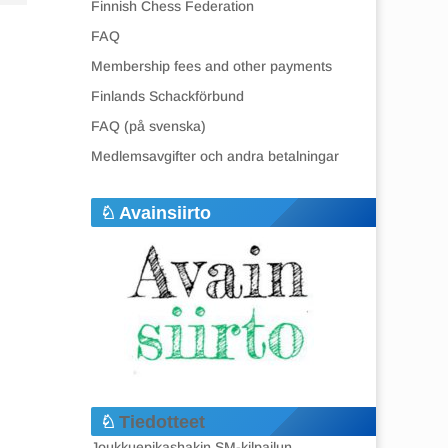
Finnish Chess Federation
FAQ
Membership fees and other payments
Finlands Schackförbund
FAQ (på svenska)
Medlemsavgifter och andra betalningar
Avainsiirto
Tiedotteet
Joukkuepikashakin SM-kilpailun