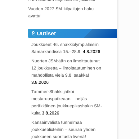
Vuoden 2027 SM-kilpailujen haku
avattu!
Uutiset
Joukkueet 46. shakkiolympialaisiin
Samarkandissa 15.–28.9.
4.8.2026
Nuorten JSM:ään on ilmoittautunut
12 joukkuetta – ilmoittautuminen on
mahdollista vielä 9.8. saakka!
3.8.2026
Tammer-Shakki jatkoi
mestaruusputkeaan – neljäs
peräkkäinen joukkuepikashakin SM-
kulta
3.8.2026
Kansainvälistä tunnelmaa
joukkueblixteihin – seuraa yhden
joukkueen suoritusta livenä!