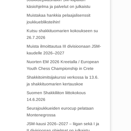
käsiohjelma ja palvelut on julkaistu
Muistakaa hankkia pelaajalisenssit
joukkuebliksteihin!
Kutsu shakkituomarien kokoukseen su
26.7.2026
Muista ilmoittautua III divisioonaan JSM-
kaudelle 2026–2027
Nuorten EM 2026 Kreetalla / European
Youth Chess Championship in Crete
Shakkitoimitsijakurssi verkossa la 13.6.
ja shakkituomarien kertauskoe
Suomen Shakkiliiton liittokokous
14.6.2026
Seurajoukkueiden eurocup pelataan
Montenegrossa
JSM-kausi 2026–2027 – liigan sekä I ja
II divisioonan ohjelmat on julkaistu