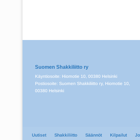
Suomen Shakkiliitto ry
Käyntiosoite: Hiomotie 10, 00380 Helsinki
Postiosoite: Suomen Shakkiliitto ry, Hiomotie 10,
00380 Helsinki
Uutiset
Shakkiliitto
Säännöt
Kilpailut
J