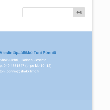
Viestintäpäällikkö Toni Pönniö
Shakki-lehti, ulkoinen viestintä.
p. 040 4851547 (ti–pe klo 10–12)
toni.ponnio@shakkiliitto.fi