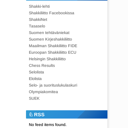
Shakki-lehti
Shakkiliitto Facebookissa
ShakkiNet
Tasaselo
Suomen tehtäväniekat
Suomen Kirjeshakkiliitto
Maailman Shakkiliitto FIDE
Euroopan Shakkiliitto ECU
Helsingin Shakkiliitto
Chess Results
Selolista
Elolista
Selo- ja suorituslukulaskuri
Olympiakomitea
SUEK
RSS
No feed items found.