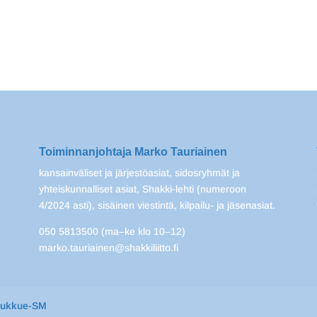
Toiminnanjohtaja Marko Tauriainen
kansainväliset ja järjestöasiat, sidosryhmät ja
yhteiskunnalliset asiat, Shakki-lehti (numeroon
4/2024 asti), sisäinen viestintä, kilpailu- ja jäsenasiat.
050 5813500 (ma–ke klo 10–12)
marko.tauriainen@shakkiliitto.fi
oukkue-SM