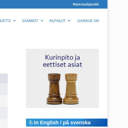
Materiaalipankki
LIITTO
SÄÄNNÖT
KILPAILUT
JOUKKUE-SM
in English / på svenska