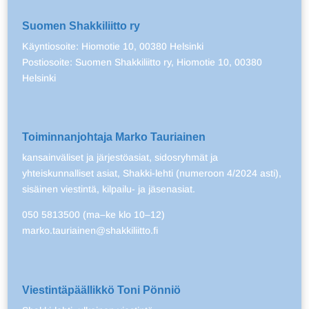
Suomen Shakkiliitto ry
Käyntiosoite: Hiomotie 10, 00380 Helsinki
Postiosoite: Suomen Shakkiliitto ry, Hiomotie 10, 00380
Helsinki
Toiminnanjohtaja Marko Tauriainen
kansainväliset ja järjestöasiat, sidosryhmät ja
yhteiskunnalliset asiat, Shakki-lehti (numeroon 4/2024 asti),
sisäinen viestintä, kilpailu- ja jäsenasiat.
050 5813500 (ma–ke klo 10–12)
marko.tauriainen@shakkiliitto.fi
Viestintäpäällikkö Toni Pönniö