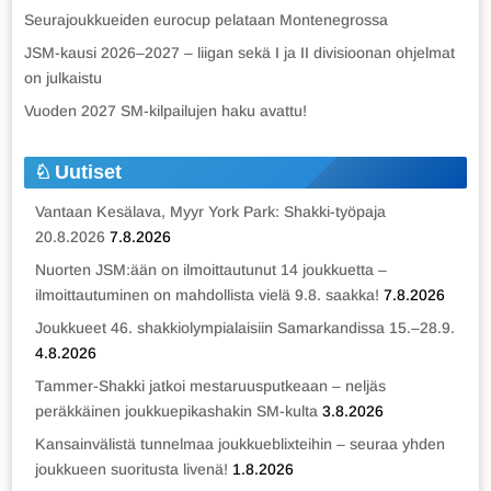
Seurajoukkueiden eurocup pelataan Montenegrossa
JSM-kausi 2026–2027 – liigan sekä I ja II divisioonan ohjelmat
on julkaistu
Vuoden 2027 SM-kilpailujen haku avattu!
Uutiset
Vantaan Kesälava, Myyr York Park: Shakki-työpaja
20.8.2026
7.8.2026
Nuorten JSM:ään on ilmoittautunut 14 joukkuetta –
ilmoittautuminen on mahdollista vielä 9.8. saakka!
7.8.2026
Joukkueet 46. shakkiolympialaisiin Samarkandissa 15.–28.9.
4.8.2026
Tammer-Shakki jatkoi mestaruusputkeaan – neljäs
peräkkäinen joukkuepikashakin SM-kulta
3.8.2026
Kansainvälistä tunnelmaa joukkueblixteihin – seuraa yhden
joukkueen suoritusta livenä!
1.8.2026