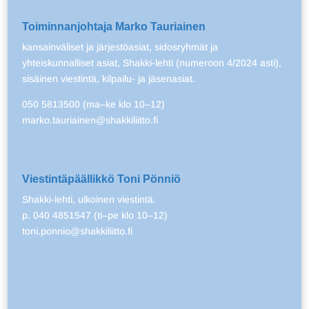
Toiminnanjohtaja Marko Tauriainen
kansainväliset ja järjestöasiat, sidosryhmät ja
yhteiskunnalliset asiat, Shakki-lehti (numeroon 4/2024 asti),
sisäinen viestintä, kilpailu- ja jäsenasiat.
050 5813500 (ma–ke klo 10–12)
marko.tauriainen@shakkiliitto.fi
Viestintäpäällikkö Toni Pönniö
Shakki-lehti, ulkoinen viestintä.
p. 040 4851547 (ti–pe klo 10–12)
toni.ponnio@shakkiliitto.fi