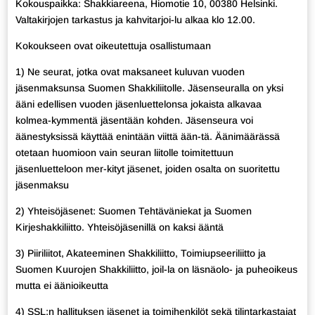
Kokouspaikka: Shakkiareena, Hiomotie 10, 00380 Helsinki.
Valtakirjojen tarkastus ja kahvitarjoi-lu alkaa klo 12.00.
Kokoukseen ovat oikeutettuja osallistumaan
1) Ne seurat, jotka ovat maksaneet kuluvan vuoden
jäsenmaksunsa Suomen Shakkiliitolle. Jäsenseuralla on yksi
ääni edellisen vuoden jäsenluettelonsa jokaista alkavaa
kolmea-kymmentä jäsentään kohden. Jäsenseura voi
äänestyksissä käyttää enintään viittä ään-tä. Äänimäärässä
otetaan huomioon vain seuran liitolle toimitettuun
jäsenluetteloon mer-kityt jäsenet, joiden osalta on suoritettu
jäsenmaksu
2) Yhteisöjäsenet: Suomen Tehtäväniekat ja Suomen
Kirjeshakkiliitto. Yhteisöjäsenillä on kaksi ääntä
3) Piiriliitot, Akateeminen Shakkiliitto, Toimiupseeriliitto ja
Suomen Kuurojen Shakkiliitto, joil-la on läsnäolo- ja puheoikeus
mutta ei äänioikeutta
4) SSL:n hallituksen jäsenet ja toimihenkilöt sekä tilintarkastajat