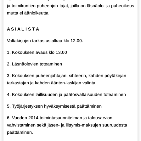
ja toimikuntien puheenjoh-tajat, joilla on läsnäolo- ja puheoikeus
mutta ei äänioikeutta
A S I A L I S T A
Valtakirjojen tarkastus alkaa klo 12.00.
1. Kokouksen avaus klo 13.00
2. Läsnäolevien toteaminen
3. Kokouksen puheenjohtajan, sihteerin, kahden pöytäkirjan
tarkastajan ja kahden äänten-laskijan valinta
4. Kokouksen laillisuuden ja päätösvaltaisuuden toteaminen
5. Työjärjestyksen hyväksymisestä päättäminen
6. Vuoden 2014 toimintasuunnitelman ja talousarvion
vahvistaminen sekä jäsen- ja liittymis-maksujen suuruudesta
päättäminen.