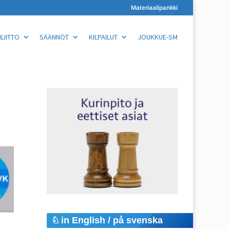
Materiaalipankki
LIITTO
SÄÄNNÖT
KILPAILUT
JOUKKUE-SM
in English / på svenska