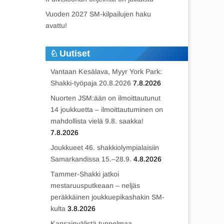
Vuoden 2027 SM-kilpailujen haku
avattu!
Uutiset
Vantaan Kesälava, Myyr York Park:
Shakki-työpaja 20.8.2026
7.8.2026
Nuorten JSM:ään on ilmoittautunut
14 joukkuetta – ilmoittautuminen on
mahdollista vielä 9.8. saakka!
7.8.2026
Joukkueet 46. shakkiolympialaisiin
Samarkandissa 15.–28.9.
4.8.2026
Tammer-Shakki jatkoi
mestaruusputkeaan – neljäs
peräkkäinen joukkuepikashakin SM-
kulta
3.8.2026
Kansainvälistä tunnelmaa