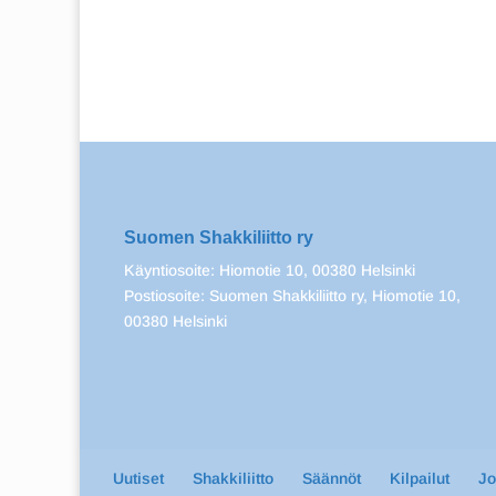
Suomen Shakkiliitto ry
Käyntiosoite: Hiomotie 10, 00380 Helsinki
Postiosoite: Suomen Shakkiliitto ry, Hiomotie 10,
00380 Helsinki
Uutiset
Shakkiliitto
Säännöt
Kilpailut
J