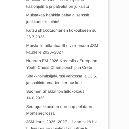
käsiohjelma ja palvelut on julkaistu
Muistakaa hankkia pelaajalisenssit
joukkuebliksteihin!
Kutsu shakkituomarien kokoukseen su
26.7.2026
Muista ilmoittautua III divisioonaan JSM-
kaudelle 2026–2027
Nuorten EM 2026 Kreetalla / European
Youth Chess Championship in Crete
Shakkitoimitsijakurssi verkossa la 13.6.
ja shakkituomarien kertauskoe
Suomen Shakkiliiton liittokokous
14.6.2026
Seurajoukkueiden eurocup pelataan
Montenegrossa
JSM-kausi 2026–2027 – liigan sekä I ja
II divisioonan ohjelmat on julkaistu