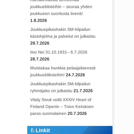
joukkueblixteihin – seuraa yhden
joukkueen suoritusta livenä!
1.8.2026
Joukkuepikashakin SM-kilpailun
käsiohjelma ja palvelut on julkaistu
29.7.2026
Iivo Nei 31.10.1931– 6.7.2026
28.7.2026
Muistakaa hankkia pelaajalisenssit
joukkuebliksteihin!
24.7.2026
Joukkuepikashakin SM-kilpailun
ryhmäjako on julkaistu
21.7.2026
Vitaly Sivuk voitti XXXIV Heart of
Finland Openin – Toivo Keinänen
paras suomalainen
20.7.2026
Linkit