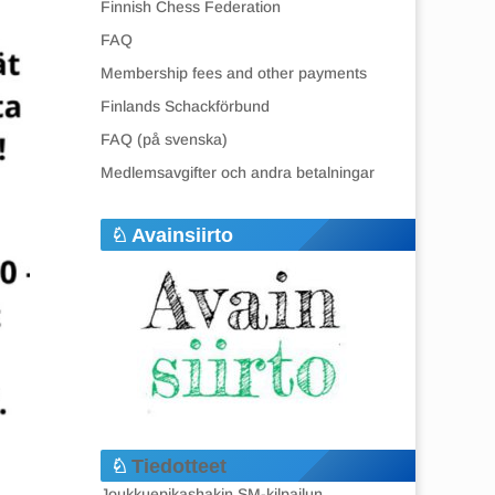
Finnish Chess Federation
FAQ
Membership fees and other payments
Finlands Schackförbund
FAQ (på svenska)
Medlemsavgifter och andra betalningar
Avainsiirto
Tiedotteet
Joukkuepikashakin SM-kilpailun