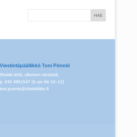
Viestintäpäällikkö Toni Pönniö
Shakki-lehti, ulkoinen viestintä.
p. 040 4851547 (ti–pe klo 10–12)
toni.ponnio@shakkiliitto.fi