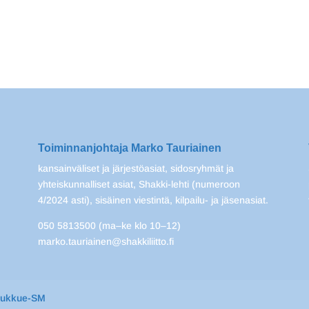
Toiminnanjohtaja Marko Tauriainen
kansainväliset ja järjestöasiat, sidosryhmät ja
yhteiskunnalliset asiat, Shakki-lehti (numeroon
4/2024 asti), sisäinen viestintä, kilpailu- ja jäsenasiat.
050 5813500 (ma–ke klo 10–12)
marko.tauriainen@shakkiliitto.fi
oukkue-SM