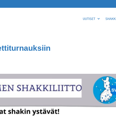
UUTISET
SHAKKI
titurnauksiin