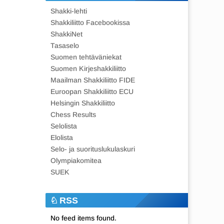
Shakki-lehti
Shakkiliitto Facebookissa
ShakkiNet
Tasaselo
Suomen tehtäväniekat
Suomen Kirjeshakkiliitto
Maailman Shakkiliitto FIDE
Euroopan Shakkiliitto ECU
Helsingin Shakkiliitto
Chess Results
Selolista
Elolista
Selo- ja suorituslukulaskuri
Olympiakomitea
SUEK
RSS
No feed items found.