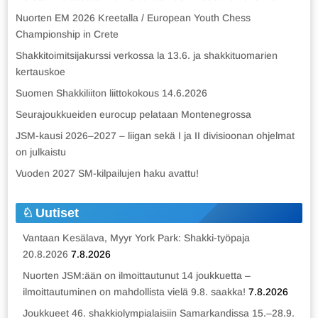
Nuorten EM 2026 Kreetalla / European Youth Chess
Championship in Crete
Shakkitoimitsijakurssi verkossa la 13.6. ja shakkituomarien
kertauskoe
Suomen Shakkiliiton liittokokous 14.6.2026
Seurajoukkueiden eurocup pelataan Montenegrossa
JSM-kausi 2026–2027 – liigan sekä I ja II divisioonan ohjelmat
on julkaistu
Vuoden 2027 SM-kilpailujen haku avattu!
Uutiset
Vantaan Kesälava, Myyr York Park: Shakki-työpaja
20.8.2026
7.8.2026
Nuorten JSM:ään on ilmoittautunut 14 joukkuetta –
ilmoittautuminen on mahdollista vielä 9.8. saakka!
7.8.2026
Joukkueet 46. shakkiolympialaisiin Samarkandissa 15.–28.9.