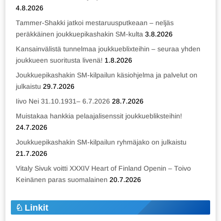
4.8.2026
Tammer-Shakki jatkoi mestaruusputkeaan – neljäs
peräkkäinen joukkuepikashakin SM-kulta
3.8.2026
Kansainvälistä tunnelmaa joukkueblixteihin – seuraa yhden
joukkueen suoritusta livenä!
1.8.2026
Joukkuepikashakin SM-kilpailun käsiohjelma ja palvelut on
julkaistu
29.7.2026
Iivo Nei 31.10.1931– 6.7.2026
28.7.2026
Muistakaa hankkia pelaajalisenssit joukkuebliksteihin!
24.7.2026
Joukkuepikashakin SM-kilpailun ryhmäjako on julkaistu
21.7.2026
Vitaly Sivuk voitti XXXIV Heart of Finland Openin – Toivo
Keinänen paras suomalainen
20.7.2026
Linkit