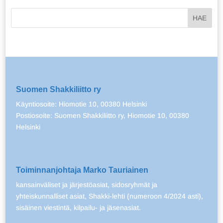
Suomen Shakkiliitto ry
Käyntiosoite: Hiomotie 10, 00380 Helsinki
Postiosoite: Suomen Shakkiliitto ry, Hiomotie 10, 00380
Helsinki
Toiminnanjohtaja Marko Tauriainen
kansainväliset ja järjestöasiat, sidosryhmät ja
yhteiskunnalliset asiat, Shakki-lehti (numeroon 4/2024 asti),
sisäinen viestintä, kilpailu- ja jäsenasiat.