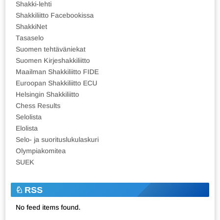
Shakki-lehti
Shakkiliitto Facebookissa
ShakkiNet
Tasaselo
Suomen tehtäväniekat
Suomen Kirjeshakkiliitto
Maailman Shakkiliitto FIDE
Euroopan Shakkiliitto ECU
Helsingin Shakkiliitto
Chess Results
Selolista
Elolista
Selo- ja suorituslukulaskuri
Olympiakomitea
SUEK
RSS
No feed items found.