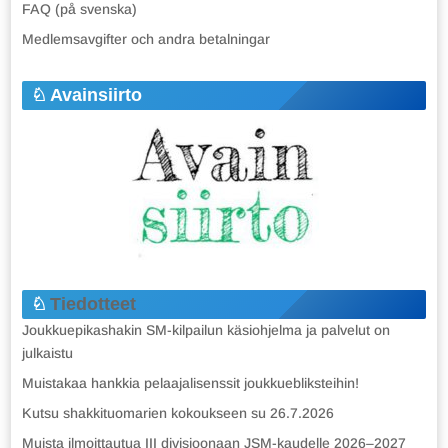
FAQ (på svenska)
Medlemsavgifter och andra betalningar
Avainsiirto
Tiedotteet
Joukkuepikashakin SM-kilpailun käsiohjelma ja palvelut on
julkaistu
Muistakaa hankkia pelaajalisenssit joukkuebliksteihin!
Kutsu shakkituomarien kokoukseen su 26.7.2026
Muista ilmoittautua III divisioonaan JSM-kaudelle 2026–2027