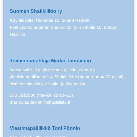
Suomen Shakkiliitto ry
Käyntiosoite: Hiomotie 10, 00380 Helsinki
Postiosoite: Suomen Shakkiliitto ry, Hiomotie 10, 00380
Helsinki
Toiminnanjohtaja Marko Tauriainen
kansainväliset ja järjestöasiat, sidosryhmät ja
yhteiskunnalliset asiat, Shakki-lehti (numeroon 4/2024 asti),
sisäinen viestintä, kilpailu- ja jäsenasiat.
050 5813500 (ma–ke klo 10–12)
marko.tauriainen@shakkiliitto.fi
Viestintäpäällikkö Toni Pönniö