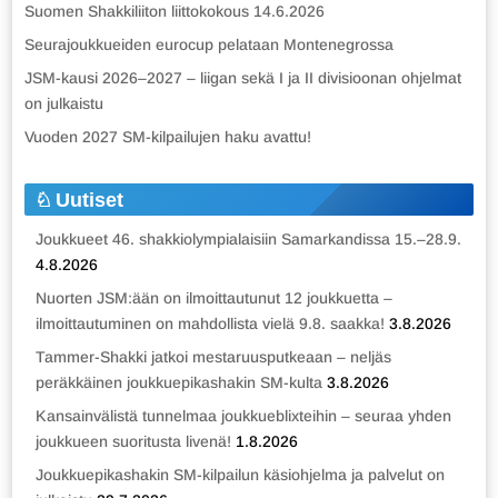
Suomen Shakkiliiton liittokokous 14.6.2026
Seurajoukkueiden eurocup pelataan Montenegrossa
JSM-kausi 2026–2027 – liigan sekä I ja II divisioonan ohjelmat
on julkaistu
Vuoden 2027 SM-kilpailujen haku avattu!
Uutiset
Joukkueet 46. shakkiolympialaisiin Samarkandissa 15.–28.9.
4.8.2026
Nuorten JSM:ään on ilmoittautunut 12 joukkuetta –
ilmoittautuminen on mahdollista vielä 9.8. saakka!
3.8.2026
Tammer-Shakki jatkoi mestaruusputkeaan – neljäs
peräkkäinen joukkuepikashakin SM-kulta
3.8.2026
Kansainvälistä tunnelmaa joukkueblixteihin – seuraa yhden
joukkueen suoritusta livenä!
1.8.2026
Joukkuepikashakin SM-kilpailun käsiohjelma ja palvelut on