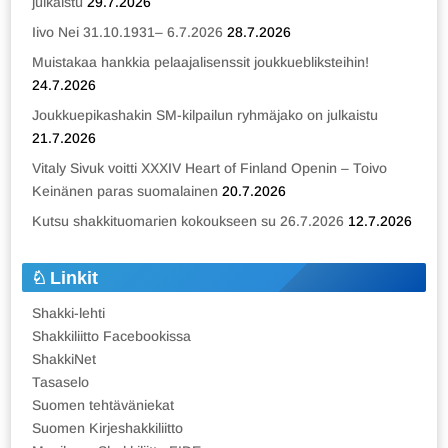
julkaistu
29.7.2026
Iivo Nei 31.10.1931– 6.7.2026
28.7.2026
Muistakaa hankkia pelaajalisenssit joukkuebliksteihin!
24.7.2026
Joukkuepikashakin SM-kilpailun ryhmäjako on julkaistu
21.7.2026
Vitaly Sivuk voitti XXXIV Heart of Finland Openin – Toivo
Keinänen paras suomalainen
20.7.2026
Kutsu shakkituomarien kokoukseen su 26.7.2026
12.7.2026
Linkit
Shakki-lehti
Shakkiliitto Facebookissa
ShakkiNet
Tasaselo
Suomen tehtäväniekat
Suomen Kirjeshakkiliitto