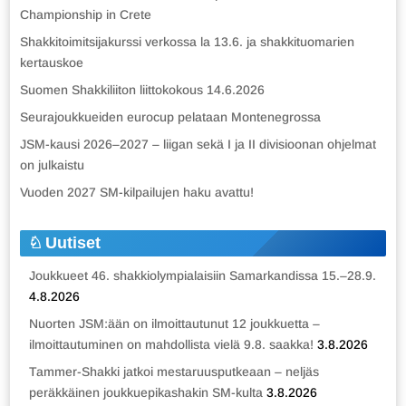
Championship in Crete
Shakkitoimitsijakurssi verkossa la 13.6. ja shakkituomarien
kertauskoe
Suomen Shakkiliiton liittokokous 14.6.2026
Seurajoukkueiden eurocup pelataan Montenegrossa
JSM-kausi 2026–2027 – liigan sekä I ja II divisioonan ohjelmat
on julkaistu
Vuoden 2027 SM-kilpailujen haku avattu!
Uutiset
Joukkueet 46. shakkiolympialaisiin Samarkandissa 15.–28.9.
4.8.2026
Nuorten JSM:ään on ilmoittautunut 12 joukkuetta –
ilmoittautuminen on mahdollista vielä 9.8. saakka!
3.8.2026
Tammer-Shakki jatkoi mestaruusputkeaan – neljäs
peräkkäinen joukkuepikashakin SM-kulta
3.8.2026