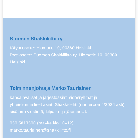
Suomen Shakkiliitto ry
Käyntiosoite: Hiomotie 10, 00380 Helsinki
Postiosoite: Suomen Shakkiliitto ry, Hiomotie 10, 00380
Helsinki
Toiminnanjohtaja Marko Tauriainen
kansainväliset ja järjestöasiat, sidosryhmät ja
yhteiskunnalliset asiat, Shakki-lehti (numeroon 4/2024 asti),
sisäinen viestintä, kilpailu- ja jäsenasiat.
050 5813500 (ma–ke klo 10–12)
marko.tauriainen@shakkiliitto.fi