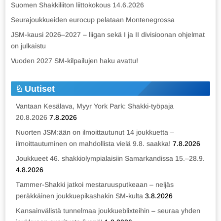
Suomen Shakkiliiton liittokokous 14.6.2026
Seurajoukkueiden eurocup pelataan Montenegrossa
JSM-kausi 2026–2027 – liigan sekä I ja II divisioonan ohjelmat
on julkaistu
Vuoden 2027 SM-kilpailujen haku avattu!
Uutiset
Vantaan Kesälava, Myyr York Park: Shakki-työpaja
20.8.2026
7.8.2026
Nuorten JSM:ään on ilmoittautunut 14 joukkuetta –
ilmoittautuminen on mahdollista vielä 9.8. saakka!
7.8.2026
Joukkueet 46. shakkiolympialaisiin Samarkandissa 15.–28.9.
4.8.2026
Tammer-Shakki jatkoi mestaruusputkeaan – neljäs
peräkkäinen joukkuepikashakin SM-kulta
3.8.2026
Kansainvälistä tunnelmaa joukkueblixteihin – seuraa yhden