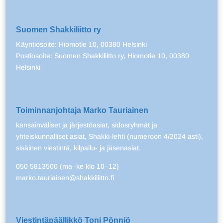
Suomen Shakkiliitto ry
Käyntiosoite: Hiomotie 10, 00380 Helsinki
Postiosoite: Suomen Shakkiliitto ry, Hiomotie 10, 00380
Helsinki
Toiminnanjohtaja Marko Tauriainen
kansainväliset ja järjestöasiat, sidosryhmät ja
yhteiskunnalliset asiat, Shakki-lehti (numeroon 4/2024 asti),
sisäinen viestintä, kilpailu- ja jäsenasiat.
050 5813500 (ma–ke klo 10–12)
marko.tauriainen@shakkiliitto.fi
Viestintäpäällikkö Toni Pönniö