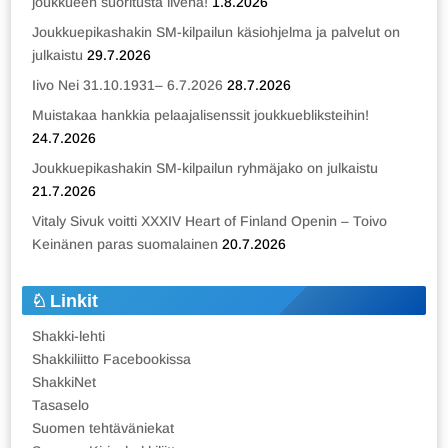
joukkueen suoritusta livenä!
1.8.2026
Joukkuepikashakin SM-kilpailun käsiohjelma ja palvelut on
julkaistu
29.7.2026
Iivo Nei 31.10.1931– 6.7.2026
28.7.2026
Muistakaa hankkia pelaajalisenssit joukkuebliksteihin!
24.7.2026
Joukkuepikashakin SM-kilpailun ryhmäjako on julkaistu
21.7.2026
Vitaly Sivuk voitti XXXIV Heart of Finland Openin – Toivo
Keinänen paras suomalainen
20.7.2026
Linkit
Shakki-lehti
Shakkiliitto Facebookissa
ShakkiNet
Tasaselo
Suomen tehtäväniekat