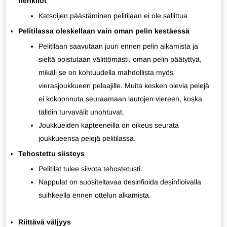
henkilöt
Katsoijen päästäminen pelitilaan ei ole sallittua
Pelitilassa oleskellaan vain oman pelin kestäessä
Pelitilaan saavutaan juuri ennen pelin alkamista ja
sieltä poistutaan välittömästi. oman pelin päätyttyä,
mikäli se on kohtuudella mahdollista myös
vierasjoukkueen pelaajille. Muita kesken olevia pelejä
ei kokoonnuta seuraamaan lautojen viereen, koska
tällöin turvavälit unohtuvat.
Joukkueiden kapteeneilla on oikeus seurata
joukkueensa pelejä pelitilassa.
Tehostettu siisteys
Pelitilat tulee siivota tehostetusti.
Nappulat on suositeltavaa desinfioida desinfioivalla
suihkeella ennen ottelun alkamista.
Riittävä väljyys