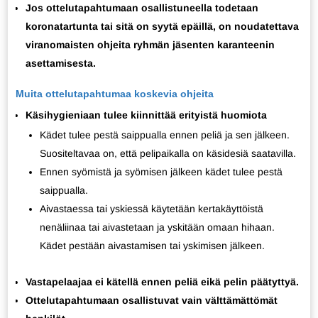
Jos ottelutapahtumaan osallistuneella todetaan
koronatartunta tai sitä on syytä epäillä, on noudatettava
viranomaisten ohjeita ryhmän jäsenten karanteenin
asettamisesta.
Muita ottelutapahtumaa koskevia ohjeita
Käsihygieniaan tulee kiinnittää erityistä huomiota
Kädet tulee pestä saippualla ennen peliä ja sen jälkeen.
Suositeltavaa on, että pelipaikalla on käsidesiä saatavilla.
Ennen syömistä ja syömisen jälkeen kädet tulee pestä
saippualla.
Aivastaessa tai yskiessä käytetään kertakäyttöistä
nenäliinaa tai aivastetaan ja yskitään omaan hihaan.
Kädet pestään aivastamisen tai yskimisen jälkeen.
Vastapelaajaa ei kätellä ennen peliä eikä pelin päätyttyä.
Ottelutapahtumaan osallistuvat vain välttämättömät