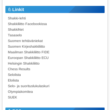
Linkit
Shakki-lehti
Shakkiliitto Facebookissa
ShakkiNet
Tasaselo
Suomen tehtäväniekat
Suomen Kirjeshakkiliitto
Maailman Shakkiliitto FIDE
Euroopan Shakkiliitto ECU
Helsingin Shakkiliitto
Chess Results
Selolista
Elolista
Selo- ja suorituslukulaskuri
Olympiakomitea
SUEK