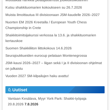
Muistakaa hankkia pelaajalisenssit joukkuebliksteihin!
Kutsu shakkituomarien kokoukseen su 26.7.2026
Muista ilmoittautua III divisioonaan JSM-kaudelle 2026–2027
Nuorten EM 2026 Kreetalla / European Youth Chess
Championship in Crete
Shakkitoimitsijakurssi verkossa la 13.6. ja shakkituomarien
kertauskoe
Suomen Shakkiliiton liittokokous 14.6.2026
Seurajoukkueiden eurocup pelataan Montenegrossa
JSM-kausi 2026–2027 – liigan sekä I ja II divisioonan ohjelmat
on julkaistu
Vuoden 2027 SM-kilpailujen haku avattu!
Uutiset
Vantaan Kesälava, Myyr York Park: Shakki-työpaja
20.8.2026
7.8.2026