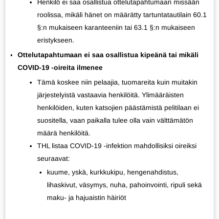
Henkilö ei saa osallistua ottelutapahtumaan missään
roolissa, mikäli hänet on määrätty tartuntatautilain 60.1
§:n mukaiseen karanteeniin tai 63.1 §:n mukaiseen
eristykseen.
Ottelutapahtumaan ei saa osallistua kipeänä tai mikäli
COVID-19 -oireita ilmenee
Tämä koskee niin pelaajia, tuomareita kuin muitakin
järjestelyistä vastaavia henkilöitä. Ylimääräisten
henkilöiden, kuten katsojien päästämistä pelitilaan ei
suositella, vaan paikalla tulee olla vain välttämätön
määrä henkilöitä.
THL listaa COVID-19 -infektion mahdollisiksi oireiksi
seuraavat:
kuume, yskä, kurkkukipu, hengenahdistus,
lihaskivut, väsymys, nuha, pahoinvointi, ripuli sekä
maku- ja hajuaistin häiriöt