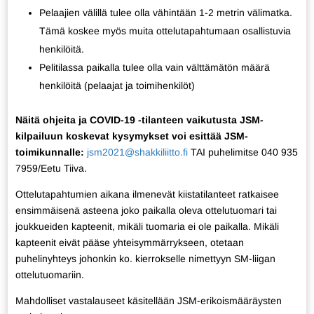
Pelaajien välillä tulee olla vähintään 1-2 metrin välimatka.
Tämä koskee myös muita ottelutapahtumaan osallistuvia
henkilöitä.
Pelitilassa paikalla tulee olla vain välttämätön määrä
henkilöitä (pelaajat ja toimihenkilöt)
Näitä ohjeita ja COVID-19 -tilanteen vaikutusta JSM-
kilpailuun koskevat kysymykset voi esittää JSM-
toimikunnalle:
jsm2021@shakkiliitto.fi
TAI puhelimitse 040 935
7959/Eetu Tiiva.
Ottelutapahtumien aikana ilmenevät kiistatilanteet ratkaisee
ensimmäisenä asteena joko paikalla oleva ottelutuomari tai
joukkueiden kapteenit, mikäli tuomaria ei ole paikalla. Mikäli
kapteenit eivät pääse yhteisymmärrykseen, otetaan
puhelinyhteys johonkin ko. kierrokselle nimettyyn SM-liigan
ottelutuomariin.
Mahdolliset vastalauseet käsitellään JSM-erikoismääräysten