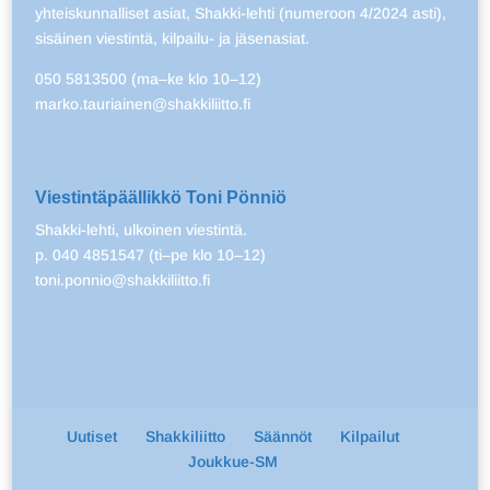
yhteiskunnalliset asiat, Shakki-lehti (numeroon 4/2024 asti),
sisäinen viestintä, kilpailu- ja jäsenasiat.
050 5813500 (ma–ke klo 10–12)
marko.tauriainen@shakkiliitto.fi
Viestintäpäällikkö Toni Pönniö
Shakki-lehti, ulkoinen viestintä.
p. 040 4851547 (ti–pe klo 10–12)
toni.ponnio@shakkiliitto.fi
Uutiset
Shakkiliitto
Säännöt
Kilpailut
Joukkue-SM