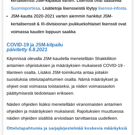
kertalisenssi JSM-kilpailua varten. Lisenssit ovat saatavilla
Suomisportissa
. Lisätietoja lisensseistä löytyy
lisenssi-infosta.
JSM-kautta 2020-2021 varten aiemmin hankitut JSM-
kertalisenssit & III-divisioonan joukkuekohtaiset lisenssit ovat
voimassa kauden loppuun saakka
COVID-19 ja JSM-kilpailu
päivitetty 6.8.2021
Käynnissä olevalla JSM-kaudella menetellään Shakkiliiton
antamien ohjeistuksien ja määräyksien mukaisesti COVID-19 -
tilanteen osalta. Lisäksi JSM-toimikunta antaa joitakin
suosituksia ottelutapahtumien osalta. Nämä määräykset ja
ohjeet ovat voimassa toistaiseksi, ja niiden voimassaolon
päättymisestä tiedotetaan erikseen.
Näiden ohjeiden lisäksi menetellään viranomaisten antamien
ohjeiden ja määräyksien mukaisesti. Rajoituksien muuttuessa
näiden ohjeiden sisältöä arvioidaan tarvittaessa uudelleen.
Ottelutapahtumia ja sarjajärjestelmää koskevia määräyksiä