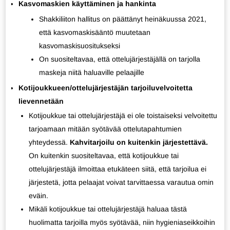
Kasvomaskien käyttäminen ja hankinta
Shakkiliiton hallitus on päättänyt heinäkuussa 2021,
että kasvomaskisääntö muutetaan
kasvomaskisuositukseksi
On suositeltavaa, että ottelujärjestäjällä on tarjolla
maskeja niitä haluaville pelaajille
Kotijoukkueen/ottelujärjestäjän tarjoiluvelvoitetta
lievennetään
Kotijoukkue tai ottelujärjestäjä ei ole toistaiseksi velvoitettu
tarjoamaan mitään syötävää ottelutapahtumien
yhteydessä.
Kahvitarjoilu on kuitenkin järjestettävä.
On kuitenkin suositeltavaa, että kotijoukkue tai
ottelujärjestäjä ilmoittaa etukäteen siitä, että tarjoilua ei
järjestetä, jotta pelaajat voivat tarvittaessa varautua omin
eväin.
Mikäli kotijoukkue tai ottelujärjestäjä haluaa tästä
huolimatta tarjoilla myös syötävää, niin hygieniaseikkoihin