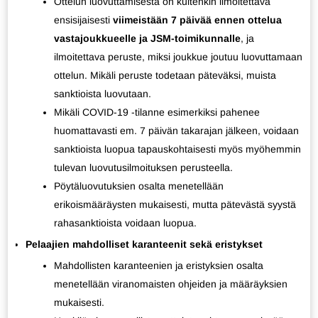
Ottelun luovuttamisesta on kuitenkin ilmoitettava
ensisijaisesti
viimeistään 7 päivää ennen ottelua
vastajoukkueelle ja JSM-toimikunnalle
, ja
ilmoitettava peruste, miksi joukkue joutuu luovuttamaan
ottelun. Mikäli peruste todetaan päteväksi, muista
sanktioista luovutaan.
Mikäli COVID-19 -tilanne esimerkiksi pahenee
huomattavasti em. 7 päivän takarajan jälkeen, voidaan
sanktioista luopua tapauskohtaisesti myös myöhemmin
tulevan luovutusilmoituksen perusteella.
Pöytäluovutuksien osalta menetellään
erikoismääräysten mukaisesti, mutta pätevästä syystä
rahasanktioista voidaan luopua.
Pelaajien mahdolliset karanteenit sekä eristykset
Mahdollisten karanteenien ja eristyksien osalta
menetellään viranomaisten ohjeiden ja määräyksien
mukaisesti.