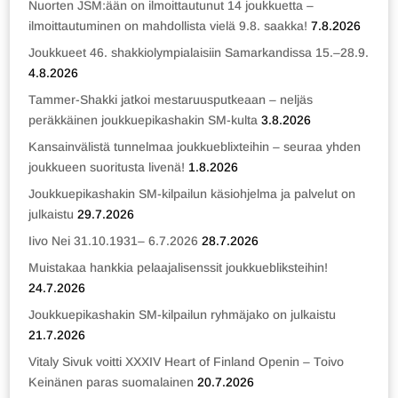
Nuorten JSM:ään on ilmoittautunut 14 joukkuetta –
ilmoittautuminen on mahdollista vielä 9.8. saakka!
7.8.2026
Joukkueet 46. shakkiolympialaisiin Samarkandissa 15.–28.9.
4.8.2026
Tammer-Shakki jatkoi mestaruusputkeaan – neljäs
peräkkäinen joukkuepikashakin SM-kulta
3.8.2026
Kansainvälistä tunnelmaa joukkueblixteihin – seuraa yhden
joukkueen suoritusta livenä!
1.8.2026
Joukkuepikashakin SM-kilpailun käsiohjelma ja palvelut on
julkaistu
29.7.2026
Iivo Nei 31.10.1931– 6.7.2026
28.7.2026
Muistakaa hankkia pelaajalisenssit joukkuebliksteihin!
24.7.2026
Joukkuepikashakin SM-kilpailun ryhmäjako on julkaistu
21.7.2026
Vitaly Sivuk voitti XXXIV Heart of Finland Openin – Toivo
Keinänen paras suomalainen
20.7.2026