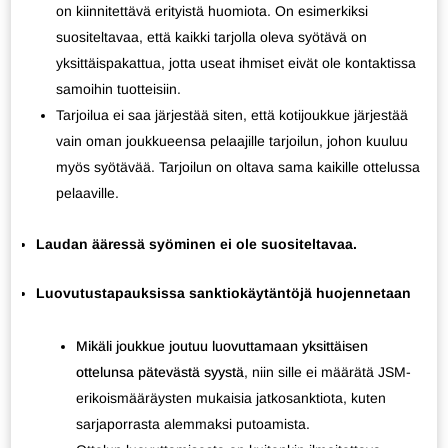
on kiinnitettävä erityistä huomiota. On esimerkiksi
suositeltavaa, että kaikki tarjolla oleva syötävä on
yksittäispakattua, jotta useat ihmiset eivät ole kontaktissa
samoihin tuotteisiin.
Tarjoilua ei saa järjestää siten, että kotijoukkue järjestää
vain oman joukkueensa pelaajille tarjoilun, johon kuuluu
myös syötävää. Tarjoilun on oltava sama kaikille ottelussa
pelaaville.
Laudan ääressä syöminen ei ole suositeltavaa.
Luovutustapauksissa sanktiokäytäntöjä huojennetaan
Mikäli joukkue joutuu luovuttamaan yksittäisen
ottelunsa pätevästä syystä
,
niin sille ei määrätä JSM-
erikoismääräysten mukaisia jatkosanktiota, kuten
sarjaporrasta alemmaksi putoamista.