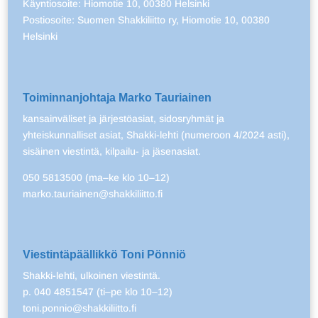
Käyntiosoite: Hiomotie 10, 00380 Helsinki
Postiosoite: Suomen Shakkiliitto ry, Hiomotie 10, 00380
Helsinki
Toiminnanjohtaja Marko Tauriainen
kansainväliset ja järjestöasiat, sidosryhmät ja
yhteiskunnalliset asiat, Shakki-lehti (numeroon 4/2024 asti),
sisäinen viestintä, kilpailu- ja jäsenasiat.
050 5813500 (ma–ke klo 10–12)
marko.tauriainen@shakkiliitto.fi
Viestintäpäällikkö Toni Pönniö
Shakki-lehti, ulkoinen viestintä.
p. 040 4851547 (ti–pe klo 10–12)
toni.ponnio@shakkiliitto.fi