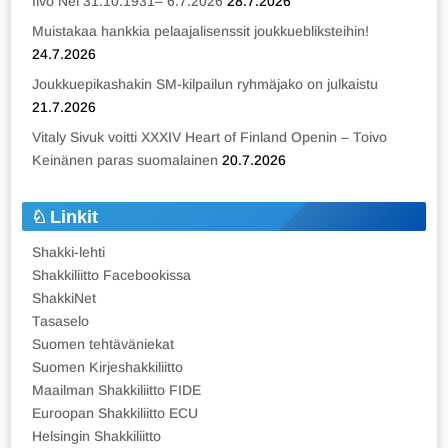
Iivo Nei 31.10.1931– 6.7.2026
28.7.2026
Muistakaa hankkia pelaajalisenssit joukkuebliksteihin!
24.7.2026
Joukkuepikashakin SM-kilpailun ryhmäjako on julkaistu
21.7.2026
Vitaly Sivuk voitti XXXIV Heart of Finland Openin – Toivo
Keinänen paras suomalainen
20.7.2026
Linkit
Shakki-lehti
Shakkiliitto Facebookissa
ShakkiNet
Tasaselo
Suomen tehtäväniekat
Suomen Kirjeshakkiliitto
Maailman Shakkiliitto FIDE
Euroopan Shakkiliitto ECU
Helsingin Shakkiliitto