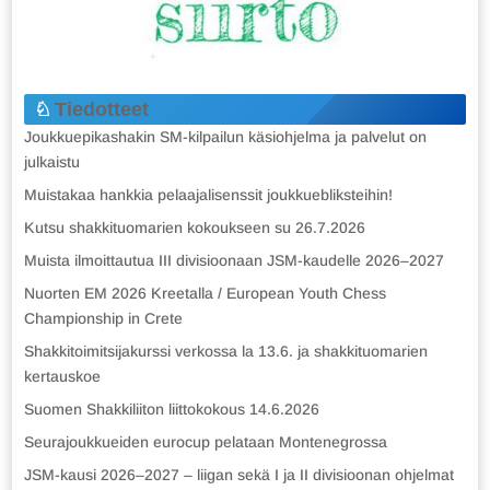
Tiedotteet
Joukkuepikashakin SM-kilpailun käsiohjelma ja palvelut on
julkaistu
Muistakaa hankkia pelaajalisenssit joukkuebliksteihin!
Kutsu shakkituomarien kokoukseen su 26.7.2026
Muista ilmoittautua III divisioonaan JSM-kaudelle 2026–2027
Nuorten EM 2026 Kreetalla / European Youth Chess
Championship in Crete
Shakkitoimitsijakurssi verkossa la 13.6. ja shakkituomarien
kertauskoe
Suomen Shakkiliiton liittokokous 14.6.2026
Seurajoukkueiden eurocup pelataan Montenegrossa
JSM-kausi 2026–2027 – liigan sekä I ja II divisioonan ohjelmat