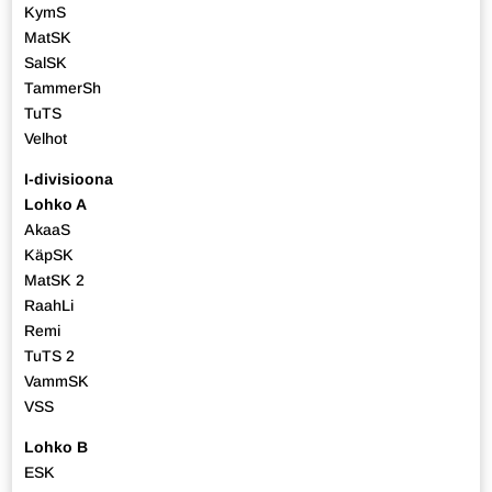
KymS
MatSK
SalSK
TammerSh
TuTS
Velhot
I-divisioona
Lohko A
AkaaS
KäpSK
MatSK 2
RaahLi
Remi
TuTS 2
VammSK
VSS
Lohko B
ESK