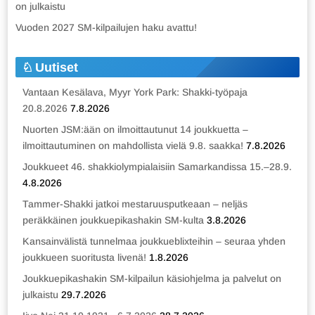
on julkaistu
Vuoden 2027 SM-kilpailujen haku avattu!
Uutiset
Vantaan Kesälava, Myyr York Park: Shakki-työpaja
20.8.2026
7.8.2026
Nuorten JSM:ään on ilmoittautunut 14 joukkuetta –
ilmoittautuminen on mahdollista vielä 9.8. saakka!
7.8.2026
Joukkueet 46. shakkiolympialaisiin Samarkandissa 15.–28.9.
4.8.2026
Tammer-Shakki jatkoi mestaruusputkeaan – neljäs
peräkkäinen joukkuepikashakin SM-kulta
3.8.2026
Kansainvälistä tunnelmaa joukkueblixteihin – seuraa yhden
joukkueen suoritusta livenä!
1.8.2026
Joukkuepikashakin SM-kilpailun käsiohjelma ja palvelut on
julkaistu
29.7.2026