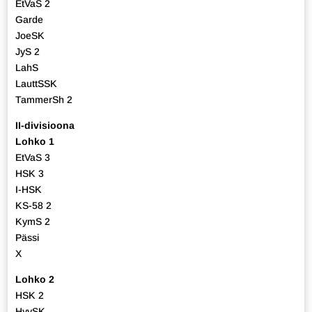
EtVaS 2
Garde
JoeSK
JyS 2
LahS
LauttSSK
TammerSh 2
II-divisioona
Lohko 1
EtVaS 3
HSK 3
I-HSK
KS-58 2
KymS 2
Pässi
X
Lohko 2
HSK 2
HyvSK