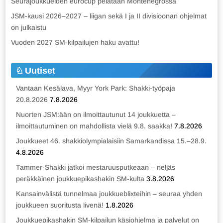
Seurajoukkueiden eurocup pelataan Montenegrossa
JSM-kausi 2026–2027 – liigan sekä I ja II divisioonan ohjelmat
on julkaistu
Vuoden 2027 SM-kilpailujen haku avattu!
Uutiset
Vantaan Kesälava, Myyr York Park: Shakki-työpaja
20.8.2026
7.8.2026
Nuorten JSM:ään on ilmoittautunut 14 joukkuetta –
ilmoittautuminen on mahdollista vielä 9.8. saakka!
7.8.2026
Joukkueet 46. shakkiolympialaisiin Samarkandissa 15.–28.9.
4.8.2026
Tammer-Shakki jatkoi mestaruusputkeaan – neljäs
peräkkäinen joukkuepikashakin SM-kulta
3.8.2026
Kansainvälistä tunnelmaa joukkueblixteihin – seuraa yhden
joukkueen suoritusta livenä!
1.8.2026
Joukkuepikashakin SM-kilpailun käsiohjelma ja palvelut on