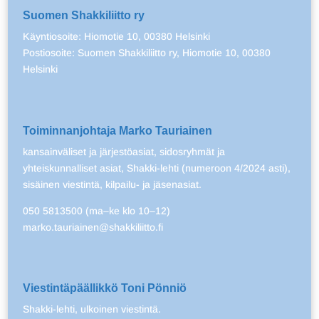
Suomen Shakkiliitto ry
Käyntiosoite: Hiomotie 10, 00380 Helsinki
Postiosoite: Suomen Shakkiliitto ry, Hiomotie 10, 00380
Helsinki
Toiminnanjohtaja Marko Tauriainen
kansainväliset ja järjestöasiat, sidosryhmät ja
yhteiskunnalliset asiat, Shakki-lehti (numeroon 4/2024 asti),
sisäinen viestintä, kilpailu- ja jäsenasiat.
050 5813500 (ma–ke klo 10–12)
marko.tauriainen@shakkiliitto.fi
Viestintäpäällikkö Toni Pönniö
Shakki-lehti, ulkoinen viestintä.