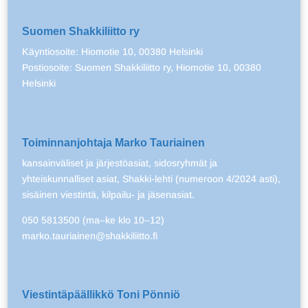
Suomen Shakkiliitto ry
Käyntiosoite: Hiomotie 10, 00380 Helsinki
Postiosoite: Suomen Shakkiliitto ry, Hiomotie 10, 00380
Helsinki
Toiminnanjohtaja Marko Tauriainen
kansainväliset ja järjestöasiat, sidosryhmät ja
yhteiskunnalliset asiat, Shakki-lehti (numeroon 4/2024 asti),
sisäinen viestintä, kilpailu- ja jäsenasiat.
050 5813500 (ma–ke klo 10–12)
marko.tauriainen@shakkiliitto.fi
Viestintäpäällikkö Toni Pönniö