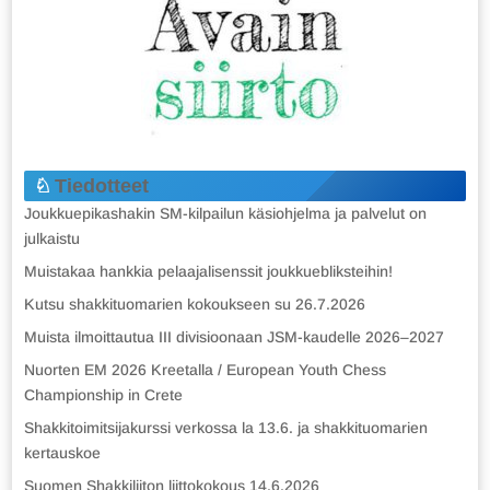
Tiedotteet
Joukkuepikashakin SM-kilpailun käsiohjelma ja palvelut on
julkaistu
Muistakaa hankkia pelaajalisenssit joukkuebliksteihin!
Kutsu shakkituomarien kokoukseen su 26.7.2026
Muista ilmoittautua III divisioonaan JSM-kaudelle 2026–2027
Nuorten EM 2026 Kreetalla / European Youth Chess
Championship in Crete
Shakkitoimitsijakurssi verkossa la 13.6. ja shakkituomarien
kertauskoe
Suomen Shakkiliiton liittokokous 14.6.2026