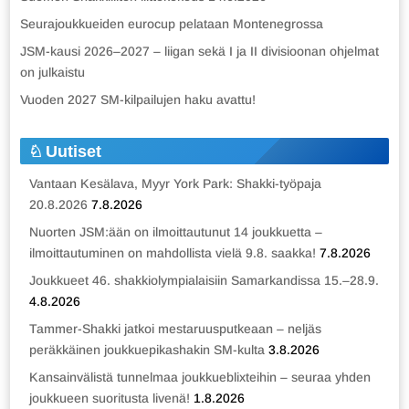
Seurajoukkueiden eurocup pelataan Montenegrossa
JSM-kausi 2026–2027 – liigan sekä I ja II divisioonan ohjelmat
on julkaistu
Vuoden 2027 SM-kilpailujen haku avattu!
Uutiset
Vantaan Kesälava, Myyr York Park: Shakki-työpaja
20.8.2026
7.8.2026
Nuorten JSM:ään on ilmoittautunut 14 joukkuetta –
ilmoittautuminen on mahdollista vielä 9.8. saakka!
7.8.2026
Joukkueet 46. shakkiolympialaisiin Samarkandissa 15.–28.9.
4.8.2026
Tammer-Shakki jatkoi mestaruusputkeaan – neljäs
peräkkäinen joukkuepikashakin SM-kulta
3.8.2026
Kansainvälistä tunnelmaa joukkueblixteihin – seuraa yhden
joukkueen suoritusta livenä!
1.8.2026