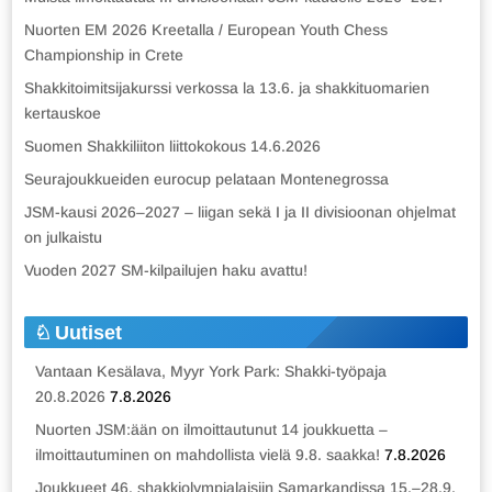
Nuorten EM 2026 Kreetalla / European Youth Chess
Championship in Crete
Shakkitoimitsijakurssi verkossa la 13.6. ja shakkituomarien
kertauskoe
Suomen Shakkiliiton liittokokous 14.6.2026
Seurajoukkueiden eurocup pelataan Montenegrossa
JSM-kausi 2026–2027 – liigan sekä I ja II divisioonan ohjelmat
on julkaistu
Vuoden 2027 SM-kilpailujen haku avattu!
Uutiset
Vantaan Kesälava, Myyr York Park: Shakki-työpaja
20.8.2026
7.8.2026
Nuorten JSM:ään on ilmoittautunut 14 joukkuetta –
ilmoittautuminen on mahdollista vielä 9.8. saakka!
7.8.2026
Joukkueet 46. shakkiolympialaisiin Samarkandissa 15.–28.9.