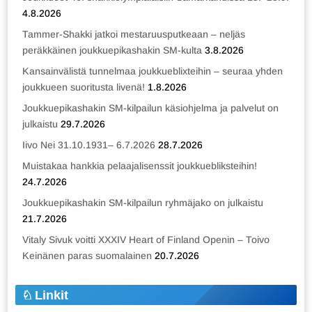
4.8.2026
Tammer-Shakki jatkoi mestaruusputkeaan – neljäs
peräkkäinen joukkuepikashakin SM-kulta
3.8.2026
Kansainvälistä tunnelmaa joukkueblixteihin – seuraa yhden
joukkueen suoritusta livenä!
1.8.2026
Joukkuepikashakin SM-kilpailun käsiohjelma ja palvelut on
julkaistu
29.7.2026
Iivo Nei 31.10.1931– 6.7.2026
28.7.2026
Muistakaa hankkia pelaajalisenssit joukkuebliksteihin!
24.7.2026
Joukkuepikashakin SM-kilpailun ryhmäjako on julkaistu
21.7.2026
Vitaly Sivuk voitti XXXIV Heart of Finland Openin – Toivo
Keinänen paras suomalainen
20.7.2026
Linkit