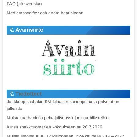
FAQ (på svenska)
Medlemsavgifter och andra betalningar
Avainsiirto
Tiedotteet
Joukkuepikashakin SM-kilpailun käsiohjelma ja palvelut on
julkaistu
Muistakaa hankkia pelaajalisenssit joukkuebliksteihin!
Kutsu shakkituomarien kokoukseen su 26.7.2026
Muista ilmoittautua III divisioonaan JSM-kaudelle 2026–2027