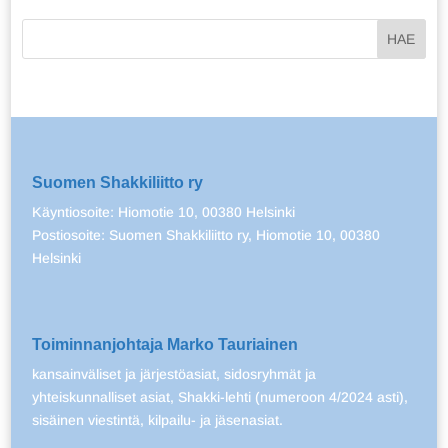
Suomen Shakkiliitto ry
Käyntiosoite: Hiomotie 10, 00380 Helsinki
Postiosoite: Suomen Shakkiliitto ry, Hiomotie 10, 00380
Helsinki
Toiminnanjohtaja Marko Tauriainen
kansainväliset ja järjestöasiat, sidosryhmät ja
yhteiskunnalliset asiat, Shakki-lehti (numeroon 4/2024 asti),
sisäinen viestintä, kilpailu- ja jäsenasiat.