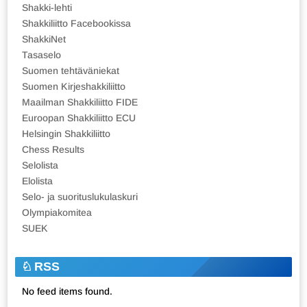
Shakki-lehti
Shakkiliitto Facebookissa
ShakkiNet
Tasaselo
Suomen tehtäväniekat
Suomen Kirjeshakkiliitto
Maailman Shakkiliitto FIDE
Euroopan Shakkiliitto ECU
Helsingin Shakkiliitto
Chess Results
Selolista
Elolista
Selo- ja suorituslukulaskuri
Olympiakomitea
SUEK
RSS
No feed items found.