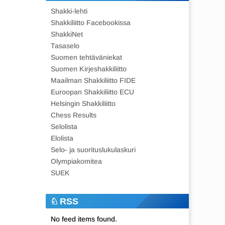
Shakki-lehti
Shakkiliitto Facebookissa
ShakkiNet
Tasaselo
Suomen tehtäväniekat
Suomen Kirjeshakkiliitto
Maailman Shakkiliitto FIDE
Euroopan Shakkiliitto ECU
Helsingin Shakkiliitto
Chess Results
Selolista
Elolista
Selo- ja suorituslukulaskuri
Olympiakomitea
SUEK
RSS
No feed items found.