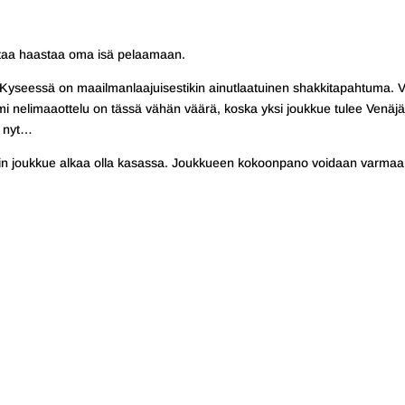
ttaa haastaa oma isä pelaamaan.
. Kyseessä on maailmanlaajuisestikin ainutlaatuinen shakkitapahtuma. V
mi nelimaaottelu on tässä vähän väärä, koska yksi joukkue tulee Venäj
n nyt…
lläkin joukkue alkaa olla kasassa. Joukkueen kokoonpano voidaan varmaa