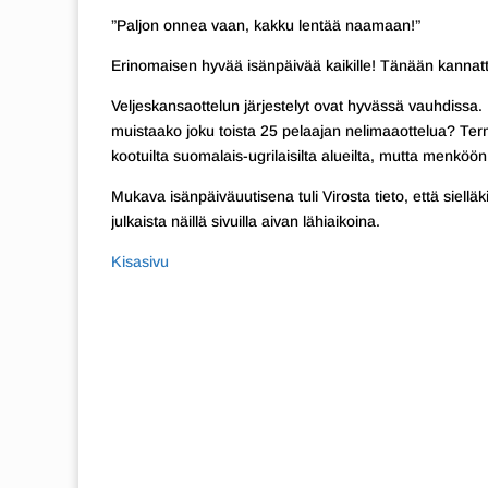
”Paljon onnea vaan, kakku lentää naamaan!”
Erinomaisen hyvää isänpäivää kaikille! Tänään kanna
Veljeskansaottelun järjestelyt ovat hyvässä vauhdissa
muistaako joku toista 25 pelaajan nelimaaottelua? Ter
kootuilta suomalais-ugrilaisilta alueilta, mutta menköö
Mukava isänpäiväuutisena tuli Virosta tieto, että sie
julkaista näillä sivuilla aivan lähiaikoina.
Kisasivu