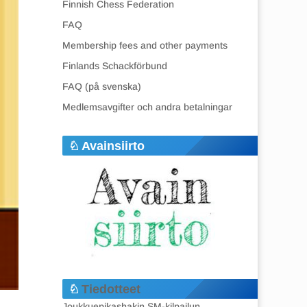
Finnish Chess Federation
FAQ
Membership fees and other payments
Finlands Schackförbund
FAQ (på svenska)
Medlemsavgifter och andra betalningar
Avainsiirto
Tiedotteet
Joukkuepikashakin SM-kilpailun