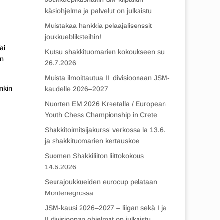
käsiohjelma ja palvelut on julkaistu
Muistakaa hankkia pelaajalisenssit
joukkuebliksteihin!
ai
Kutsu shakkituomarien kokoukseen su
än
26.7.2026
Muista ilmoittautua III divisioonaan JSM-
nkin
kaudelle 2026–2027
Nuorten EM 2026 Kreetalla / European
Youth Chess Championship in Crete
Shakkitoimitsijakurssi verkossa la 13.6.
ja shakkituomarien kertauskoe
Suomen Shakkiliiton liittokokous
14.6.2026
Seurajoukkueiden eurocup pelataan
Montenegrossa
JSM-kausi 2026–2027 – liigan sekä I ja
II divisioonan ohjelmat on julkaistu