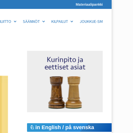
Materiaalipankki
LIITTO
SÄÄNNÖT
KILPAILUT
JOUKKUE-SM
in English / på svenska