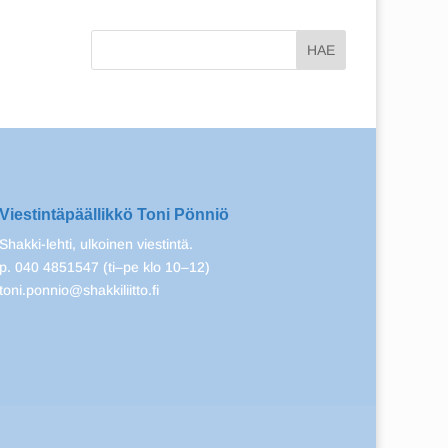
Viestintäpäällikkö Toni Pönniö
Shakki-lehti, ulkoinen viestintä.
p. 040 4851547 (ti–pe klo 10–12)
toni.ponnio@shakkiliitto.fi