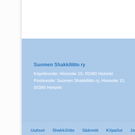
Suomen Shakkiliitto ry
Käyntiosoite: Hiomotie 10, 00380 Helsinki
Postiosoite: Suomen Shakkiliitto ry, Hiomotie 10,
00380 Helsinki
Uutiset
Shakkiliitto
Säännöt
Kilpailut
J