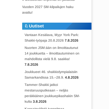
Vuoden 2027 SM-kilpailujen haku
avattu!
Uutiset
Vantaan Kesälava, Myyr York Park:
Shakki-työpaja 20.8.2026
7.8.2026
Nuorten JSM:ään on ilmoittautunut
14 joukkuetta – ilmoittautuminen on
mahdollista vielä 9.8. saakka!
7.8.2026
Joukkueet 46. shakkiolympialaisiin
Samarkandissa 15.–28.9.
4.8.2026
Tammer-Shakki jatkoi
mestaruusputkeaan – neljäs
peräkkäinen joukkuepikashakin SM-
kulta
3.8.2026
Kansainvälistä tunnelmaa