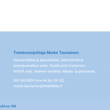
Toiminnanjohtaja Marko Tauriainen
kansainväliset ja järjestöasiat, sidosryhmät ja
yhteiskunnalliset asiat, Shakki-lehti (numeroon
4/2024 asti), sisäinen viestintä, kilpailu- ja jäsenasiat.
050 5813500 (ma–ke klo 10–12)
marko.tauriainen@shakkiliitto.fi
oukkue-SM