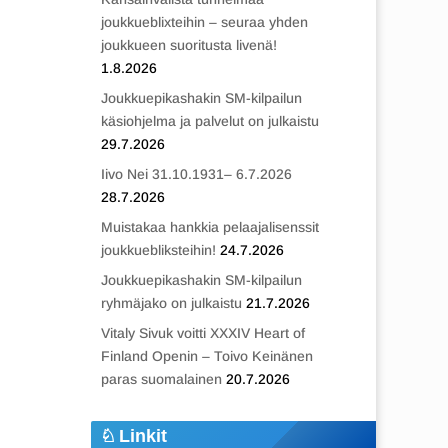
joukkueblixteihin – seuraa yhden
joukkueen suoritusta livenä!
1.8.2026
Joukkuepikashakin SM-kilpailun
käsiohjelma ja palvelut on julkaistu
29.7.2026
Iivo Nei 31.10.1931– 6.7.2026
28.7.2026
Muistakaa hankkia pelaajalisenssit
joukkuebliksteihin!
24.7.2026
Joukkuepikashakin SM-kilpailun
ryhmäjako on julkaistu
21.7.2026
Vitaly Sivuk voitti XXXIV Heart of
Finland Openin – Toivo Keinänen
paras suomalainen
20.7.2026
Linkit