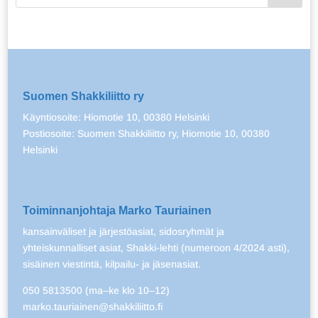
Suomen Shakkiliitto ry
Käyntiosoite: Hiomotie 10, 00380 Helsinki
Postiosoite: Suomen Shakkiliitto ry, Hiomotie 10, 00380
Helsinki
Toiminnanjohtaja Marko Tauriainen
kansainväliset ja järjestöasiat, sidosryhmät ja
yhteiskunnalliset asiat, Shakki-lehti (numeroon 4/2024 asti),
sisäinen viestintä, kilpailu- ja jäsenasiat.
050 5813500 (ma–ke klo 10–12)
marko.tauriainen@shakkiliitto.fi