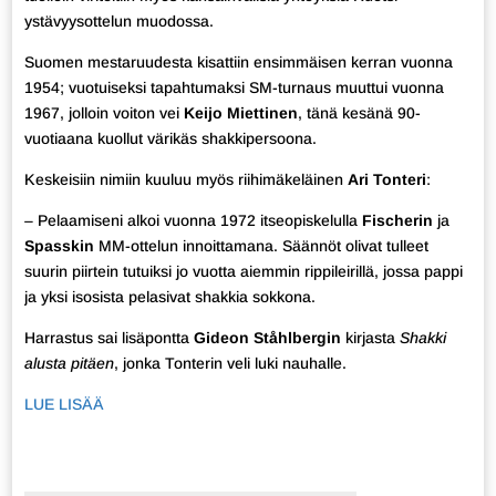
ystävyysottelun muodossa.
Suomen mestaruudesta kisattiin ensimmäisen kerran vuonna
1954; vuotuiseksi tapahtumaksi SM-turnaus muuttui vuonna
1967, jolloin voiton vei
Keijo Miettinen
, tänä kesänä 90-
vuotiaana kuollut värikäs shakkipersoona.
Keskeisiin nimiin kuuluu myös riihimäkeläinen
Ari Tonteri
:
– Pelaamiseni alkoi vuonna 1972 itseopiskelulla
Fischerin
ja
Spasskin
MM-ottelun innoittamana. Säännöt olivat tulleet
suurin piirtein tutuiksi jo vuotta aiemmin rippileirillä, jossa pappi
ja yksi isosista pelasivat shakkia sokkona.
Harrastus sai lisäpontta
Gideon Ståhlbergin
kirjasta
Shakki
alusta pitäen
, jonka Tonterin veli luki nauhalle.
LUE LISÄÄ