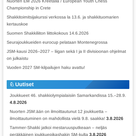
Nuorten EM 2026 Kreetalla / European Youth Chess
Championship in Crete
Shakkitoimitsijakurssi verkossa la 13.6. ja shakkituomarien
kertauskoe
Suomen Shakkiliiton liittokokous 14.6.2026
Seurajoukkueiden eurocup pelataan Montenegrossa
JSM-kausi 2026–2027 – liigan sekä I ja II divisioonan ohjelmat
on julkaistu
Vuoden 2027 SM-kilpailujen haku avattu!
Uutiset
Joukkueet 46. shakkiolympialaisiin Samarkandissa 15.–28.9.
4.8.2026
Nuorten JSM:ään on ilmoittautunut 12 joukkuetta –
ilmoittautuminen on mahdollista vielä 9.8. saakka!
3.8.2026
Tammer-Shakki jatkoi mestaruusputkeaan – neljäs
peräkkäinen joukkuepikashakin SM-kulta
3.8.2026