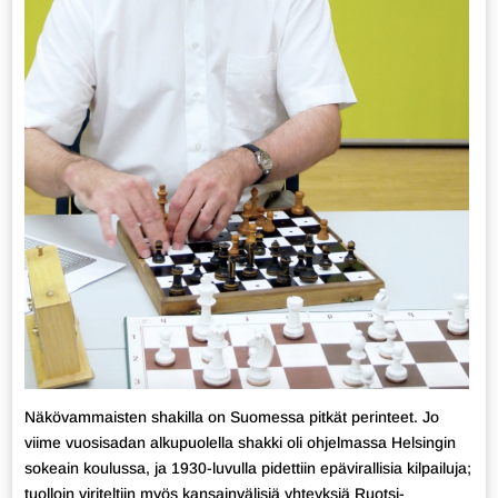
Näkövammaisten shakilla on Suomessa pitkät perinteet. Jo
viime vuosisadan alkupuolella shakki oli ohjelmassa Helsingin
sokeain koulussa, ja 1930-luvulla pidettiin epävirallisia kilpailuja;
tuolloin viriteltiin myös kansainvälisiä yhteyksiä Ruotsi-