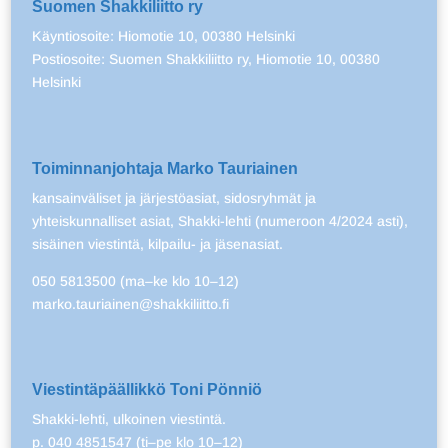
Suomen Shakkiliitto ry
Käyntiosoite: Hiomotie 10, 00380 Helsinki
Postiosoite: Suomen Shakkiliitto ry, Hiomotie 10, 00380
Helsinki
Toiminnanjohtaja Marko Tauriainen
kansainväliset ja järjestöasiat, sidosryhmät ja
yhteiskunnalliset asiat, Shakki-lehti (numeroon 4/2024 asti),
sisäinen viestintä, kilpailu- ja jäsenasiat.
050 5813500 (ma–ke klo 10–12)
marko.tauriainen@shakkiliitto.fi
Viestintäpäällikkö Toni Pönniö
Shakki-lehti, ulkoinen viestintä.
p. 040 4851547 (ti–pe klo 10–12)