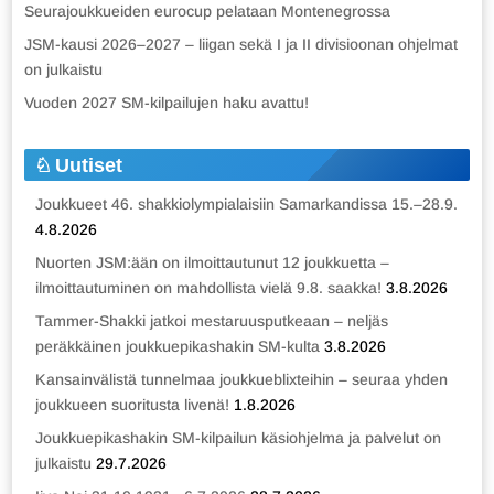
Seurajoukkueiden eurocup pelataan Montenegrossa
JSM-kausi 2026–2027 – liigan sekä I ja II divisioonan ohjelmat
on julkaistu
Vuoden 2027 SM-kilpailujen haku avattu!
Uutiset
Joukkueet 46. shakkiolympialaisiin Samarkandissa 15.–28.9.
4.8.2026
Nuorten JSM:ään on ilmoittautunut 12 joukkuetta –
ilmoittautuminen on mahdollista vielä 9.8. saakka!
3.8.2026
Tammer-Shakki jatkoi mestaruusputkeaan – neljäs
peräkkäinen joukkuepikashakin SM-kulta
3.8.2026
Kansainvälistä tunnelmaa joukkueblixteihin – seuraa yhden
joukkueen suoritusta livenä!
1.8.2026
Joukkuepikashakin SM-kilpailun käsiohjelma ja palvelut on
julkaistu
29.7.2026