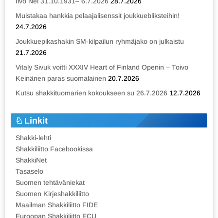
Iivo Nei 31.10.1931– 6.7.2026
28.7.2026
Muistakaa hankkia pelaajalisenssit joukkuebliksteihin!
24.7.2026
Joukkuepikashakin SM-kilpailun ryhmäjako on julkaistu
21.7.2026
Vitaly Sivuk voitti XXXIV Heart of Finland Openin – Toivo
Keinänen paras suomalainen
20.7.2026
Kutsu shakkituomarien kokoukseen su 26.7.2026
12.7.2026
Linkit
Shakki-lehti
Shakkiliitto Facebookissa
ShakkiNet
Tasaselo
Suomen tehtäväniekat
Suomen Kirjeshakkiliitto
Maailman Shakkiliitto FIDE
Euroopan Shakkiliitto ECU