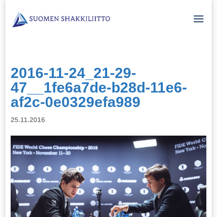
2016-11-24_21-29-
47__1fe6a7de-b28d-11e6-
af2c-0e0329efa989
25.11.2016