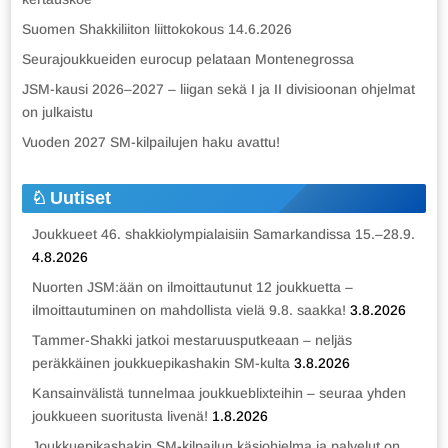
Suomen Shakkiliiton liittokokous 14.6.2026
Seurajoukkueiden eurocup pelataan Montenegrossa
JSM-kausi 2026–2027 – liigan sekä I ja II divisioonan ohjelmat
on julkaistu
Vuoden 2027 SM-kilpailujen haku avattu!
Uutiset
Joukkueet 46. shakkiolympialaisiin Samarkandissa 15.–28.9.
4.8.2026
Nuorten JSM:ään on ilmoittautunut 12 joukkuetta –
ilmoittautuminen on mahdollista vielä 9.8. saakka!
3.8.2026
Tammer-Shakki jatkoi mestaruusputkeaan – neljäs
peräkkäinen joukkuepikashakin SM-kulta
3.8.2026
Kansainvälistä tunnelmaa joukkueblixteihin – seuraa yhden
joukkueen suoritusta livenä!
1.8.2026
Joukkuepikashakin SM-kilpailun käsiohjelma ja palvelut on