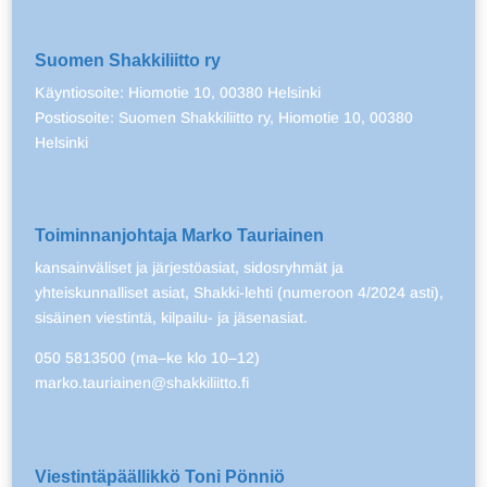
Suomen Shakkiliitto ry
Käyntiosoite: Hiomotie 10, 00380 Helsinki
Postiosoite: Suomen Shakkiliitto ry, Hiomotie 10, 00380
Helsinki
Toiminnanjohtaja Marko Tauriainen
kansainväliset ja järjestöasiat, sidosryhmät ja
yhteiskunnalliset asiat, Shakki-lehti (numeroon 4/2024 asti),
sisäinen viestintä, kilpailu- ja jäsenasiat.
050 5813500 (ma–ke klo 10–12)
marko.tauriainen@shakkiliitto.fi
Viestintäpäällikkö Toni Pönniö