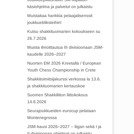
käsiohjelma ja palvelut on julkaistu
Muistakaa hankkia pelaajalisenssit
joukkuebliksteihin!
Kutsu shakkituomarien kokoukseen su
26.7.2026
Muista ilmoittautua III divisioonaan JSM-
kaudelle 2026–2027
Nuorten EM 2026 Kreetalla / European
Youth Chess Championship in Crete
Shakkitoimitsijakurssi verkossa la 13.6.
ja shakkituomarien kertauskoe
Suomen Shakkiliiton liittokokous
14.6.2026
Seurajoukkueiden eurocup pelataan
Montenegrossa
JSM-kausi 2026–2027 – liigan sekä I ja
II divisioonan ohjelmat on julkaistu