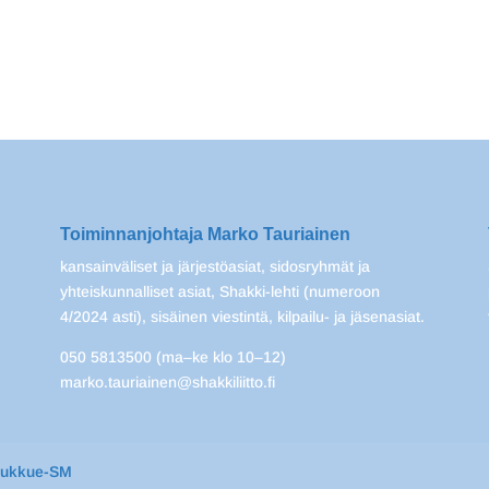
Toiminnanjohtaja Marko Tauriainen
kansainväliset ja järjestöasiat, sidosryhmät ja
yhteiskunnalliset asiat, Shakki-lehti (numeroon
4/2024 asti), sisäinen viestintä, kilpailu- ja jäsenasiat.
050 5813500 (ma–ke klo 10–12)
marko.tauriainen@shakkiliitto.fi
oukkue-SM