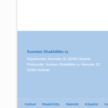
Suomen Shakkiliitto ry
Käyntiosoite: Hiomotie 10, 00380 Helsinki
Postiosoite: Suomen Shakkiliitto ry, Hiomotie 10,
00380 Helsinki
Uutiset
Shakkiliitto
Säännöt
Kilpailut
J