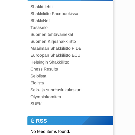
Shakki-lehti
Shakkiliitto Facebookissa
ShakkiNet
Tasaselo
Suomen tehtäväniekat
Suomen Kirjeshakkiliitto
Maailman Shakkiliitto FIDE
Euroopan Shakkiliitto ECU
Helsingin Shakkiliitto
Chess Results
Selolista
Elolista
Selo- ja suorituslukulaskuri
Olympiakomitea
SUEK
RSS
No feed items found.