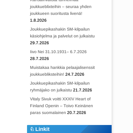
joukkueblixteihin – seuraa yhden
joukkueen suoritusta livenä!
1.8.2026
Joukkuepikashakin SM-kilpailun
käsiohjelma ja palvelut on julkaistu
29.7.2026
Iivo Nei 31.10.1931– 6.7.2026
28.7.2026
Muistakaa hankkia pelaajalisenssit
joukkuebliksteihin!
24.7.2026
Joukkuepikashakin SM-kilpailun
ryhmäjako on julkaistu
21.7.2026
Vitaly Sivuk voitti XXXIV Heart of
Finland Openin – Toivo Keinänen
paras suomalainen
20.7.2026
Linkit