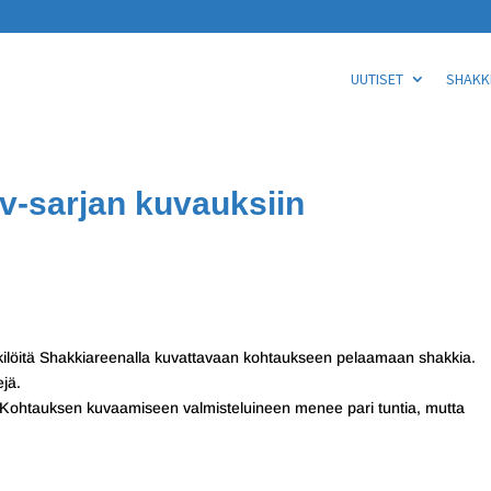
UUTISET
SHAKKI
tv-sarjan kuvauksiin
kilöitä Shakkiareenalla kuvattavaan kohtaukseen pelaamaan shakkia.
jä.
. Kohtauksen kuvaamiseen valmisteluineen menee pari tuntia, mutta