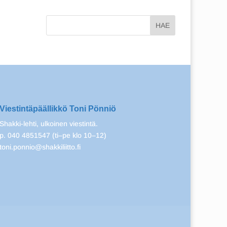
Viestintäpäällikkö Toni Pönniö
Shakki-lehti, ulkoinen viestintä.
p. 040 4851547 (ti–pe klo 10–12)
toni.ponnio@shakkiliitto.fi