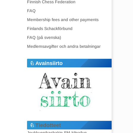
Finnish Chess Federation
FAQ
Membership fees and other payments
Finlands Schackförbund
FAQ (på svenska)
Medlemsavgifter och andra betalningar
Avainsiirto
Tiedotteet
Joukkuepikashakin SM-kilpailun