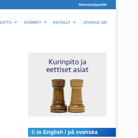
Materiaalipankki
LIITTO
SÄÄNNÖT
KILPAILUT
JOUKKUE-SM
in English / på svenska