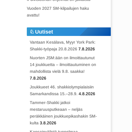
Vuoden 2027 SM-kilpailujen haku
avattu!
Uutiset
Vantaan Kesälava, Myyr York Park:
Shakki-työpaja 20.8.2026
7.8.2026
Nuorten JSM:ään on ilmoittautunut
14 joukkuetta – ilmoittautuminen on
mahdollista vielä 9.8. saakka!
7.8.2026
Joukkueet 46. shakkiolympialaisiin
Samarkandissa 15.–28.9.
4.8.2026
Tammer-Shakki jatkoi
mestaruusputkeaan – neljäs
peräkkäinen joukkuepikashakin SM-
kulta
3.8.2026
Kansainvälistä tunnelmaa