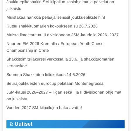
Joukkuepikashakin SM-kilpailun käsiohjelma ja palvelut on
julkaistu
Muistakaa hankkia pelaajalisenssit joukkuebliksteihin!
Kutsu shakkituomarien kokoukseen su 26.7.2026
Muista ilmoittautua III divisioonaan JSM-kaudelle 2026–2027
Nuorten EM 2026 Kreetalla / European Youth Chess
Championship in Crete
Shakkitoimitsijakurssi verkossa la 13.6. ja shakkituomarien
kertauskoe
Suomen Shakkiliiton liittokokous 14.6.2026
Seurajoukkueiden eurocup pelataan Montenegrossa
JSM-kausi 2026–2027 – liigan sekä I ja II divisioonan ohjelmat
on julkaistu
Vuoden 2027 SM-kilpailujen haku avattu!
Uutiset