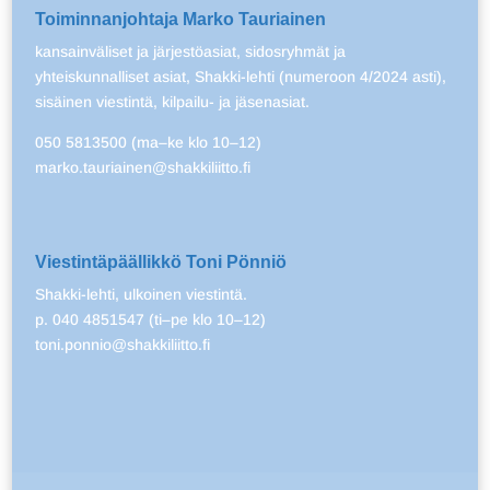
Toiminnanjohtaja Marko Tauriainen
kansainväliset ja järjestöasiat, sidosryhmät ja
yhteiskunnalliset asiat, Shakki-lehti (numeroon 4/2024 asti),
sisäinen viestintä, kilpailu- ja jäsenasiat.
050 5813500 (ma–ke klo 10–12)
marko.tauriainen@shakkiliitto.fi
Viestintäpäällikkö Toni Pönniö
Shakki-lehti, ulkoinen viestintä.
p. 040 4851547 (ti–pe klo 10–12)
toni.ponnio@shakkiliitto.fi