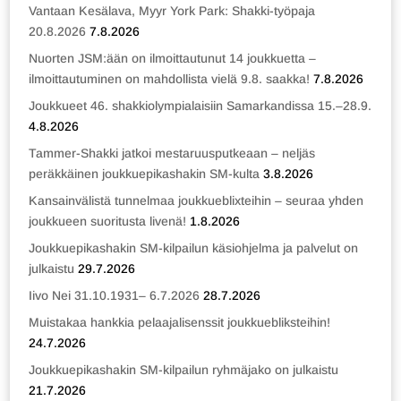
Vantaan Kesälava, Myyr York Park: Shakki-työpaja
20.8.2026
7.8.2026
Nuorten JSM:ään on ilmoittautunut 14 joukkuetta –
ilmoittautuminen on mahdollista vielä 9.8. saakka!
7.8.2026
Joukkueet 46. shakkiolympialaisiin Samarkandissa 15.–28.9.
4.8.2026
Tammer-Shakki jatkoi mestaruusputkeaan – neljäs
peräkkäinen joukkuepikashakin SM-kulta
3.8.2026
Kansainvälistä tunnelmaa joukkueblixteihin – seuraa yhden
joukkueen suoritusta livenä!
1.8.2026
Joukkuepikashakin SM-kilpailun käsiohjelma ja palvelut on
julkaistu
29.7.2026
Iivo Nei 31.10.1931– 6.7.2026
28.7.2026
Muistakaa hankkia pelaajalisenssit joukkuebliksteihin!
24.7.2026
Joukkuepikashakin SM-kilpailun ryhmäjako on julkaistu
21.7.2026