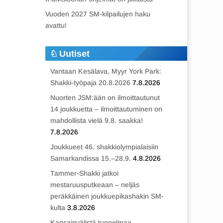
Vuoden 2027 SM-kilpailujen haku
avattu!
Uutiset
Vantaan Kesälava, Myyr York Park:
Shakki-työpaja 20.8.2026
7.8.2026
Nuorten JSM:ään on ilmoittautunut
14 joukkuetta – ilmoittautuminen on
mahdollista vielä 9.8. saakka!
7.8.2026
Joukkueet 46. shakkiolympialaisiin
Samarkandissa 15.–28.9.
4.8.2026
Tammer-Shakki jatkoi
mestaruusputkeaan – neljäs
peräkkäinen joukkuepikashakin SM-
kulta
3.8.2026
Kansainvälistä tunnelmaa