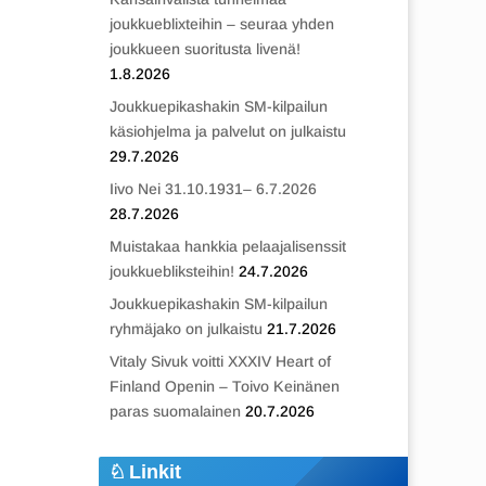
joukkueblixteihin – seuraa yhden
joukkueen suoritusta livenä!
1.8.2026
Joukkuepikashakin SM-kilpailun
käsiohjelma ja palvelut on julkaistu
29.7.2026
Iivo Nei 31.10.1931– 6.7.2026
28.7.2026
Muistakaa hankkia pelaajalisenssit
joukkuebliksteihin!
24.7.2026
Joukkuepikashakin SM-kilpailun
ryhmäjako on julkaistu
21.7.2026
Vitaly Sivuk voitti XXXIV Heart of
Finland Openin – Toivo Keinänen
paras suomalainen
20.7.2026
Linkit