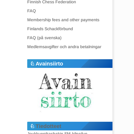
Finnish Chess Federation
FAQ
Membership fees and other payments
Finlands Schackförbund
FAQ (på svenska)
Medlemsavgifter och andra betalningar
Avainsiirto
Tiedotteet
Joukkuepikashakin SM-kilpailun