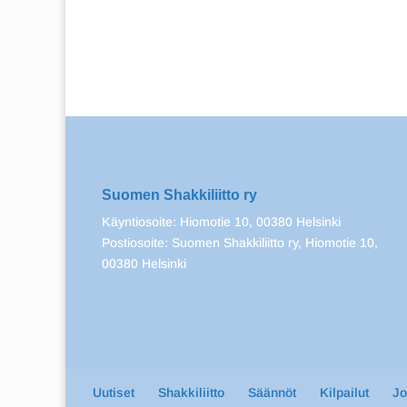
Suomen Shakkiliitto ry
Käyntiosoite: Hiomotie 10, 00380 Helsinki
Postiosoite: Suomen Shakkiliitto ry, Hiomotie 10,
00380 Helsinki
Uutiset
Shakkiliitto
Säännöt
Kilpailut
J