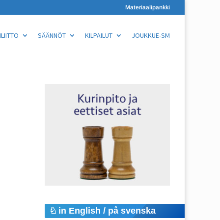
Materiaalipankki
LIITTO
SÄÄNNÖT
KILPAILUT
JOUKKUE-SM
in English / på svenska