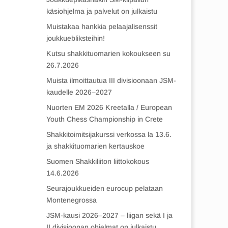
käsiohjelma ja palvelut on julkaistu
Muistakaa hankkia pelaajalisenssit
joukkuebliksteihin!
Kutsu shakkituomarien kokoukseen su
26.7.2026
Muista ilmoittautua III divisioonaan JSM-
kaudelle 2026–2027
Nuorten EM 2026 Kreetalla / European
Youth Chess Championship in Crete
Shakkitoimitsijakurssi verkossa la 13.6.
ja shakkituomarien kertauskoe
Suomen Shakkiliiton liittokokous
14.6.2026
Seurajoukkueiden eurocup pelataan
Montenegrossa
JSM-kausi 2026–2027 – liigan sekä I ja
II divisioonan ohjelmat on julkaistu