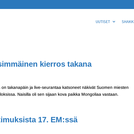
UUTISET
SHAKKI
simmäinen kierros takana
 on takanapäin ja live-seurantaa katsoneet näkivät Suomen miesten
oksissa. Naisilla oli sen sijaan kova paikka Mongoliaa vastaan.
timuksista 17. EM:ssä