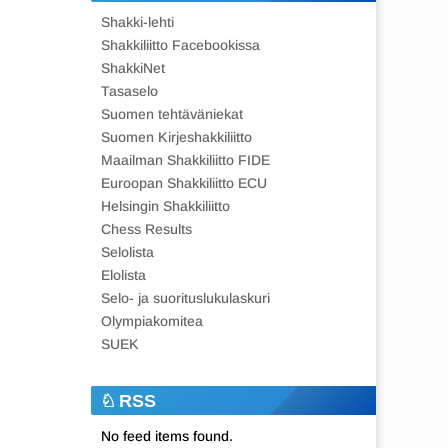
Shakki-lehti
Shakkiliitto Facebookissa
ShakkiNet
Tasaselo
Suomen tehtäväniekat
Suomen Kirjeshakkiliitto
Maailman Shakkiliitto FIDE
Euroopan Shakkiliitto ECU
Helsingin Shakkiliitto
Chess Results
Selolista
Elolista
Selo- ja suorituslukulaskuri
Olympiakomitea
SUEK
RSS
No feed items found.