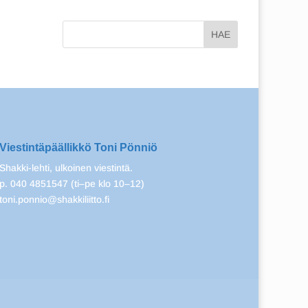
Viestintäpäällikkö Toni Pönniö
Shakki-lehti, ulkoinen viestintä.
p. 040 4851547 (ti–pe klo 10–12)
toni.ponnio@shakkiliitto.fi