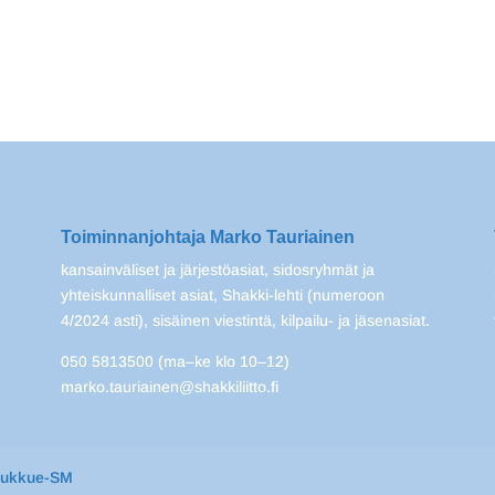
Toiminnanjohtaja Marko Tauriainen
kansainväliset ja järjestöasiat, sidosryhmät ja
yhteiskunnalliset asiat, Shakki-lehti (numeroon
4/2024 asti), sisäinen viestintä, kilpailu- ja jäsenasiat.
050 5813500 (ma–ke klo 10–12)
marko.tauriainen@shakkiliitto.fi
oukkue-SM