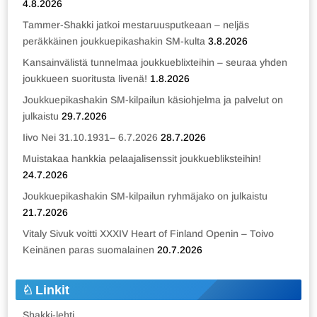
4.8.2026
Tammer-Shakki jatkoi mestaruusputkeaan – neljäs
peräkkäinen joukkuepikashakin SM-kulta
3.8.2026
Kansainvälistä tunnelmaa joukkueblixteihin – seuraa yhden
joukkueen suoritusta livenä!
1.8.2026
Joukkuepikashakin SM-kilpailun käsiohjelma ja palvelut on
julkaistu
29.7.2026
Iivo Nei 31.10.1931– 6.7.2026
28.7.2026
Muistakaa hankkia pelaajalisenssit joukkuebliksteihin!
24.7.2026
Joukkuepikashakin SM-kilpailun ryhmäjako on julkaistu
21.7.2026
Vitaly Sivuk voitti XXXIV Heart of Finland Openin – Toivo
Keinänen paras suomalainen
20.7.2026
Linkit
Shakki-lehti