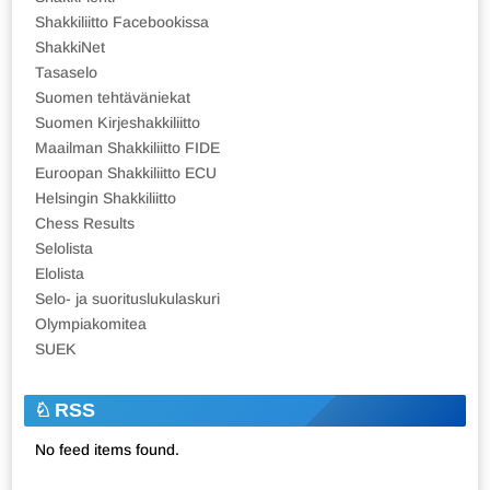
Shakkiliitto Facebookissa
ShakkiNet
Tasaselo
Suomen tehtäväniekat
Suomen Kirjeshakkiliitto
Maailman Shakkiliitto FIDE
Euroopan Shakkiliitto ECU
Helsingin Shakkiliitto
Chess Results
Selolista
Elolista
Selo- ja suorituslukulaskuri
Olympiakomitea
SUEK
RSS
No feed items found.