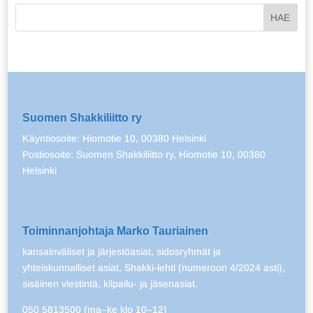
Suomen Shakkiliitto ry
Käyntiosoite: Hiomotie 10, 00380 Helsinki
Postiosoite: Suomen Shakkiliitto ry, Hiomotie 10, 00380
Helsinki
Toiminnanjohtaja Marko Tauriainen
kansainväliset ja järjestöasiat, sidosryhmät ja
yhteiskunnalliset asiat, Shakki-lehti (numeroon 4/2024 asti),
sisäinen viestintä, kilpailu- ja jäsenasiat.
050 5813500 (ma–ke klo 10–12)