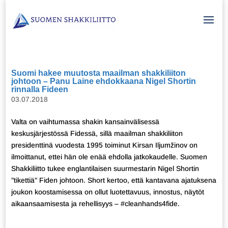
Suomi hakee muutosta maailman shakkiliiton
johtoon – Panu Laine ehdokkaana Nigel Shortin
rinnalla Fideen
03.07.2018
Valta on vaihtumassa shakin kansainvälisessä
keskusjärjestössä Fidessä, sillä maailman shakkiliiton
presidenttinä vuodesta 1995 toiminut Kirsan Iljumžinov on
ilmoittanut, ettei hän ole enää ehdolla jatkokaudelle. Suomen
Shakkiliitto tukee englantilaisen suurmestarin Nigel Shortin
”tikettiä” Fiden johtoon. Short kertoo, että kantavana ajatuksena
joukon koostamisessa on ollut luotettavuus, innostus, näytöt
aikaansaamisesta ja rehellisyys – #cleanhands4fide.