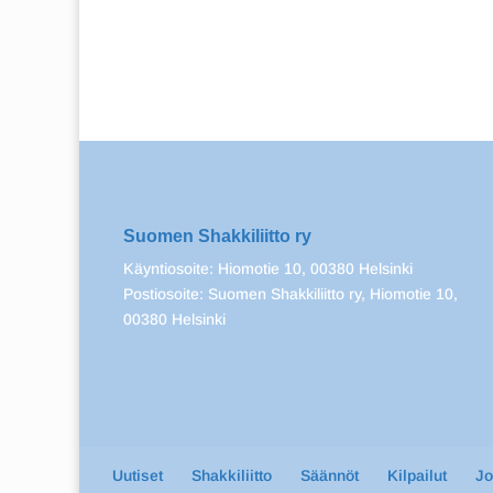
Suomen Shakkiliitto ry
Käyntiosoite: Hiomotie 10, 00380 Helsinki
Postiosoite: Suomen Shakkiliitto ry, Hiomotie 10,
00380 Helsinki
Uutiset
Shakkiliitto
Säännöt
Kilpailut
J