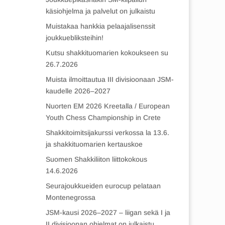
käsiohjelma ja palvelut on julkaistu
Muistakaa hankkia pelaajalisenssit
joukkuebliksteihin!
Kutsu shakkituomarien kokoukseen su
26.7.2026
Muista ilmoittautua III divisioonaan JSM-
kaudelle 2026–2027
Nuorten EM 2026 Kreetalla / European
Youth Chess Championship in Crete
Shakkitoimitsijakurssi verkossa la 13.6.
ja shakkituomarien kertauskoe
Suomen Shakkiliiton liittokokous
14.6.2026
Seurajoukkueiden eurocup pelataan
Montenegrossa
JSM-kausi 2026–2027 – liigan sekä I ja
II divisioonan ohjelmat on julkaistu