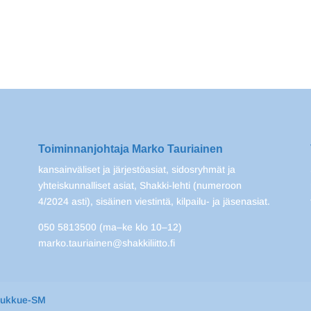
Toiminnanjohtaja Marko Tauriainen
kansainväliset ja järjestöasiat, sidosryhmät ja
yhteiskunnalliset asiat, Shakki-lehti (numeroon
4/2024 asti), sisäinen viestintä, kilpailu- ja jäsenasiat.
050 5813500 (ma–ke klo 10–12)
marko.tauriainen@shakkiliitto.fi
oukkue-SM