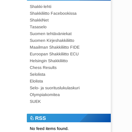
Shakki-lehti
Shakkiliitto Facebookissa
ShakkiNet
Tasaselo
Suomen tehtäväniekat
Suomen Kirjeshakkiliitto
Maailman Shakkiliitto FIDE
Euroopan Shakkiliitto ECU
Helsingin Shakkiliitto
Chess Results
Selolista
Elolista
Selo- ja suorituslukulaskuri
Olympiakomitea
SUEK
RSS
No feed items found.