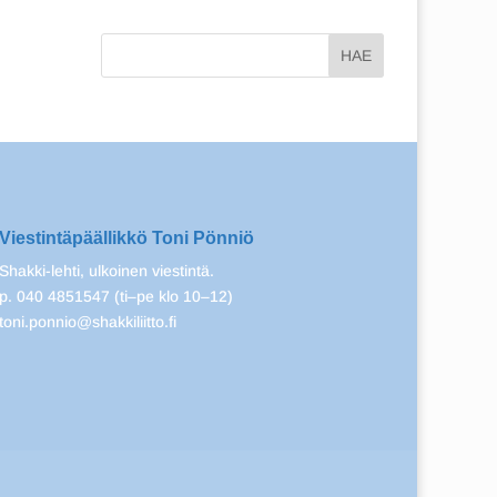
Viestintäpäällikkö Toni Pönniö
Shakki-lehti, ulkoinen viestintä.
p. 040 4851547 (ti–pe klo 10–12)
toni.ponnio@shakkiliitto.fi