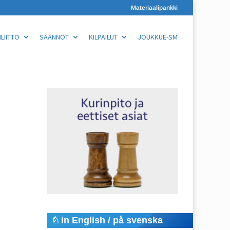
Materiaalipankki
LIITTO
SÄÄNNÖT
KILPAILUT
JOUKKUE-SM
in English / på svenska