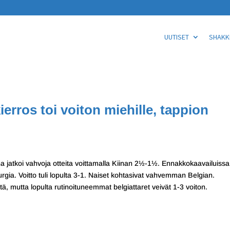
UUTISET
SHAKKI
ierros toi voiton miehille, tappion
ina jatkoi vahvoja otteita voittamalla Kiinan 2½-1½. Ennakkokaavailuissa
ia. Voitto tuli lopulta 3-1. Naiset kohtasivat vahvemman Belgian.
tä, mutta lopulta rutinoituneemmat belgiattaret veivät 1-3 voiton.