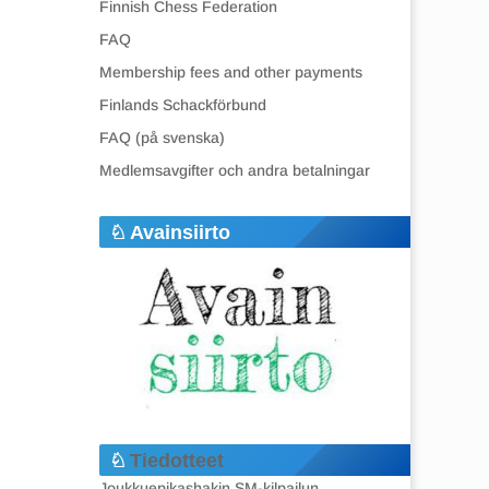
Finnish Chess Federation
FAQ
Membership fees and other payments
Finlands Schackförbund
FAQ (på svenska)
Medlemsavgifter och andra betalningar
Avainsiirto
Tiedotteet
Joukkuepikashakin SM-kilpailun