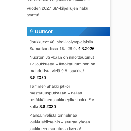
Vuoden 2027 SM-kilpailujen haku
avattu!
Uutiset
Joukkueet 46. shakkiolympialaisiin
Samarkandissa 15.–28.9.
4.8.2026
Nuorten JSM:ään on ilmoittautunut
12 joukkuetta – ilmoittautuminen on
mahdollista vielä 9.8. saakka!
3.8.2026
Tammer-Shakki jatkoi
mestaruusputkeaan – neljäs
peräkkäinen joukkuepikashakin SM-
kulta
3.8.2026
Kansainvälistä tunnelmaa
joukkueblixteihin – seuraa yhden
joukkueen suoritusta livenä!