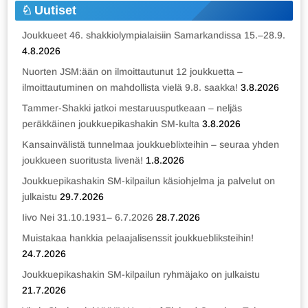
Uutiset
Joukkueet 46. shakkiolympialaisiin Samarkandissa 15.–28.9.
4.8.2026
Nuorten JSM:ään on ilmoittautunut 12 joukkuetta –
ilmoittautuminen on mahdollista vielä 9.8. saakka!
3.8.2026
Tammer-Shakki jatkoi mestaruusputkeaan – neljäs
peräkkäinen joukkuepikashakin SM-kulta
3.8.2026
Kansainvälistä tunnelmaa joukkueblixteihin – seuraa yhden
joukkueen suoritusta livenä!
1.8.2026
Joukkuepikashakin SM-kilpailun käsiohjelma ja palvelut on
julkaistu
29.7.2026
Iivo Nei 31.10.1931– 6.7.2026
28.7.2026
Muistakaa hankkia pelaajalisenssit joukkuebliksteihin!
24.7.2026
Joukkuepikashakin SM-kilpailun ryhmäjako on julkaistu
21.7.2026