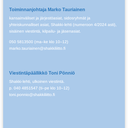
Toiminnanjohtaja Marko Tauriainen
kansainväliset ja järjestöasiat, sidosryhmät ja
yhteiskunnalliset asiat, Shakki-lehti (numeroon 4/2024 asti),
sisäinen viestintä, kilpailu- ja jäsenasiat.
050 5813500 (ma–ke klo 10–12)
marko.tauriainen@shakkiliitto.fi
Viestintäpäällikkö Toni Pönniö
Shakki-lehti, ulkoinen viestintä.
p. 040 4851547 (ti–pe klo 10–12)
toni.ponnio@shakkiliitto.fi