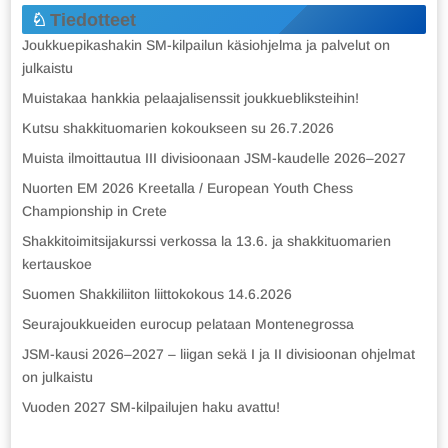
Tiedotteet
Joukkuepikashakin SM-kilpailun käsiohjelma ja palvelut on
julkaistu
Muistakaa hankkia pelaajalisenssit joukkuebliksteihin!
Kutsu shakkituomarien kokoukseen su 26.7.2026
Muista ilmoittautua III divisioonaan JSM-kaudelle 2026–2027
Nuorten EM 2026 Kreetalla / European Youth Chess
Championship in Crete
Shakkitoimitsijakurssi verkossa la 13.6. ja shakkituomarien
kertauskoe
Suomen Shakkiliiton liittokokous 14.6.2026
Seurajoukkueiden eurocup pelataan Montenegrossa
JSM-kausi 2026–2027 – liigan sekä I ja II divisioonan ohjelmat
on julkaistu
Vuoden 2027 SM-kilpailujen haku avattu!