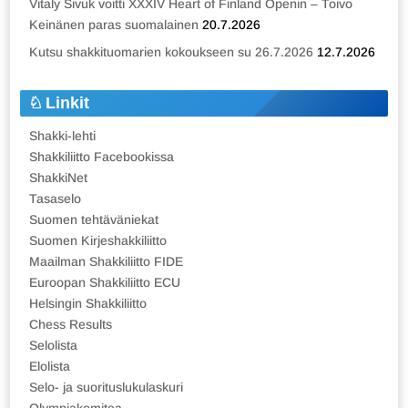
Vitaly Sivuk voitti XXXIV Heart of Finland Openin – Toivo
Keinänen paras suomalainen
20.7.2026
Kutsu shakkituomarien kokoukseen su 26.7.2026
12.7.2026
Linkit
Shakki-lehti
Shakkiliitto Facebookissa
ShakkiNet
Tasaselo
Suomen tehtäväniekat
Suomen Kirjeshakkiliitto
Maailman Shakkiliitto FIDE
Euroopan Shakkiliitto ECU
Helsingin Shakkiliitto
Chess Results
Selolista
Elolista
Selo- ja suorituslukulaskuri
Olympiakomitea