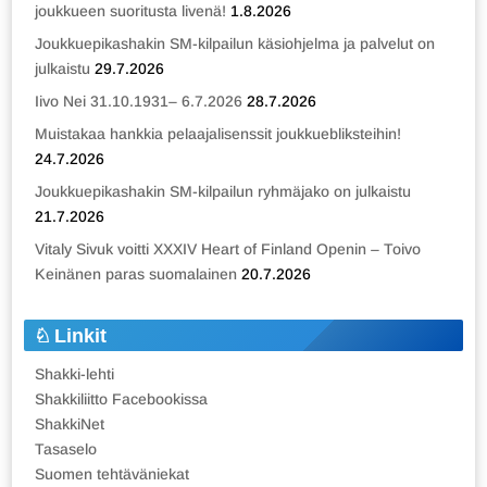
joukkueen suoritusta livenä!
1.8.2026
Joukkuepikashakin SM-kilpailun käsiohjelma ja palvelut on
julkaistu
29.7.2026
Iivo Nei 31.10.1931– 6.7.2026
28.7.2026
Muistakaa hankkia pelaajalisenssit joukkuebliksteihin!
24.7.2026
Joukkuepikashakin SM-kilpailun ryhmäjako on julkaistu
21.7.2026
Vitaly Sivuk voitti XXXIV Heart of Finland Openin – Toivo
Keinänen paras suomalainen
20.7.2026
Linkit
Shakki-lehti
Shakkiliitto Facebookissa
ShakkiNet
Tasaselo
Suomen tehtäväniekat