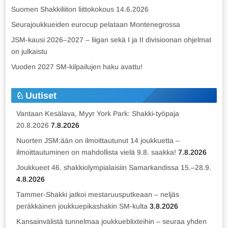
Suomen Shakkiliiton liittokokous 14.6.2026
Seurajoukkueiden eurocup pelataan Montenegrossa
JSM-kausi 2026–2027 – liigan sekä I ja II divisioonan ohjelmat
on julkaistu
Vuoden 2027 SM-kilpailujen haku avattu!
Uutiset
Vantaan Kesälava, Myyr York Park: Shakki-työpaja
20.8.2026
7.8.2026
Nuorten JSM:ään on ilmoittautunut 14 joukkuetta –
ilmoittautuminen on mahdollista vielä 9.8. saakka!
7.8.2026
Joukkueet 46. shakkiolympialaisiin Samarkandissa 15.–28.9.
4.8.2026
Tammer-Shakki jatkoi mestaruusputkeaan – neljäs
peräkkäinen joukkuepikashakin SM-kulta
3.8.2026
Kansainvälistä tunnelmaa joukkueblixteihin – seuraa yhden