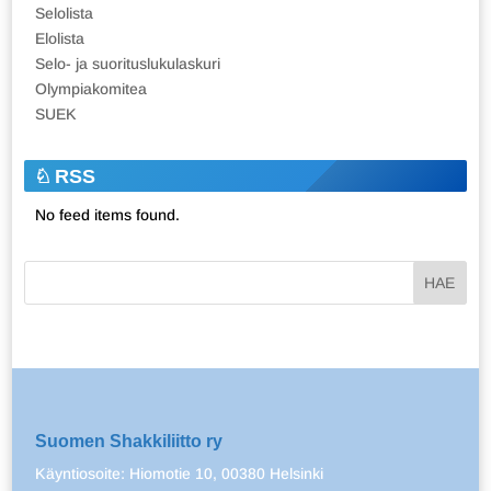
Selolista
Elolista
Selo- ja suorituslukulaskuri
Olympiakomitea
SUEK
RSS
No feed items found.
Suomen Shakkiliitto ry
Käyntiosoite: Hiomotie 10, 00380 Helsinki