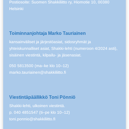
Postiosoite: Suomen Shakkiliitto ry, Hiomotie 10, 00380
Helsinki
Toiminnanjohtaja Marko Tauriainen
kansainväliset ja järjestöasiat, sidosryhmät ja
yhteiskunnalliset asiat, Shakki-lehti (numeroon 4/2024 asti),
sisäinen viestintä, kilpailu- ja jäsenasiat.
050 5813500 (ma–ke klo 10–12)
marko.tauriainen@shakkiliitto.fi
Viestintäpäällikkö Toni Pönniö
Shakki-lehti, ulkoinen viestintä.
p. 040 4851547 (ti–pe klo 10–12)
toni.ponnio@shakkiliitto.fi