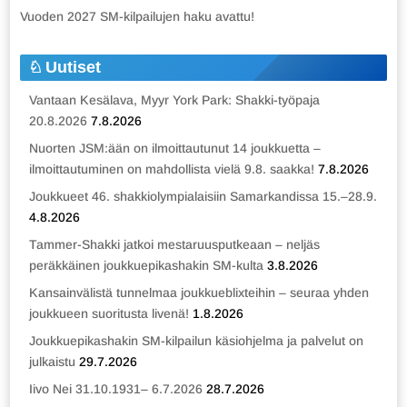
Vuoden 2027 SM-kilpailujen haku avattu!
Uutiset
Vantaan Kesälava, Myyr York Park: Shakki-työpaja
20.8.2026
7.8.2026
Nuorten JSM:ään on ilmoittautunut 14 joukkuetta –
ilmoittautuminen on mahdollista vielä 9.8. saakka!
7.8.2026
Joukkueet 46. shakkiolympialaisiin Samarkandissa 15.–28.9.
4.8.2026
Tammer-Shakki jatkoi mestaruusputkeaan – neljäs
peräkkäinen joukkuepikashakin SM-kulta
3.8.2026
Kansainvälistä tunnelmaa joukkueblixteihin – seuraa yhden
joukkueen suoritusta livenä!
1.8.2026
Joukkuepikashakin SM-kilpailun käsiohjelma ja palvelut on
julkaistu
29.7.2026
Iivo Nei 31.10.1931– 6.7.2026
28.7.2026