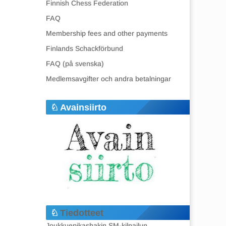
Finnish Chess Federation
FAQ
Membership fees and other payments
Finlands Schackförbund
FAQ (på svenska)
Medlemsavgifter och andra betalningar
Avainsiirto
Tiedotteet
Joukkuepikashakin SM-kilpailun