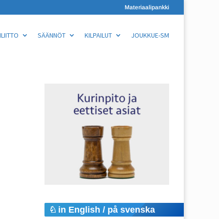
Materiaalipankki
LIITTO
SÄÄNNÖT
KILPAILUT
JOUKKUE-SM
in English / på svenska