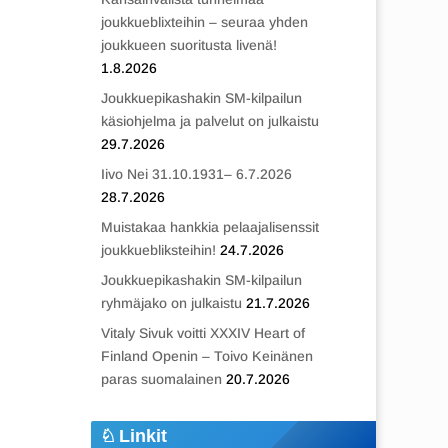
joukkueblixteihin – seuraa yhden
joukkueen suoritusta livenä!
1.8.2026
Joukkuepikashakin SM-kilpailun
käsiohjelma ja palvelut on julkaistu
29.7.2026
Iivo Nei 31.10.1931– 6.7.2026
28.7.2026
Muistakaa hankkia pelaajalisenssit
joukkuebliksteihin!
24.7.2026
Joukkuepikashakin SM-kilpailun
ryhmäjako on julkaistu
21.7.2026
Vitaly Sivuk voitti XXXIV Heart of
Finland Openin – Toivo Keinänen
paras suomalainen
20.7.2026
Linkit