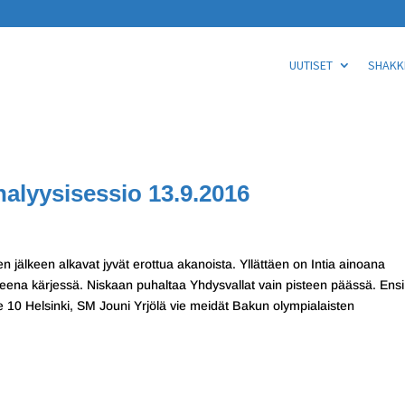
UUTISET
SHAKKI
alyysisessio 13.9.2016
 jälkeen alkavat jyvät erottua akanoista. Yllättäen on Intia ainoana
eena kärjessä. Niskaan puhaltaa Yhdysvallat vain pisteen päässä. Ensi
ie 10 Helsinki, SM Jouni Yrjölä vie meidät Bakun olympialaisten