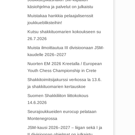
käsiohjelma ja palvelut on julkaistu
Muistakaa hankkia pelaajalisenssit
joukkuebliksteihin!
Kutsu shakkituomarien kokoukseen su
26.7.2026
Muista ilmoittautua III divisioonaan JSM-
kaudelle 2026–2027
Nuorten EM 2026 Kreetalla / European
Youth Chess Championship in Crete
Shakkitoimitsijakurssi verkossa la 13.6.
ja shakkituomarien kertauskoe
Suomen Shakkiliiton liittokokous
14.6.2026
Seurajoukkueiden eurocup pelataan
Montenegrossa
JSM-kausi 2026–2027 – liigan sekä I ja
II divisioonan ohjelmat on julkaistu