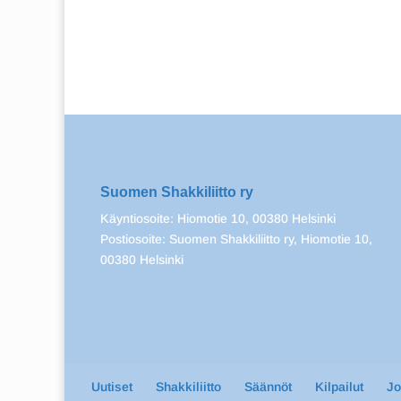
Suomen Shakkiliitto ry
Käyntiosoite: Hiomotie 10, 00380 Helsinki
Postiosoite: Suomen Shakkiliitto ry, Hiomotie 10,
00380 Helsinki
Uutiset
Shakkiliitto
Säännöt
Kilpailut
J