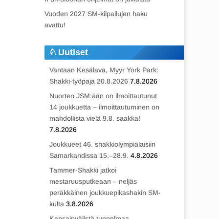
Vuoden 2027 SM-kilpailujen haku
avattu!
Uutiset
Vantaan Kesälava, Myyr York Park:
Shakki-työpaja 20.8.2026
7.8.2026
Nuorten JSM:ään on ilmoittautunut
14 joukkuetta – ilmoittautuminen on
mahdollista vielä 9.8. saakka!
7.8.2026
Joukkueet 46. shakkiolympialaisiin
Samarkandissa 15.–28.9.
4.8.2026
Tammer-Shakki jatkoi
mestaruusputkeaan – neljäs
peräkkäinen joukkuepikashakin SM-
kulta
3.8.2026
Kansainvälistä tunnelmaa