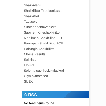
Shakki-lehti
Shakkiliitto Facebookissa
ShakkiNet
Tasaselo
Suomen tehtäväniekat
Suomen Kirjeshakkiliitto
Maailman Shakkiliitto FIDE
Euroopan Shakkiliitto ECU
Helsingin Shakkiliitto
Chess Results
Selolista
Elolista
Selo- ja suorituslukulaskuri
Olympiakomitea
SUEK
RSS
No feed items found.