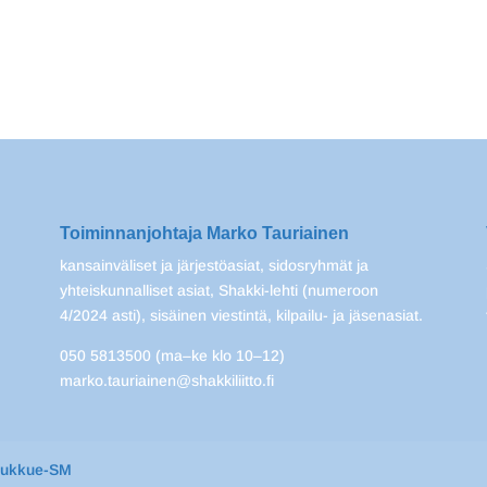
Toiminnanjohtaja Marko Tauriainen
kansainväliset ja järjestöasiat, sidosryhmät ja
yhteiskunnalliset asiat, Shakki-lehti (numeroon
4/2024 asti), sisäinen viestintä, kilpailu- ja jäsenasiat.
050 5813500 (ma–ke klo 10–12)
marko.tauriainen@shakkiliitto.fi
oukkue-SM