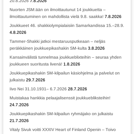
20.8.2026
7.8.2026
Nuorten JSM:ään on ilmoittautunut 14 joukkuetta –
ilmoittautuminen on mahdollista vielä 9.8. saakka!
7.8.2026
Joukkueet 46. shakkiolympialaisiin Samarkandissa 15.–28.9.
4.8.2026
Tammer-Shakki jatkoi mestaruusputkeaan – neljäs
peräkkäinen joukkuepikashakin SM-kulta
3.8.2026
Kansainvälistä tunnelmaa joukkueblixteihin – seuraa yhden
joukkueen suoritusta livenä!
1.8.2026
Joukkuepikashakin SM-kilpailun käsiohjelma ja palvelut on
julkaistu
29.7.2026
Iivo Nei 31.10.1931– 6.7.2026
28.7.2026
Muistakaa hankkia pelaajalisenssit joukkuebliksteihin!
24.7.2026
Joukkuepikashakin SM-kilpailun ryhmäjako on julkaistu
21.7.2026
Vitaly Sivuk voitti XXXIV Heart of Finland Openin – Toivo