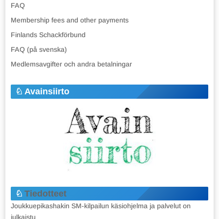
FAQ
Membership fees and other payments
Finlands Schackförbund
FAQ (på svenska)
Medlemsavgifter och andra betalningar
Avainsiirto
Tiedotteet
Joukkuepikashakin SM-kilpailun käsiohjelma ja palvelut on
julkaistu