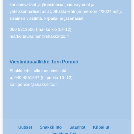
kansainväliset ja järjestöasiat, sidosryhmät ja
yhteiskunnalliset asiat, Shakki-lehti (numeroon 4/2024 asti),
sisäinen viestintä, kilpailu- ja jäsenasiat.
050 5813500 (ma–ke klo 10–12)
marko.tauriainen@shakkiliitto.fi
Viestintäpäällikkö Toni Pönniö
Shakki-lehti, ulkoinen viestintä.
p. 040 4851547 (ti–pe klo 10–12)
toni.ponnio@shakkiliitto.fi
Uutiset
Shakkiliitto
Säännöt
Kilpailut