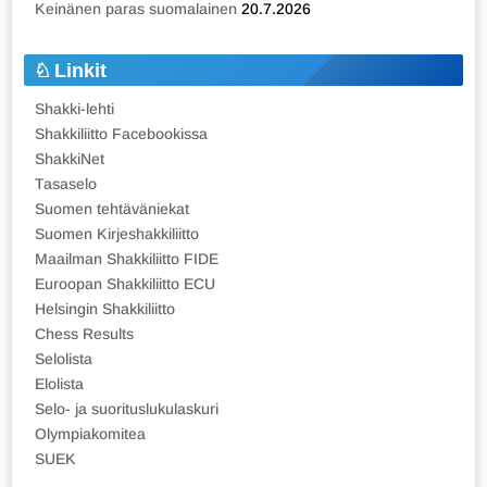
Keinänen paras suomalainen
20.7.2026
Linkit
Shakki-lehti
Shakkiliitto Facebookissa
ShakkiNet
Tasaselo
Suomen tehtäväniekat
Suomen Kirjeshakkiliitto
Maailman Shakkiliitto FIDE
Euroopan Shakkiliitto ECU
Helsingin Shakkiliitto
Chess Results
Selolista
Elolista
Selo- ja suorituslukulaskuri
Olympiakomitea
SUEK