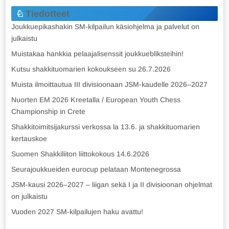
Tiedotteet
Joukkuepikashakin SM-kilpailun käsiohjelma ja palvelut on
julkaistu
Muistakaa hankkia pelaajalisenssit joukkuebliksteihin!
Kutsu shakkituomarien kokoukseen su 26.7.2026
Muista ilmoittautua III divisioonaan JSM-kaudelle 2026–2027
Nuorten EM 2026 Kreetalla / European Youth Chess
Championship in Crete
Shakkitoimitsijakurssi verkossa la 13.6. ja shakkituomarien
kertauskoe
Suomen Shakkiliiton liittokokous 14.6.2026
Seurajoukkueiden eurocup pelataan Montenegrossa
JSM-kausi 2026–2027 – liigan sekä I ja II divisioonan ohjelmat
on julkaistu
Vuoden 2027 SM-kilpailujen haku avattu!