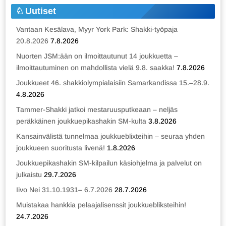
Uutiset
Vantaan Kesälava, Myyr York Park: Shakki-työpaja
20.8.2026
7.8.2026
Nuorten JSM:ään on ilmoittautunut 14 joukkuetta –
ilmoittautuminen on mahdollista vielä 9.8. saakka!
7.8.2026
Joukkueet 46. shakkiolympialaisiin Samarkandissa 15.–28.9.
4.8.2026
Tammer-Shakki jatkoi mestaruusputkeaan – neljäs
peräkkäinen joukkuepikashakin SM-kulta
3.8.2026
Kansainvälistä tunnelmaa joukkueblixteihin – seuraa yhden
joukkueen suoritusta livenä!
1.8.2026
Joukkuepikashakin SM-kilpailun käsiohjelma ja palvelut on
julkaistu
29.7.2026
Iivo Nei 31.10.1931– 6.7.2026
28.7.2026
Muistakaa hankkia pelaajalisenssit joukkuebliksteihin!
24.7.2026