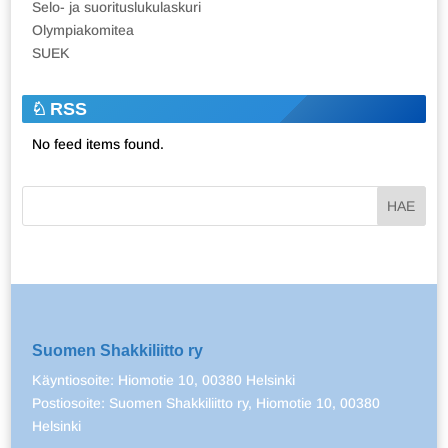
Selo- ja suorituslukulaskuri
Olympiakomitea
SUEK
RSS
No feed items found.
Suomen Shakkiliitto ry
Käyntiosoite: Hiomotie 10, 00380 Helsinki
Postiosoite: Suomen Shakkiliitto ry, Hiomotie 10, 00380
Helsinki