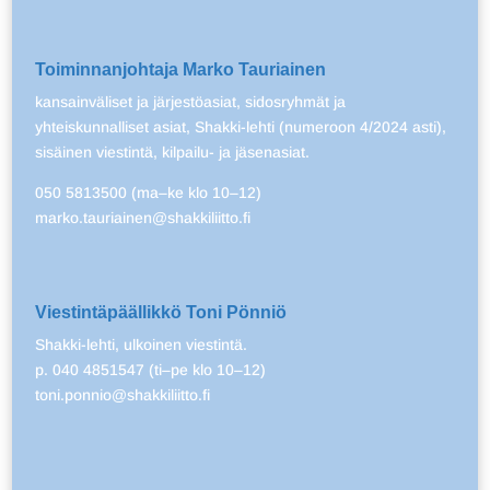
Toiminnanjohtaja Marko Tauriainen
kansainväliset ja järjestöasiat, sidosryhmät ja
yhteiskunnalliset asiat, Shakki-lehti (numeroon 4/2024 asti),
sisäinen viestintä, kilpailu- ja jäsenasiat.
050 5813500 (ma–ke klo 10–12)
marko.tauriainen@shakkiliitto.fi
Viestintäpäällikkö Toni Pönniö
Shakki-lehti, ulkoinen viestintä.
p. 040 4851547 (ti–pe klo 10–12)
toni.ponnio@shakkiliitto.fi