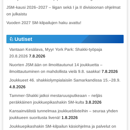
JSM-kausi 2026–2027 – liigan sekä I ja II divisioonan ohjelmat
on julkaistu
Vuoden 2027 SM-kilpailujen haku avattu!
Uutiset
Vantaan Kesälava, Myyr York Park: Shakki-työpaja
20.8.2026
7.8.2026
Nuorten JSM:ään on ilmoittautunut 14 joukkuetta –
ilmoittautuminen on mahdollista vielä 9.8. saakka!
7.8.2026
Joukkueet 46. shakkiolympialaisiin Samarkandissa 15.–28.9.
4.8.2026
Tammer-Shakki jatkoi mestaruusputkeaan – neljäs
peräkkäinen joukkuepikashakin SM-kulta
3.8.2026
Kansainvälistä tunnelmaa joukkueblixteihin – seuraa yhden
joukkueen suoritusta livenä!
1.8.2026
Joukkuepikashakin SM-kilpailun käsiohjelma ja palvelut on