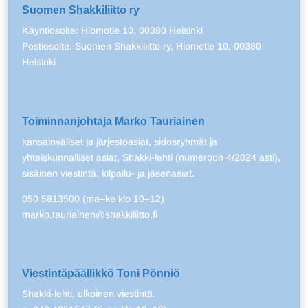
Suomen Shakkiliitto ry
Käyntiosoite: Hiomotie 10, 00380 Helsinki
Postiosoite: Suomen Shakkiliitto ry, Hiomotie 10, 00380
Helsinki
Toiminnanjohtaja Marko Tauriainen
kansainväliset ja järjestöasiat, sidosryhmät ja
yhteiskunnalliset asiat, Shakki-lehti (numeroon 4/2024 asti),
sisäinen viestintä, kilpailu- ja jäsenasiat.
050 5813500 (ma–ke klo 10–12)
marko.tauriainen@shakkiliitto.fi
Viestintäpäällikkö Toni Pönniö
Shakki-lehti, ulkoinen viestintä.