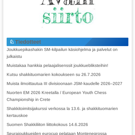
Tiedotteet
Joukkuepikashakin SM-kilpailun käsiohjelma ja palvelut on
julkaistu
Muistakaa hankkia pelaajalisenssit joukkuebliksteihin!
Kutsu shakkituomarien kokoukseen su 26.7.2026
Muista ilmoittautua III divisioonaan JSM-kaudelle 2026–2027
Nuorten EM 2026 Kreetalla / European Youth Chess
Championship in Crete
Shakkitoimitsijakurssi verkossa la 13.6. ja shakkituomarien
kertauskoe
Suomen Shakkiliiton liittokokous 14.6.2026
Seurajoukkueiden eurocup pelataan Montenegrossa