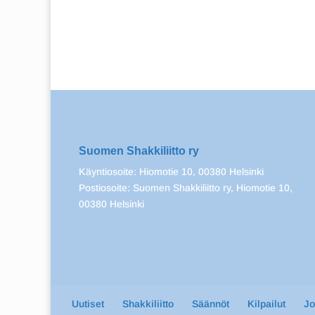
Suomen Shakkiliitto ry
Käyntiosoite: Hiomotie 10, 00380 Helsinki
Postiosoite: Suomen Shakkiliitto ry, Hiomotie 10,
00380 Helsinki
Uutiset
Shakkiliitto
Säännöt
Kilpailut
J