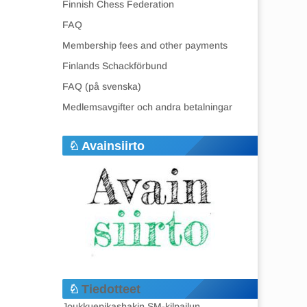
Finnish Chess Federation
FAQ
Membership fees and other payments
Finlands Schackförbund
FAQ (på svenska)
Medlemsavgifter och andra betalningar
Avainsiirto
Tiedotteet
Joukkuepikashakin SM-kilpailun