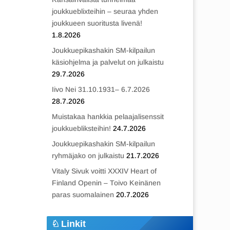
joukkueblixteihin – seuraa yhden
joukkueen suoritusta livenä!
1.8.2026
Joukkuepikashakin SM-kilpailun
käsiohjelma ja palvelut on julkaistu
29.7.2026
Iivo Nei 31.10.1931– 6.7.2026
28.7.2026
Muistakaa hankkia pelaajalisenssit
joukkuebliksteihin!
24.7.2026
Joukkuepikashakin SM-kilpailun
ryhmäjako on julkaistu
21.7.2026
Vitaly Sivuk voitti XXXIV Heart of
Finland Openin – Toivo Keinänen
paras suomalainen
20.7.2026
Linkit