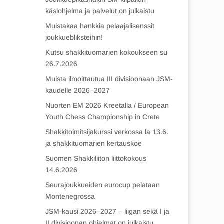
käsiohjelma ja palvelut on julkaistu
Muistakaa hankkia pelaajalisenssit
joukkuebliksteihin!
Kutsu shakkituomarien kokoukseen su
26.7.2026
Muista ilmoittautua III divisioonaan JSM-
kaudelle 2026–2027
Nuorten EM 2026 Kreetalla / European
Youth Chess Championship in Crete
Shakkitoimitsijakurssi verkossa la 13.6.
ja shakkituomarien kertauskoe
Suomen Shakkiliiton liittokokous
14.6.2026
Seurajoukkueiden eurocup pelataan
Montenegrossa
JSM-kausi 2026–2027 – liigan sekä I ja
II divisioonan ohjelmat on julkaistu