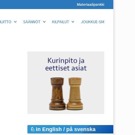
Materiaalipankki
LIITTO
SÄÄNNÖT
KILPAILUT
JOUKKUE-SM
in English / på svenska