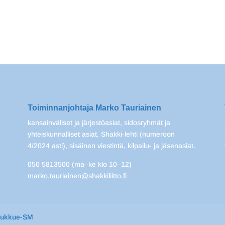
Toiminnanjohtaja Marko Tauriainen
kansainväliset ja järjestöasiat, sidosryhmät ja
yhteiskunnalliset asiat, Shakki-lehti (numeroon
4/2024 asti), sisäinen viestintä, kilpailu- ja jäsenasiat.
050 5813500 (ma–ke klo 10–12)
marko.tauriainen@shakkiliitto.fi
oukkue-SM