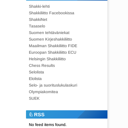
Shakki-lehti
Shakkiliitto Facebookissa
ShakkiNet
Tasaselo
Suomen tehtäväniekat
Suomen Kirjeshakkiliitto
Maailman Shakkiliitto FIDE
Euroopan Shakkiliitto ECU
Helsingin Shakkiliitto
Chess Results
Selolista
Elolista
Selo- ja suorituslukulaskuri
Olympiakomitea
SUEK
RSS
No feed items found.