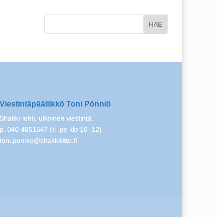
Viestintäpäällikkö Toni Pönniö
Shakki-lehti, ulkoinen viestintä.
p. 040 4851547 (ti–pe klo 10–12)
toni.ponnio@shakkiliitto.fi