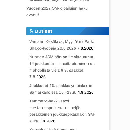
Vuoden 2027 SM-kilpailujen haku
avattu!
Uutiset
Vantaan Kesälava, Myyr York Park:
Shakki-työpaja 20.8.2026
7.8.2026
Nuorten JSM:ään on ilmoittautunut
14 joukkuetta – ilmoittautuminen on
mahdollista vielä 9.8. saakka!
7.8.2026
Joukkueet 46. shakkiolympialaisiin
Samarkandissa 15.–28.9.
4.8.2026
Tammer-Shakki jatkoi
mestaruusputkeaan – neljäs
peräkkäinen joukkuepikashakin SM-
kulta
3.8.2026
Kansainvälistä tunnelmaa