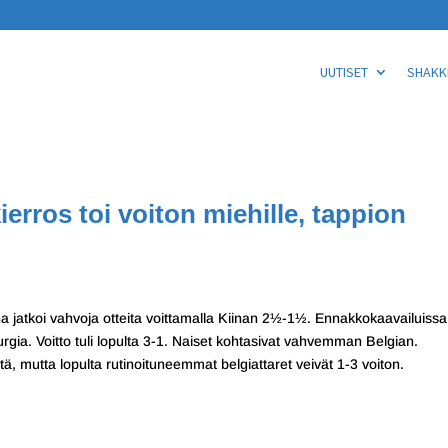
UUTISET
SHAKKI
ierros toi voiton miehille, tappion
ina jatkoi vahvoja otteita voittamalla Kiinan 2½-1½. Ennakkokaavailuissa
ia. Voitto tuli lopulta 3-1. Naiset kohtasivat vahvemman Belgian.
tä, mutta lopulta rutinoituneemmat belgiattaret veivät 1-3 voiton.