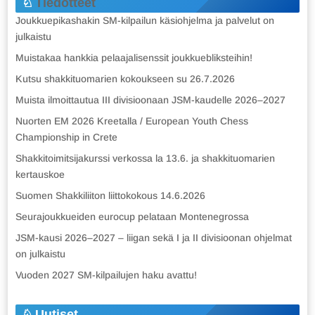
Tiedotteet
Joukkuepikashakin SM-kilpailun käsiohjelma ja palvelut on
julkaistu
Muistakaa hankkia pelaajalisenssit joukkuebliksteihin!
Kutsu shakkituomarien kokoukseen su 26.7.2026
Muista ilmoittautua III divisioonaan JSM-kaudelle 2026–2027
Nuorten EM 2026 Kreetalla / European Youth Chess
Championship in Crete
Shakkitoimitsijakurssi verkossa la 13.6. ja shakkituomarien
kertauskoe
Suomen Shakkiliiton liittokokous 14.6.2026
Seurajoukkueiden eurocup pelataan Montenegrossa
JSM-kausi 2026–2027 – liigan sekä I ja II divisioonan ohjelmat
on julkaistu
Vuoden 2027 SM-kilpailujen haku avattu!
Uutiset