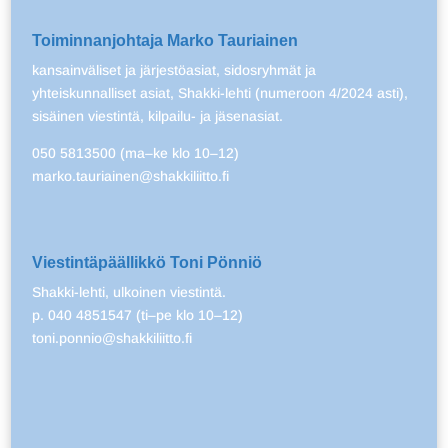
Toiminnanjohtaja Marko Tauriainen
kansainväliset ja järjestöasiat, sidosryhmät ja
yhteiskunnalliset asiat, Shakki-lehti (numeroon 4/2024 asti),
sisäinen viestintä, kilpailu- ja jäsenasiat.
050 5813500 (ma–ke klo 10–12)
marko.tauriainen@shakkiliitto.fi
Viestintäpäällikkö Toni Pönniö
Shakki-lehti, ulkoinen viestintä.
p. 040 4851547 (ti–pe klo 10–12)
toni.ponnio@shakkiliitto.fi