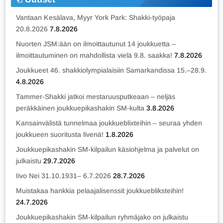
Vantaan Kesälava, Myyr York Park: Shakki-työpaja
20.8.2026
7.8.2026
Nuorten JSM:ään on ilmoittautunut 14 joukkuetta –
ilmoittautuminen on mahdollista vielä 9.8. saakka!
7.8.2026
Joukkueet 46. shakkiolympialaisiin Samarkandissa 15.–28.9.
4.8.2026
Tammer-Shakki jatkoi mestaruusputkeaan – neljäs
peräkkäinen joukkuepikashakin SM-kulta
3.8.2026
Kansainvälistä tunnelmaa joukkueblixteihin – seuraa yhden
joukkueen suoritusta livenä!
1.8.2026
Joukkuepikashakin SM-kilpailun käsiohjelma ja palvelut on
julkaistu
29.7.2026
Iivo Nei 31.10.1931– 6.7.2026
28.7.2026
Muistakaa hankkia pelaajalisenssit joukkuebliksteihin!
24.7.2026
Joukkuepikashakin SM-kilpailun ryhmäjako on julkaistu