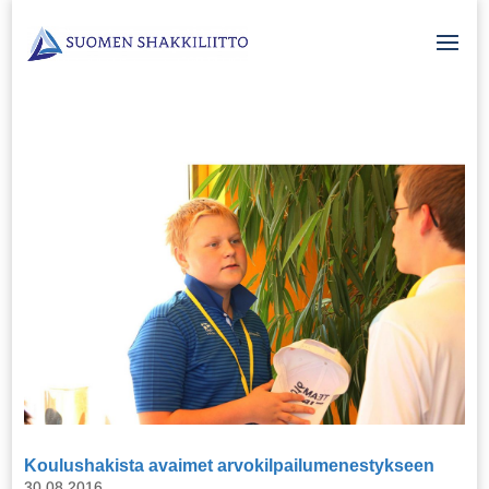
Koulushakista avaimet arvokilpailumenestykseen
30.08.2016