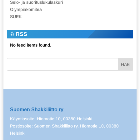
Selo- ja suorituslukulaskuri
Olympiakomitea
SUEK
RSS
No feed items found.
Suomen Shakkiliitto ry
Käyntiosoite: Hiomotie 10, 00380 Helsinki
Postiosoite: Suomen Shakkiliitto ry, Hiomotie 10, 00380
Helsinki