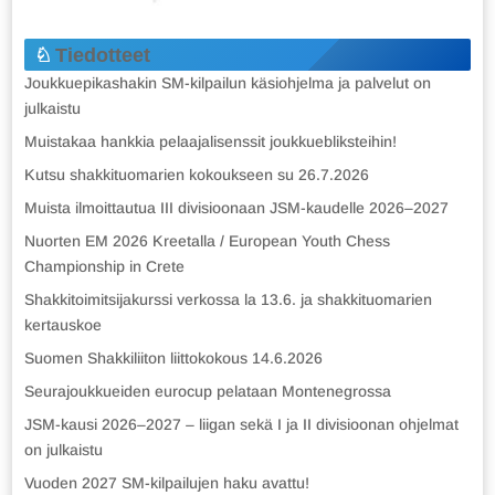
Tiedotteet
Joukkuepikashakin SM-kilpailun käsiohjelma ja palvelut on
julkaistu
Muistakaa hankkia pelaajalisenssit joukkuebliksteihin!
Kutsu shakkituomarien kokoukseen su 26.7.2026
Muista ilmoittautua III divisioonaan JSM-kaudelle 2026–2027
Nuorten EM 2026 Kreetalla / European Youth Chess
Championship in Crete
Shakkitoimitsijakurssi verkossa la 13.6. ja shakkituomarien
kertauskoe
Suomen Shakkiliiton liittokokous 14.6.2026
Seurajoukkueiden eurocup pelataan Montenegrossa
JSM-kausi 2026–2027 – liigan sekä I ja II divisioonan ohjelmat
on julkaistu
Vuoden 2027 SM-kilpailujen haku avattu!