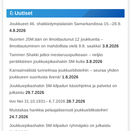
Uutiset
Joukkueet 46. shakkiolympialaisiin Samarkandissa 15.–28.9.
4.8.2026
Nuorten JSM:ään on ilmoittautunut 12 joukkuetta –
ilmoittautuminen on mahdollista vielä 9.8. saakka!
3.8.2026
Tammer-Shakki jatkoi mestaruusputkeaan – neljäs
peräkkäinen joukkuepikashakin SM-kulta
3.8.2026
Kansainvälistä tunnelmaa joukkueblixteihin – seuraa yhden
joukkueen suoritusta livenä!
1.8.2026
Joukkuepikashakin SM-kilpailun käsiohjelma ja palvelut on
julkaistu
29.7.2026
Iivo Nei 31.10.1931– 6.7.2026
28.7.2026
Muistakaa hankkia pelaajalisenssit joukkuebliksteihin!
24.7.2026
Joukkuepikashakin SM-kilpailun ryhmäjako on julkaistu