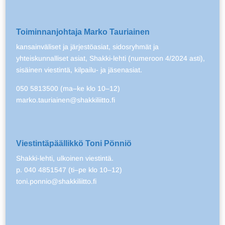
Toiminnanjohtaja Marko Tauriainen
kansainväliset ja järjestöasiat, sidosryhmät ja
yhteiskunnalliset asiat, Shakki-lehti (numeroon 4/2024 asti),
sisäinen viestintä, kilpailu- ja jäsenasiat.
050 5813500 (ma–ke klo 10–12)
marko.tauriainen@shakkiliitto.fi
Viestintäpäällikkö Toni Pönniö
Shakki-lehti, ulkoinen viestintä.
p. 040 4851547 (ti–pe klo 10–12)
toni.ponnio@shakkiliitto.fi