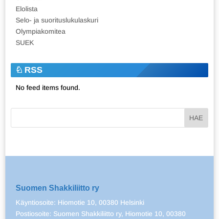
Elolista
Selo- ja suorituslukulaskuri
Olympiakomitea
SUEK
RSS
No feed items found.
Suomen Shakkiliitto ry
Käyntiosoite: Hiomotie 10, 00380 Helsinki
Postiosoite: Suomen Shakkiliitto ry, Hiomotie 10, 00380