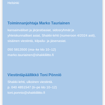
Helsinki
Toiminnanjohtaja Marko Tauriainen
kansainväliset ja järjestöasiat, sidosryhmät ja
yhteiskunnalliset asiat, Shakki-lehti (numeroon 4/2024 asti),
sisäinen viestintä, kilpailu- ja jäsenasiat.
050 5813500 (ma–ke klo 10–12)
marko.tauriainen@shakkiliitto.fi
Viestintäpäällikkö Toni Pönniö
Shakki-lehti, ulkoinen viestintä.
p. 040 4851547 (ti–pe klo 10–12)
toni.ponnio@shakkiliitto.fi