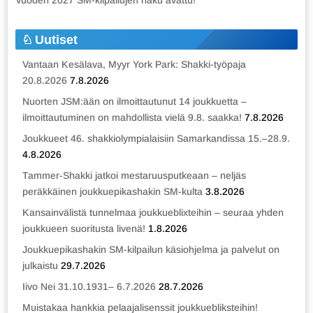
Vuoden 2027 SM-kilpailujen haku avattu!
Uutiset
Vantaan Kesälava, Myyr York Park: Shakki-työpaja
20.8.2026
7.8.2026
Nuorten JSM:ään on ilmoittautunut 14 joukkuetta –
ilmoittautuminen on mahdollista vielä 9.8. saakka!
7.8.2026
Joukkueet 46. shakkiolympialaisiin Samarkandissa 15.–28.9.
4.8.2026
Tammer-Shakki jatkoi mestaruusputkeaan – neljäs
peräkkäinen joukkuepikashakin SM-kulta
3.8.2026
Kansainvälistä tunnelmaa joukkueblixteihin – seuraa yhden
joukkueen suoritusta livenä!
1.8.2026
Joukkuepikashakin SM-kilpailun käsiohjelma ja palvelut on
julkaistu
29.7.2026
Iivo Nei 31.10.1931– 6.7.2026
28.7.2026
Muistakaa hankkia pelaajalisenssit joukkuebliksteihin!