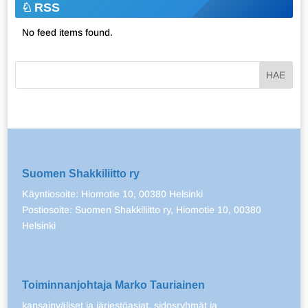
RSS
No feed items found.
Suomen Shakkiliitto ry
Käyntiosoite: Hiomotie 10, 00380 Helsinki
Postiosoite: Suomen Shakkiliitto ry, Hiomotie 10, 00380
Helsinki
Toiminnanjohtaja Marko Tauriainen
kansainväliset ja järjestöasiat, sidosryhmät ja