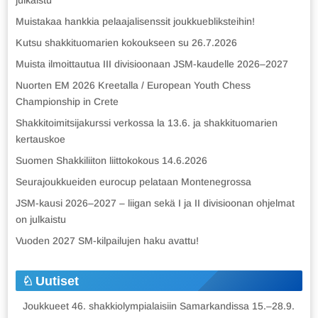
julkaistu
Muistakaa hankkia pelaajalisenssit joukkuebliksteihin!
Kutsu shakkituomarien kokoukseen su 26.7.2026
Muista ilmoittautua III divisioonaan JSM-kaudelle 2026–2027
Nuorten EM 2026 Kreetalla / European Youth Chess
Championship in Crete
Shakkitoimitsijakurssi verkossa la 13.6. ja shakkituomarien
kertauskoe
Suomen Shakkiliiton liittokokous 14.6.2026
Seurajoukkueiden eurocup pelataan Montenegrossa
JSM-kausi 2026–2027 – liigan sekä I ja II divisioonan ohjelmat
on julkaistu
Vuoden 2027 SM-kilpailujen haku avattu!
Uutiset
Joukkueet 46. shakkiolympialaisiin Samarkandissa 15.–28.9.