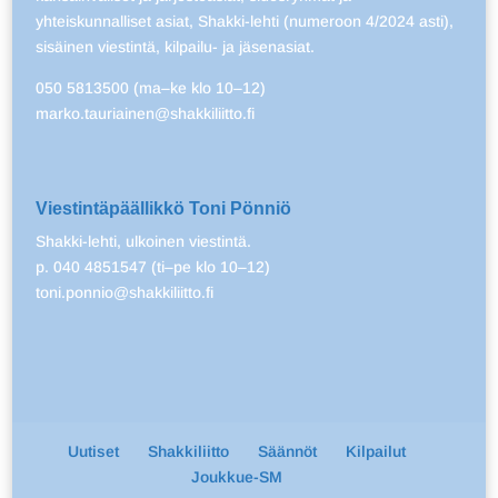
yhteiskunnalliset asiat, Shakki-lehti (numeroon 4/2024 asti),
sisäinen viestintä, kilpailu- ja jäsenasiat.
050 5813500 (ma–ke klo 10–12)
marko.tauriainen@shakkiliitto.fi
Viestintäpäällikkö Toni Pönniö
Shakki-lehti, ulkoinen viestintä.
p. 040 4851547 (ti–pe klo 10–12)
toni.ponnio@shakkiliitto.fi
Uutiset
Shakkiliitto
Säännöt
Kilpailut
Joukkue-SM