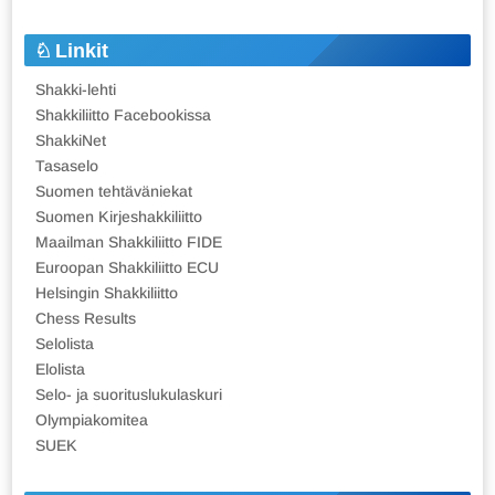
Linkit
Shakki-lehti
Shakkiliitto Facebookissa
ShakkiNet
Tasaselo
Suomen tehtäväniekat
Suomen Kirjeshakkiliitto
Maailman Shakkiliitto FIDE
Euroopan Shakkiliitto ECU
Helsingin Shakkiliitto
Chess Results
Selolista
Elolista
Selo- ja suorituslukulaskuri
Olympiakomitea
SUEK