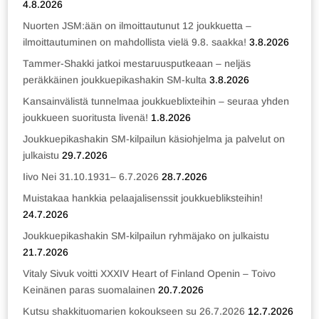
4.8.2026
Nuorten JSM:ään on ilmoittautunut 12 joukkuetta –
ilmoittautuminen on mahdollista vielä 9.8. saakka!
3.8.2026
Tammer-Shakki jatkoi mestaruusputkeaan – neljäs
peräkkäinen joukkuepikashakin SM-kulta
3.8.2026
Kansainvälistä tunnelmaa joukkueblixteihin – seuraa yhden
joukkueen suoritusta livenä!
1.8.2026
Joukkuepikashakin SM-kilpailun käsiohjelma ja palvelut on
julkaistu
29.7.2026
Iivo Nei 31.10.1931– 6.7.2026
28.7.2026
Muistakaa hankkia pelaajalisenssit joukkuebliksteihin!
24.7.2026
Joukkuepikashakin SM-kilpailun ryhmäjako on julkaistu
21.7.2026
Vitaly Sivuk voitti XXXIV Heart of Finland Openin – Toivo
Keinänen paras suomalainen
20.7.2026
Kutsu shakkituomarien kokoukseen su 26.7.2026
12.7.2026