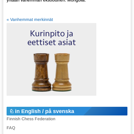
yhtään vähemmän eksoottinen: Mongolia.
« Vanhemmat merkinnät
in English / på svenska
Finnish Chess Federation
FAQ