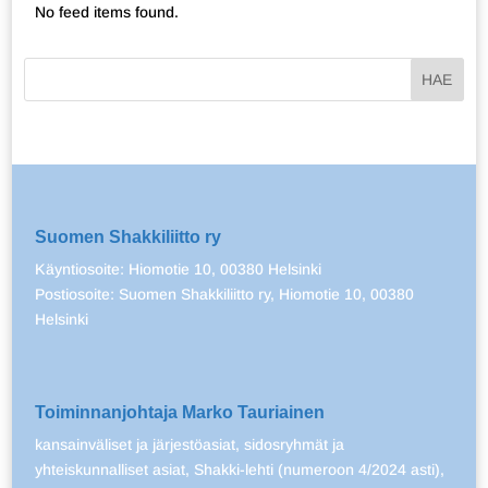
No feed items found.
Suomen Shakkiliitto ry
Käyntiosoite: Hiomotie 10, 00380 Helsinki
Postiosoite: Suomen Shakkiliitto ry, Hiomotie 10, 00380
Helsinki
Toiminnanjohtaja Marko Tauriainen
kansainväliset ja järjestöasiat, sidosryhmät ja
yhteiskunnalliset asiat, Shakki-lehti (numeroon 4/2024 asti),