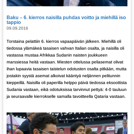
Baku – 6. kierros naisilla puhdas voitto ja miehillä iso
tappio
09.09.2016
Torstaina pelattiin 6. kierros vapaapäivän jälkeen. Miehillä oli
tiedossa ylämäkeä tasaisen vahvan Italian osalta, ja naisilla oli
vastassa mustaa Afrikkaa Sudanin naisten joukkueen
marssiessa heitä vastaan. Miesten ottelussa peliasemat olivat
ihan lupaavia tasaisen taistelun odotusten osalta pitkään, mutta
jostakin syystä asemat alkoivat kääntyä neljännen pelitunnin
kieppeillä. Naisilla oli paperilla helppo päivä tiedossa eksoottista
Sudania vastaan, eikä odotuksissa tarvinnut pettyä: 4-0 tauluun
ja seuraavalle kierrokselle samalla tavoitteella Qataria vastaan.