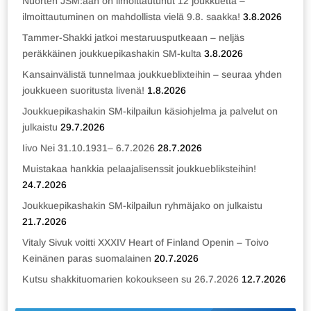
Nuorten JSM:ään on ilmoittautunut 12 joukkuetta –
ilmoittautuminen on mahdollista vielä 9.8. saakka!
3.8.2026
Tammer-Shakki jatkoi mestaruusputkeaan – neljäs
peräkkäinen joukkuepikashakin SM-kulta
3.8.2026
Kansainvälistä tunnelmaa joukkueblixteihin – seuraa yhden
joukkueen suoritusta livenä!
1.8.2026
Joukkuepikashakin SM-kilpailun käsiohjelma ja palvelut on
julkaistu
29.7.2026
Iivo Nei 31.10.1931– 6.7.2026
28.7.2026
Muistakaa hankkia pelaajalisenssit joukkuebliksteihin!
24.7.2026
Joukkuepikashakin SM-kilpailun ryhmäjako on julkaistu
21.7.2026
Vitaly Sivuk voitti XXXIV Heart of Finland Openin – Toivo
Keinänen paras suomalainen
20.7.2026
Kutsu shakkituomarien kokoukseen su 26.7.2026
12.7.2026