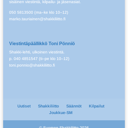
sisäinen viestintä, kilpailu- ja jäsenasiat.
050 5813500 (ma–ke klo 10–12)
marko.tauriainen@shakkiliitto.fi
Viestintäpäällikkö Toni Pönniö
Shakki-lehti, ulkoinen viestintä.
p. 040 4851547 (ti–pe klo 10–12)
toni.ponnio@shakkiliitto.fi
Uutiset
Shakkiliitto
Säännöt
Kilpailut
Joukkue-SM
© Suomen Shakkiliitto 2026