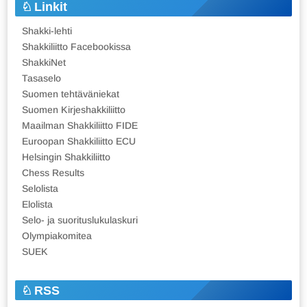
Linkit
Shakki-lehti
Shakkiliitto Facebookissa
ShakkiNet
Tasaselo
Suomen tehtäväniekat
Suomen Kirjeshakkiliitto
Maailman Shakkiliitto FIDE
Euroopan Shakkiliitto ECU
Helsingin Shakkiliitto
Chess Results
Selolista
Elolista
Selo- ja suorituslukulaskuri
Olympiakomitea
SUEK
RSS