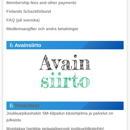
Membership fees and other payments
Finlands Schackförbund
FAQ (på svenska)
Medlemsavgifter och andra betalningar
Avainsiirto
Tiedotteet
Joukkuepikashakin SM-kilpailun käsiohjelma ja palvelut on
julkaistu
Muistakaa hankkia pelaajalisenssit joukkuebliksteihin!