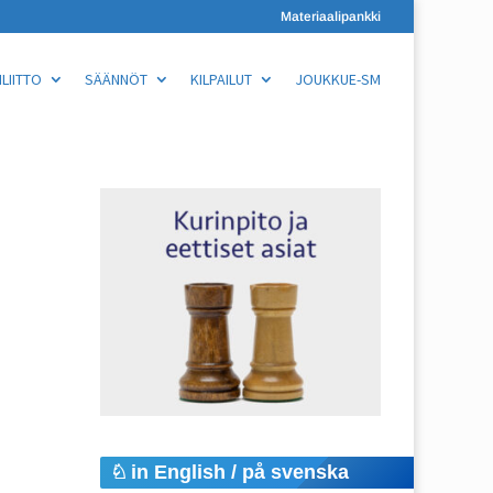
Materiaalipankki
LIITTO
SÄÄNNÖT
KILPAILUT
JOUKKUE-SM
in English / på svenska