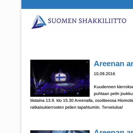
Areenan an
10.09.2016
Kuudennen kierroksen
puhtaan pelin joukku
tiistaina 13.9. klo 15.30 Areenalla, osoitteessa Hiomot
ratkaisukierrosten pelien tapahtumiin. Tervetuloa!
Areenan an