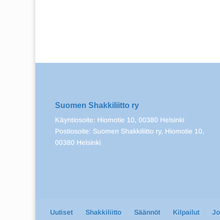
Suomen Shakkiliitto ry
Käyntiosoite: Hiomotie 10, 00380 Helsinki
Postiosoite: Suomen Shakkiliitto ry, Hiomotie 10,
00380 Helsinki
Uutiset
Shakkiliitto
Säännöt
Kilpailut
J