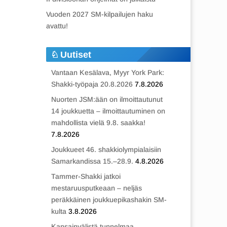
Vuoden 2027 SM-kilpailujen haku
avattu!
Uutiset
Vantaan Kesälava, Myyr York Park:
Shakki-työpaja 20.8.2026
7.8.2026
Nuorten JSM:ään on ilmoittautunut
14 joukkuetta – ilmoittautuminen on
mahdollista vielä 9.8. saakka!
7.8.2026
Joukkueet 46. shakkiolympialaisiin
Samarkandissa 15.–28.9.
4.8.2026
Tammer-Shakki jatkoi
mestaruusputkeaan – neljäs
peräkkäinen joukkuepikashakin SM-
kulta
3.8.2026
Kansainvälistä tunnelmaa