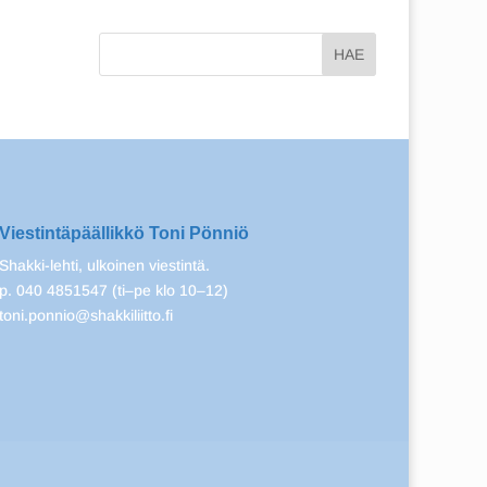
Viestintäpäällikkö Toni Pönniö
Shakki-lehti, ulkoinen viestintä.
p. 040 4851547 (ti–pe klo 10–12)
toni.ponnio@shakkiliitto.fi