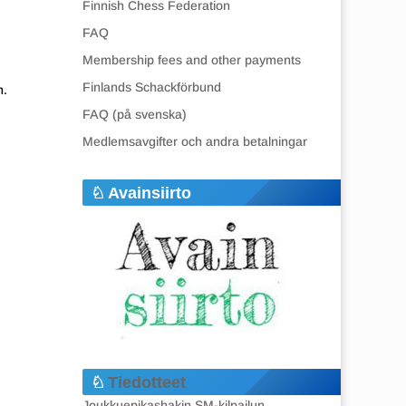
Finnish Chess Federation
FAQ
Membership fees and other payments
Finlands Schackförbund
n.
FAQ (på svenska)
Medlemsavgifter och andra betalningar
Avainsiirto
Tiedotteet
Joukkuepikashakin SM-kilpailun