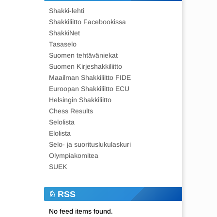
Shakki-lehti
Shakkiliitto Facebookissa
ShakkiNet
Tasaselo
Suomen tehtäväniekat
Suomen Kirjeshakkiliitto
Maailman Shakkiliitto FIDE
Euroopan Shakkiliitto ECU
Helsingin Shakkiliitto
Chess Results
Selolista
Elolista
Selo- ja suorituslukulaskuri
Olympiakomitea
SUEK
RSS
No feed items found.