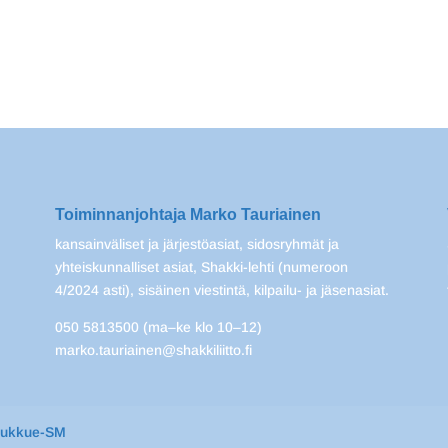
Toiminnanjohtaja Marko Tauriainen
kansainväliset ja järjestöasiat, sidosryhmät ja
yhteiskunnalliset asiat, Shakki-lehti (numeroon
4/2024 asti), sisäinen viestintä, kilpailu- ja jäsenasiat.
050 5813500 (ma–ke klo 10–12)
marko.tauriainen@shakkiliitto.fi
oukkue-SM