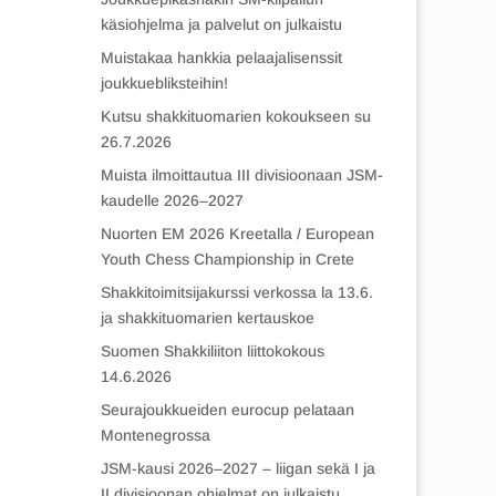
käsiohjelma ja palvelut on julkaistu
Muistakaa hankkia pelaajalisenssit
joukkuebliksteihin!
Kutsu shakkituomarien kokoukseen su
26.7.2026
Muista ilmoittautua III divisioonaan JSM-
kaudelle 2026–2027
Nuorten EM 2026 Kreetalla / European
Youth Chess Championship in Crete
Shakkitoimitsijakurssi verkossa la 13.6.
ja shakkituomarien kertauskoe
Suomen Shakkiliiton liittokokous
14.6.2026
Seurajoukkueiden eurocup pelataan
Montenegrossa
JSM-kausi 2026–2027 – liigan sekä I ja
II divisioonan ohjelmat on julkaistu