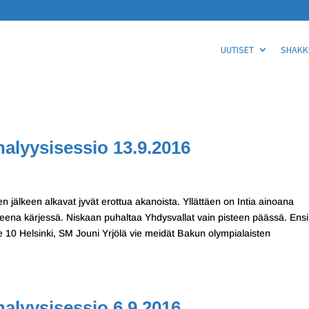
UUTISET
SHAKKI
alyysisessio 13.9.2016
 jälkeen alkavat jyvät erottua akanoista. Yllättäen on Intia ainoana
eena kärjessä. Niskaan puhaltaa Yhdysvallat vain pisteen päässä. Ensi
ie 10 Helsinki, SM Jouni Yrjölä vie meidät Bakun olympialaisten
alyysisessio 6.9.2016