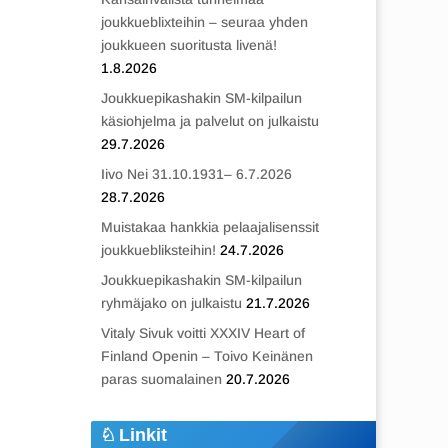
joukkueblixteihin – seuraa yhden
joukkueen suoritusta livenä!
1.8.2026
Joukkuepikashakin SM-kilpailun
käsiohjelma ja palvelut on julkaistu
29.7.2026
Iivo Nei 31.10.1931– 6.7.2026
28.7.2026
Muistakaa hankkia pelaajalisenssit
joukkuebliksteihin!
24.7.2026
Joukkuepikashakin SM-kilpailun
ryhmäjako on julkaistu
21.7.2026
Vitaly Sivuk voitti XXXIV Heart of
Finland Openin – Toivo Keinänen
paras suomalainen
20.7.2026
Linkit