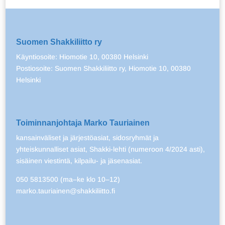
Suomen Shakkiliitto ry
Käyntiosoite: Hiomotie 10, 00380 Helsinki
Postiosoite: Suomen Shakkiliitto ry, Hiomotie 10, 00380
Helsinki
Toiminnanjohtaja Marko Tauriainen
kansainväliset ja järjestöasiat, sidosryhmät ja
yhteiskunnalliset asiat, Shakki-lehti (numeroon 4/2024 asti),
sisäinen viestintä, kilpailu- ja jäsenasiat.
050 5813500 (ma–ke klo 10–12)
marko.tauriainen@shakkiliitto.fi