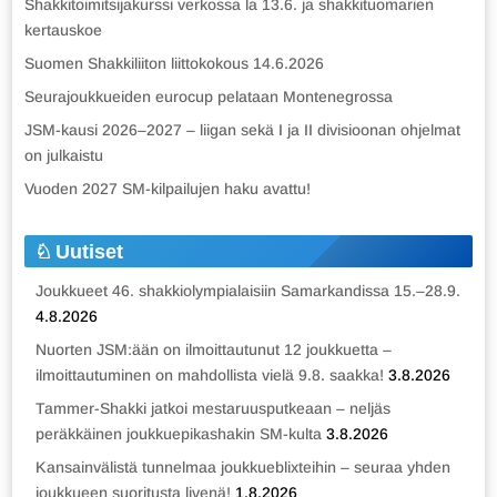
Shakkitoimitsijakurssi verkossa la 13.6. ja shakkituomarien
kertauskoe
Suomen Shakkiliiton liittokokous 14.6.2026
Seurajoukkueiden eurocup pelataan Montenegrossa
JSM-kausi 2026–2027 – liigan sekä I ja II divisioonan ohjelmat
on julkaistu
Vuoden 2027 SM-kilpailujen haku avattu!
Uutiset
Joukkueet 46. shakkiolympialaisiin Samarkandissa 15.–28.9.
4.8.2026
Nuorten JSM:ään on ilmoittautunut 12 joukkuetta –
ilmoittautuminen on mahdollista vielä 9.8. saakka!
3.8.2026
Tammer-Shakki jatkoi mestaruusputkeaan – neljäs
peräkkäinen joukkuepikashakin SM-kulta
3.8.2026
Kansainvälistä tunnelmaa joukkueblixteihin – seuraa yhden
joukkueen suoritusta livenä!
1.8.2026