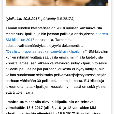
((Julkaistu 10.5.2017, päivitetty 3.6.2017.))
Tämän vuoden kalenterissa on kuusi nuorten kansainvälistä
mestaruuskilpailua, joihin jaetaan paikkoja ensisijaisesti
nuorten
SM-kilpailun 2017
perusteella. Tarkemmat
edustusvalintamääräykset löytyvät dokumentista
”
Osallistumisperiaatteet kansainvälisiin kilpailuihin
”. SM-kilpailun
kunkin ryhmän voittaja saa valita ensin, mihin alla luetelluista
kisoista lähtee, sen jälkeen valintavuoro siirtyy kilpailun toiseksi
tulleelle jne. Jos neljän parhaan joukosta ei löydy lähtijää, niin
valinta suoritetaan selolistalta pelivahvuusjärjestyksessä neljän
parhaan vähintään 30 peliä pelanneen joukosta. EU-kilpailuja
lukuun ottamatta kilpailujen kussakin ryhmässä on sekä yleinen
että tyttöjen sarja.
Ilmoittautumiset
alla oleviin kilpailuihin on tehtävä
viimeistään 18.6.2017
(alle 8-, 10- ja 12-vuotiaiden MM-
kilpailuun kuitenkin
viimeistään 15.6.2017
) liiton toimistoon