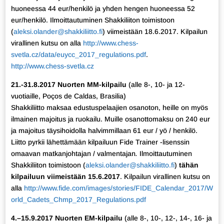
huoneessa 44 eur/henkilö ja yhden hengen huoneessa 52
eur/henkilö. Ilmoittautuminen Shakkiliiton toimistoon
(
aleksi.olander@shakkiliitto.fi
) viimeistään 18.6.2017. Kilpailun
virallinen kutsu on alla
http://www.chess-
svetla.cz/data/euycc_2017_regulations.pdf
.
http://www.chess-svetla.cz
21.-31.8.2017 Nuorten MM-kilpailu
(alle 8-, 10- ja 12-
vuotiaille, Poços de Caldas, Brasilia)
Shakkiliitto maksaa edustuspelaajien osanoton, heille on myös
ilmainen majoitus ja ruokailu. Muille osanottomaksu on 240 eur
ja majoitus täysihoidolla halvimmillaan 61 eur / yö / henkilö.
Liitto pyrkii lähettämään kilpailuun Fide Trainer -lisenssin
omaavan matkanjohtajan / valmentajan
.
Ilmoittautuminen
Shakkiliiton toimistoon (
aleksi.olander@shakkiliitto.fi
)
tähän
kilpailuun viimeistään 15.6.2017
. Kilpailun virallinen kutsu on
alla
http://www.fide.com/images/stories/FIDE_Calendar_2017/W
orld_Cadets_Chmp_2017_Regulations.pdf
4.–15.9.2017 Nuorten EM-kilpailu
(alle 8-, 10-, 12-, 14-, 16- ja