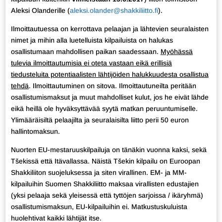
Aleksi Olanderille (
aleksi.olander@shakkiliitto.fi
).
Ilmoittautuessa on kerrottava pelaajan ja lähtevien seuralaisten
nimet ja mihin alla luetelluista kilpailuista on halukas
osallistumaan mahdollisen paikan saadessaan.
Myöhässä
tulevia ilmoittautumisia ei oteta vastaan eikä erillisiä
tiedusteluita potentiaalisten lähtijöiden halukkuudesta osallistua
tehdä
. Ilmoittautuminen on sitova. Ilmoittautuneilta peritään
osallistumismaksut ja muut mahdolliset kulut, jos he eivät lähde
eikä heillä ole hyväksyttävää syytä matkan peruuntumiselle.
Ylimääräisiltä pelaajilta ja seuralaisilta liitto perii 50 euron
hallintomaksun.
Nuorten EU-mestaruuskilpailuja on tänäkin vuonna kaksi, sekä
Tšekissä että Itävallassa. Näistä Tšekin kilpailu on Euroopan
Shakkiliiton suojeluksessa ja siten virallinen. EM- ja MM-
kilpailuihin Suomen Shakkiliitto maksaa virallisten edustajien
(yksi pelaaja sekä yleisessä että tyttöjen sarjoissa / ikäryhmä)
osallistumismaksun, EU-kilpailuihin ei. Matkustuskuluista
huolehtivat kaikki lähtijät itse.