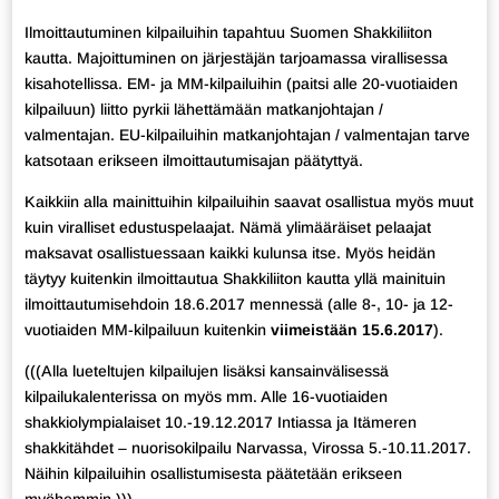
Ilmoittautuminen kilpailuihin tapahtuu Suomen Shakkiliiton
kautta. Majoittuminen on järjestäjän tarjoamassa virallisessa
kisahotellissa. EM- ja MM-kilpailuihin (paitsi alle 20-vuotiaiden
kilpailuun) liitto pyrkii lähettämään matkanjohtajan /
valmentajan. EU-kilpailuihin matkanjohtajan / valmentajan tarve
katsotaan erikseen ilmoittautumisajan päätyttyä.
Kaikkiin alla mainittuihin kilpailuihin saavat osallistua myös muut
kuin viralliset edustuspelaajat. Nämä ylimääräiset pelaajat
maksavat osallistuessaan kaikki kulunsa itse. Myös heidän
täytyy kuitenkin ilmoittautua Shakkiliiton kautta yllä mainituin
ilmoittautumisehdoin 18.6.2017 mennessä (alle 8-, 10- ja 12-
vuotiaiden MM-kilpailuun kuitenkin
viimeistään 15.6.2017
).
(((Alla lueteltujen kilpailujen lisäksi kansainvälisessä
kilpailukalenterissa on myös mm. Alle 16-vuotiaiden
shakkiolympialaiset 10.-19.12.2017 Intiassa ja Itämeren
shakkitähdet – nuorisokilpailu Narvassa, Virossa 5.-10.11.2017.
Näihin kilpailuihin osallistumisesta päätetään erikseen
myöhemmin.)))