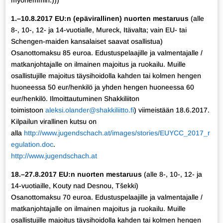
1.–10.8.2017 EU:n (epävirallinen) nuorten mestaruus
(alle
8-, 10-, 12- ja 14-vuotialle, Mureck, Itävalta; vain EU- tai
Schengen-maiden kansalaiset saavat osallistua)
Osanottomaksu 85 euroa. Edustuspelaajille ja valmentajalle /
matkanjohtajalle on ilmainen majoitus ja ruokailu. Muille
osallistujille majoitus täysihoidolla kahden tai kolmen hengen
huoneessa 50 eur/henkilö ja yhden hengen huoneessa 60
eur/henkilö. Ilmoittautuminen Shakkiliiton
toimistoon
aleksi.olander@shakkiliitto.fi
) viimeistään 18.6.2017.
Kilpailun virallinen kutsu on
alla
http://www.jugendschach.at/images/stories/EUYCC_2017_r
egulation.doc
.
http://www.jugendschach.at
18.–27.8.2017 EU:n nuorten mestaruus
(alle 8-, 10-, 12- ja
14-vuotiaille, Kouty nad Desnou, Tšekki)
Osanottomaksu 70 euroa. Edustuspelaajille ja valmentajalle /
matkanjohtajalle on ilmainen majoitus ja ruokailu. Muille
osallistujille majoitus täysihoidolla kahden tai kolmen hengen