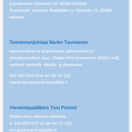
Käyntiosoite: Hiomotie 10, 00380 Helsinki
Postiosoite: Suomen Shakkiliitto ry, Hiomotie 10, 00380
Helsinki
Toiminnanjohtaja Marko Tauriainen
kansainväliset ja järjestöasiat, sidosryhmät ja
yhteiskunnalliset asiat, Shakki-lehti (numeroon 4/2024 asti),
sisäinen viestintä, kilpailu- ja jäsenasiat.
050 5813500 (ma–ke klo 10–12)
marko.tauriainen@shakkiliitto.fi
Viestintäpäällikkö Toni Pönniö
Shakki-lehti, ulkoinen viestintä.
p. 040 4851547 (ti–pe klo 10–12)
toni.ponnio@shakkiliitto.fi