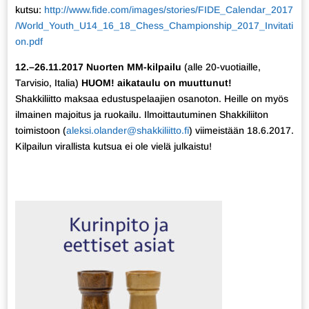
kutsu:
http://www.fide.com/images/stories/FIDE_Calendar_2017
/World_Youth_U14_16_18_Chess_Championship_2017_Invitati
on.pdf
12.–26.11.2017 Nuorten MM-kilpailu
(alle 20-vuotiaille,
Tarvisio, Italia)
HUOM! aikataulu on muuttunut!
Shakkiliitto maksaa edustuspelaajien osanoton. Heille on myös
ilmainen majoitus ja ruokailu. Ilmoittautuminen Shakkiliiton
toimistoon (
aleksi.olander@shakkiliitto.fi
) viimeistään 18.6.2017.
Kilpailun virallista kutsua ei ole vielä julkaistu!