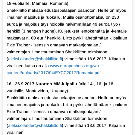
18-vuotiaille, Mamaia, Romania)
Shakkiliitto maksaa edustuspelaajien osanoton. Heille on myös
ilmainen majoitus ja ruokailu. Muille osanottomaksu on 230
euroa ja majoitus täysihoidolla halvimmillaan 49 euroa / yö /
henkilö (3 hengen huone). Kuljetukset lentokentältä ja -kentälle
maksavat n. 60 eur / henkilö. Liitto pyrkii lähettämään kilpailuun
Fide Trainer -lisenssin omaavan matkanjohtajan /
valmentajan
.
Ilmoittautuminen Shakkiliiton toimistoon
(
aleksi.olander@shakkiliitto.fi
) viimeistään 18.6.2017. Kilpailun
virallinen kutsu on alla
www.europechess.org/wp-
content/uploads/2017/04/EYCC2017Romania.pdf
16.–26.9.2017 Nuorten MM-kilpailu
(alle 14-, 16- ja 18-
vuotiaille, Montevideo, Uruguay)
Shakkiliitto maksaa edustuspelaajien osanoton. Heille on myös
ilmainen majoitus ja ruokailu. Liitto pyrkii lähettämään kilpailuun
Fide Trainer -lisenssin omaavan matkanjohtajan /
valmentajan
.
Ilmoittautuminen Shakkiliiton toimistoon
(
aleksi.olander@shakkiliitto.fi
) viimeistään 18.6.2017. Kilpailun
virallinen