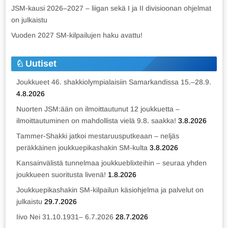
JSM-kausi 2026–2027 – liigan sekä I ja II divisioonan ohjelmat
on julkaistu
Vuoden 2027 SM-kilpailujen haku avattu!
Uutiset
Joukkueet 46. shakkiolympialaisiin Samarkandissa 15.–28.9.
4.8.2026
Nuorten JSM:ään on ilmoittautunut 12 joukkuetta –
ilmoittautuminen on mahdollista vielä 9.8. saakka!
3.8.2026
Tammer-Shakki jatkoi mestaruusputkeaan – neljäs
peräkkäinen joukkuepikashakin SM-kulta
3.8.2026
Kansainvälistä tunnelmaa joukkueblixteihin – seuraa yhden
joukkueen suoritusta livenä!
1.8.2026
Joukkuepikashakin SM-kilpailun käsiohjelma ja palvelut on
julkaistu
29.7.2026
Iivo Nei 31.10.1931– 6.7.2026
28.7.2026