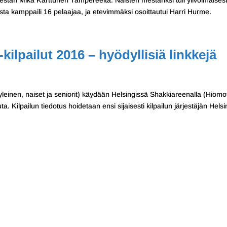
ari Mika Karttunen Tampereelta. Naisten mestariksi tuli ylivoimaisest
a kamppaili 16 pelaajaa, ja etevimmäksi osoittautui Harri Hurme.
ilpailut 2016 – hyödyllisiä linkkejä
yleinen, naiset ja seniorit) käydään Helsingissä Shakkiareenalla (Hiomo
a. Kilpailun tiedotus hoidetaan ensi sijaisesti kilpailun järjestäjän Helsi