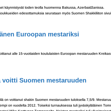
set käynnistyvät toden teolla huomenna Bakussa, Azerbaidžanissa.
joukkueiden edesottamuksia seurataan myös Suomen Shakkiliiton sivuil
nänen Euroopan mestariksi
ittanut alle 15-vuotiaiden koululaisten Euroopan mestaruuden Kreikas
lä voitti Suomen mestaruuden
pilä on voittanut shakin Suomen mestaruuden tuloksella 7,5/9. Mestaru
 aiempi on vuodelta 2012. Toiseksi turnauksessa tuli jyväskyläläinen Tom