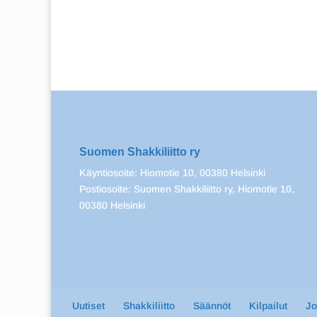
Suomen Shakkiliitto ry
Käyntiosoite: Hiomotie 10, 00380 Helsinki
Postiosoite: Suomen Shakkiliitto ry, Hiomotie 10,
00380 Helsinki
Uutiset
Shakkiliitto
Säännöt
Kilpailut
J