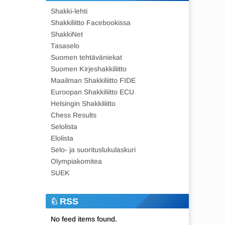
Shakki-lehti
Shakkiliitto Facebookissa
ShakkiNet
Tasaselo
Suomen tehtäväniekat
Suomen Kirjeshakkiliitto
Maailman Shakkiliitto FIDE
Euroopan Shakkiliitto ECU
Helsingin Shakkiliitto
Chess Results
Selolista
Elolista
Selo- ja suorituslukulaskuri
Olympiakomitea
SUEK
RSS
No feed items found.