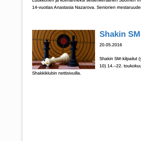
Luukkonen ja kolmanneksi seisenkertainen Suomen mest
14-vuotias Anastasia Nazarova. Seniorien mestaruudest
Shakin SM-k
20.05.2016
Shakin SM-kilpailut (
10) 14.–22. toukokuut
Shakkiklubin nettisivuilla.