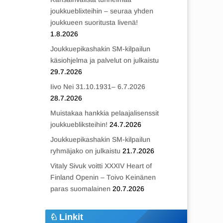
joukkueblixteihin – seuraa yhden
joukkueen suoritusta livenä!
1.8.2026
Joukkuepikashakin SM-kilpailun
käsiohjelma ja palvelut on julkaistu
29.7.2026
Iivo Nei 31.10.1931– 6.7.2026
28.7.2026
Muistakaa hankkia pelaajalisenssit
joukkuebliksteihin!
24.7.2026
Joukkuepikashakin SM-kilpailun
ryhmäjako on julkaistu
21.7.2026
Vitaly Sivuk voitti XXXIV Heart of
Finland Openin – Toivo Keinänen
paras suomalainen
20.7.2026
Linkit