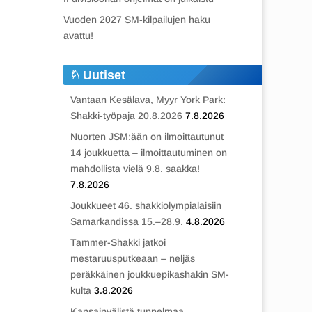
Vuoden 2027 SM-kilpailujen haku
avattu!
Uutiset
Vantaan Kesälava, Myyr York Park:
Shakki-työpaja 20.8.2026
7.8.2026
Nuorten JSM:ään on ilmoittautunut
14 joukkuetta – ilmoittautuminen on
mahdollista vielä 9.8. saakka!
7.8.2026
Joukkueet 46. shakkiolympialaisiin
Samarkandissa 15.–28.9.
4.8.2026
Tammer-Shakki jatkoi
mestaruusputkeaan – neljäs
peräkkäinen joukkuepikashakin SM-
kulta
3.8.2026
Kansainvälistä tunnelmaa