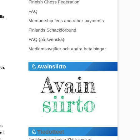
Finnish Chess Federation
FAQ
la.
Membership fees and other payments
Finlands Schackförbund
FAQ (på svenska)
Medlemsavgifter och andra betalningar
Avainsiirto
sa.
us
Tiedotteet
mi
Joukkuepikashakin SM-kilpailun