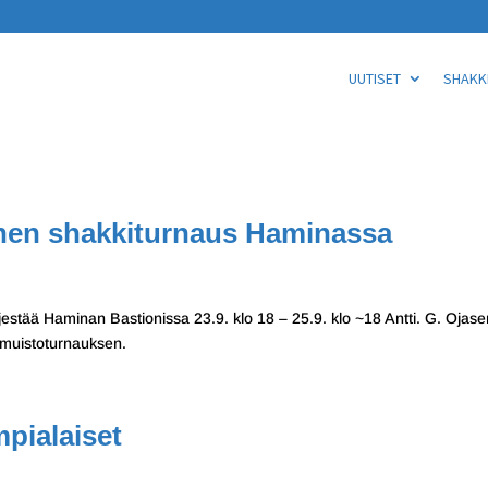
UUTISET
SHAKKI
nen shakkiturnaus Haminassa
jestää Haminan Bastionissa 23.9. klo 18 – 25.9. klo ~18 Antti. G. Ojase
muistoturnauksen.
pialaiset