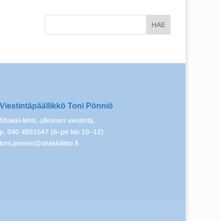
Viestintäpäällikkö Toni Pönniö
Shakki-lehti, ulkoinen viestintä.
p. 040 4851547 (ti–pe klo 10–12)
toni.ponnio@shakkiliitto.fi