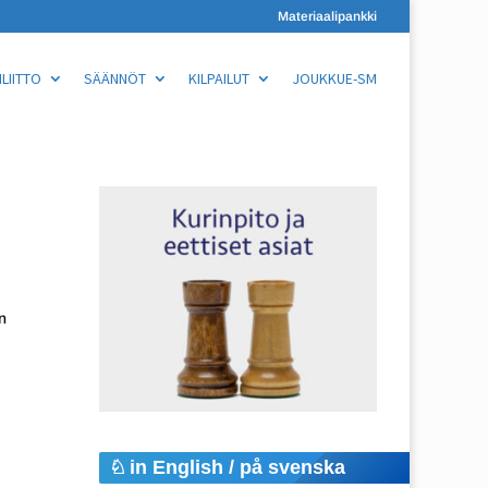
Materiaalipankki
LIITTO
SÄÄNNÖT
KILPAILUT
JOUKKUE-SM
n
in English / på svenska