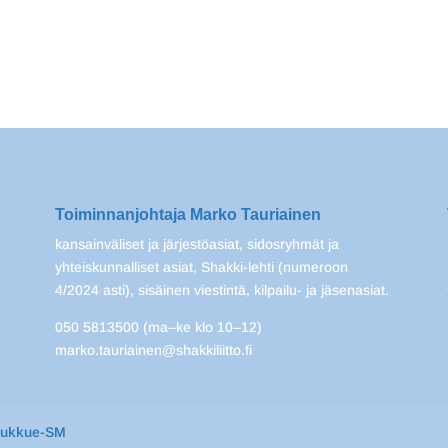
Toiminnanjohtaja Marko Tauriainen
kansainväliset ja järjestöasiat, sidosryhmät ja
yhteiskunnalliset asiat, Shakki-lehti (numeroon
4/2024 asti), sisäinen viestintä, kilpailu- ja jäsenasiat.
050 5813500 (ma–ke klo 10–12)
marko.tauriainen@shakkiliitto.fi
oukkue-SM