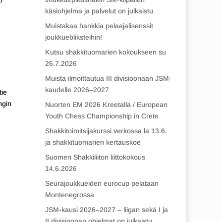
i
käsiohjelma ja palvelut on julkaistu
Muistakaa hankkia pelaajalisenssit
joukkuebliksteihin!
Kutsu shakkituomarien kokoukseen su
26.7.2026
Muista ilmoittautua III divisioonaan JSM-
kaudelle 2026–2027
tie
ngin
Nuorten EM 2026 Kreetalla / European
Youth Chess Championship in Crete
Shakkitoimitsijakurssi verkossa la 13.6.
ja shakkituomarien kertauskoe
Suomen Shakkiliiton liittokokous
14.6.2026
Seurajoukkueiden eurocup pelataan
Montenegrossa
JSM-kausi 2026–2027 – liigan sekä I ja
II divisioonan ohjelmat on julkaistu