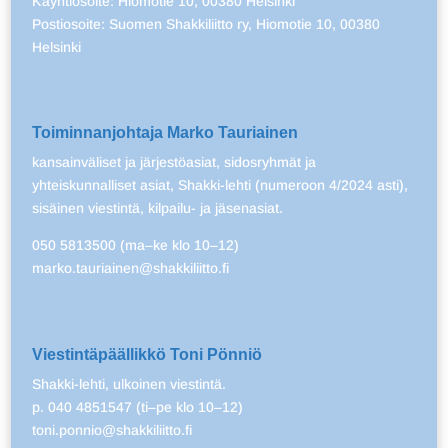
Käyntiosoite: Hiomotie 10, 00380 Helsinki
Postiosoite: Suomen Shakkiliitto ry, Hiomotie 10, 00380
Helsinki
Toiminnanjohtaja Marko Tauriainen
kansainväliset ja järjestöasiat, sidosryhmät ja
yhteiskunnalliset asiat, Shakki-lehti (numeroon 4/2024 asti),
sisäinen viestintä, kilpailu- ja jäsenasiat.
050 5813500 (ma–ke klo 10–12)
marko.tauriainen@shakkiliitto.fi
Viestintäpäällikkö Toni Pönniö
Shakki-lehti, ulkoinen viestintä.
p. 040 4851547 (ti–pe klo 10–12)
toni.ponnio@shakkiliitto.fi