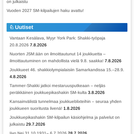
on julkaistu
Vuoden 2027 SM-kilpailujen haku avattu!
Uutiset
Vantaan Kesälava, Myyr York Park: Shakki-työpaja
20.8.2026
7.8.2026
Nuorten JSM:ään on ilmoittautunut 14 joukkuetta –
ilmoittautuminen on mahdollista vielä 9.8. saakka!
7.8.2026
Joukkueet 46. shakkiolympialaisiin Samarkandissa 15.–28.9.
4.8.2026
Tammer-Shakki jatkoi mestaruusputkeaan – neljäs
peräkkäinen joukkuepikashakin SM-kulta
3.8.2026
Kansainvälistä tunnelmaa joukkueblixteihin – seuraa yhden
joukkueen suoritusta livenä!
1.8.2026
Joukkuepikashakin SM-kilpailun käsiohjelma ja palvelut on
julkaistu
29.7.2026
Iivo Nei 31.10.1931– 6.7.2026
28.7.2026