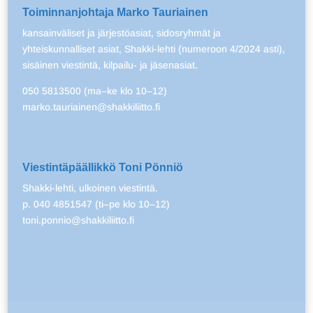
Toiminnanjohtaja Marko Tauriainen
kansainväliset ja järjestöasiat, sidosryhmät ja
yhteiskunnalliset asiat, Shakki-lehti (numeroon 4/2024 asti),
sisäinen viestintä, kilpailu- ja jäsenasiat.
050 5813500 (ma–ke klo 10–12)
marko.tauriainen@shakkiliitto.fi
Viestintäpäällikkö Toni Pönniö
Shakki-lehti, ulkoinen viestintä.
p. 040 4851547 (ti–pe klo 10–12)
toni.ponnio@shakkiliitto.fi