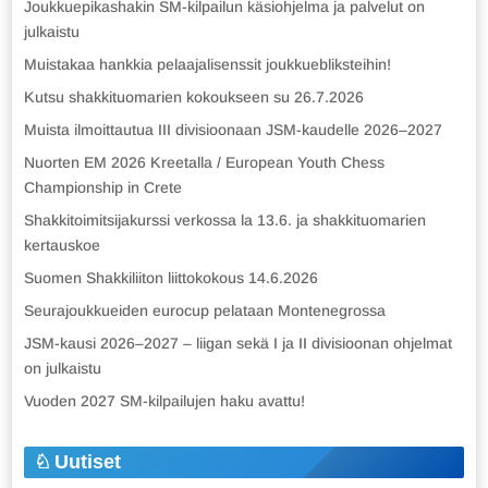
Joukkuepikashakin SM-kilpailun käsiohjelma ja palvelut on
julkaistu
Muistakaa hankkia pelaajalisenssit joukkuebliksteihin!
Kutsu shakkituomarien kokoukseen su 26.7.2026
Muista ilmoittautua III divisioonaan JSM-kaudelle 2026–2027
Nuorten EM 2026 Kreetalla / European Youth Chess
Championship in Crete
Shakkitoimitsijakurssi verkossa la 13.6. ja shakkituomarien
kertauskoe
Suomen Shakkiliiton liittokokous 14.6.2026
Seurajoukkueiden eurocup pelataan Montenegrossa
JSM-kausi 2026–2027 – liigan sekä I ja II divisioonan ohjelmat
on julkaistu
Vuoden 2027 SM-kilpailujen haku avattu!
Uutiset