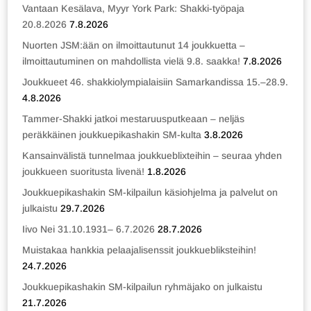
Vantaan Kesälava, Myyr York Park: Shakki-työpaja
20.8.2026
7.8.2026
Nuorten JSM:ään on ilmoittautunut 14 joukkuetta –
ilmoittautuminen on mahdollista vielä 9.8. saakka!
7.8.2026
Joukkueet 46. shakkiolympialaisiin Samarkandissa 15.–28.9.
4.8.2026
Tammer-Shakki jatkoi mestaruusputkeaan – neljäs
peräkkäinen joukkuepikashakin SM-kulta
3.8.2026
Kansainvälistä tunnelmaa joukkueblixteihin – seuraa yhden
joukkueen suoritusta livenä!
1.8.2026
Joukkuepikashakin SM-kilpailun käsiohjelma ja palvelut on
julkaistu
29.7.2026
Iivo Nei 31.10.1931– 6.7.2026
28.7.2026
Muistakaa hankkia pelaajalisenssit joukkuebliksteihin!
24.7.2026
Joukkuepikashakin SM-kilpailun ryhmäjako on julkaistu
21.7.2026