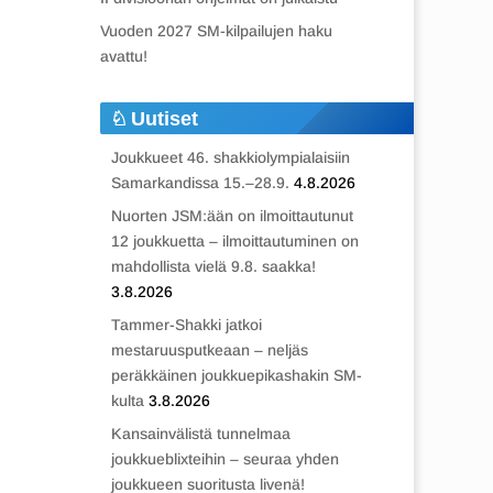
Vuoden 2027 SM-kilpailujen haku
avattu!
Uutiset
Joukkueet 46. shakkiolympialaisiin
Samarkandissa 15.–28.9.
4.8.2026
Nuorten JSM:ään on ilmoittautunut
12 joukkuetta – ilmoittautuminen on
mahdollista vielä 9.8. saakka!
3.8.2026
Tammer-Shakki jatkoi
mestaruusputkeaan – neljäs
peräkkäinen joukkuepikashakin SM-
kulta
3.8.2026
Kansainvälistä tunnelmaa
joukkueblixteihin – seuraa yhden
joukkueen suoritusta livenä!