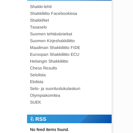
Shakki-lehti
Shakkiliitto Facebookissa
ShakkiNet
Tasaselo
Suomen tehtäväniekat
Suomen Kirjeshakkiliitto
Maailman Shakkiliitto FIDE
Euroopan Shakkiliitto ECU
Helsingin Shakkiliitto
Chess Results
Selolista
Elolista
Selo- ja suorituslukulaskuri
Olympiakomitea
SUEK
RSS
No feed items found.