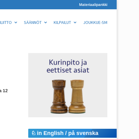
Materiaalipankki
LIITTO
SÄÄNNÖT
KILPAILUT
JOUKKUE-SM
ta 12
in English / på svenska