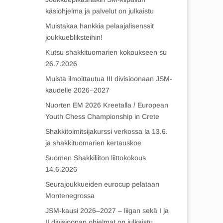
käsiohjelma ja palvelut on julkaistu
Muistakaa hankkia pelaajalisenssit
joukkuebliksteihin!
Kutsu shakkituomarien kokoukseen su
26.7.2026
Muista ilmoittautua III divisioonaan JSM-
kaudelle 2026–2027
Nuorten EM 2026 Kreetalla / European
Youth Chess Championship in Crete
Shakkitoimitsijakurssi verkossa la 13.6.
ja shakkituomarien kertauskoe
Suomen Shakkiliiton liittokokous
14.6.2026
Seurajoukkueiden eurocup pelataan
Montenegrossa
JSM-kausi 2026–2027 – liigan sekä I ja
II divisioonan ohjelmat on julkaistu