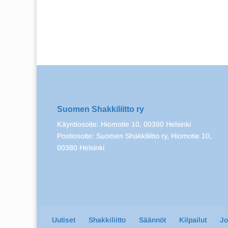
Suomen Shakkiliitto ry
Käyntiosoite: Hiomotie 10, 00380 Helsinki
Postiosoite: Suomen Shakkiliitto ry, Hiomotie 10,
00380 Helsinki
Uutiset
Shakkiliitto
Säännöt
Kilpailut
J