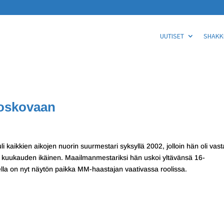
UUTISET
SHAKKI
Moskovaan
uli kaikkien aikojen nuorin suurmestari syksyllä 2002, jolloin hän oli vas
 kuukauden ikäinen. Maailmanmestariksi hän uskoi yltävänsä 16-
sella on nyt näytön paikka MM-haastajan vaativassa roolissa.