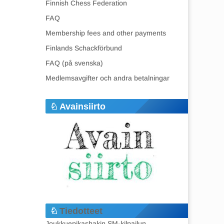
Finnish Chess Federation
FAQ
Membership fees and other payments
Finlands Schackförbund
FAQ (på svenska)
Medlemsavgifter och andra betalningar
Avainsiirto
Tiedotteet
Joukkuepikashakin SM-kilpailun