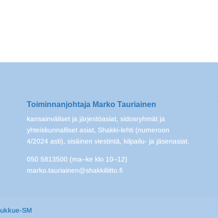
Toiminnanjohtaja Marko Tauriainen
kansainväliset ja järjestöasiat, sidosryhmät ja
yhteiskunnalliset asiat, Shakki-lehti (numeroon
4/2024 asti), sisäinen viestintä, kilpailu- ja jäsenasiat.
050 5813500 (ma–ke klo 10–12)
marko.tauriainen@shakkiliitto.fi
oukkue-SM