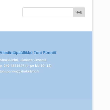
Viestintäpäällikkö Toni Pönniö
Shakki-lehti, ulkoinen viestintä.
p. 040 4851547 (ti–pe klo 10–12)
toni.ponnio@shakkiliitto.fi