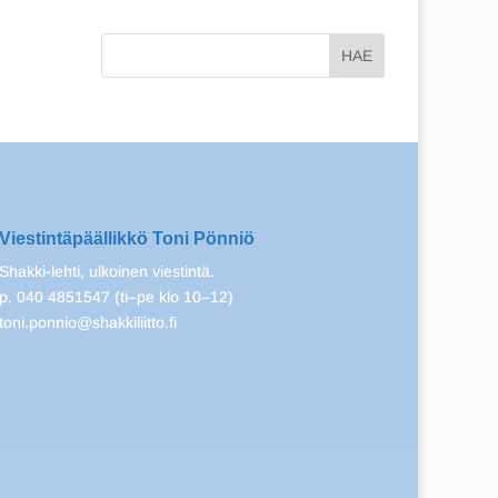
Viestintäpäällikkö Toni Pönniö
Shakki-lehti, ulkoinen viestintä.
p. 040 4851547 (ti–pe klo 10–12)
toni.ponnio@shakkiliitto.fi