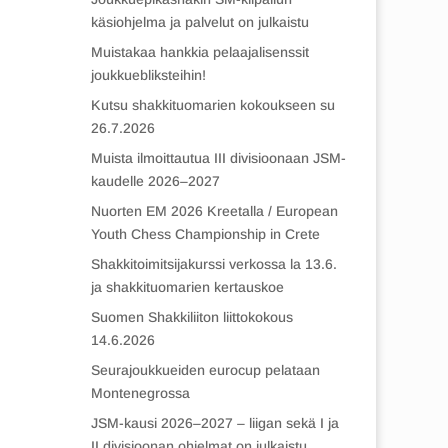
käsiohjelma ja palvelut on julkaistu
Muistakaa hankkia pelaajalisenssit
joukkuebliksteihin!
Kutsu shakkituomarien kokoukseen su
26.7.2026
Muista ilmoittautua III divisioonaan JSM-
kaudelle 2026–2027
Nuorten EM 2026 Kreetalla / European
Youth Chess Championship in Crete
Shakkitoimitsijakurssi verkossa la 13.6.
ja shakkituomarien kertauskoe
Suomen Shakkiliiton liittokokous
14.6.2026
Seurajoukkueiden eurocup pelataan
Montenegrossa
JSM-kausi 2026–2027 – liigan sekä I ja
II divisioonan ohjelmat on julkaistu