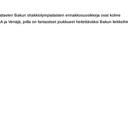
attavien Bakun shakkiolympialaisten ennakkosuosikkeja ovat kolme
A ja Venäjä, joilla on fantastiset joukkueet heitettäväksi Bakun liekkeihi