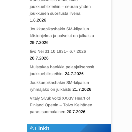
joukkueblixteihin – seuraa yhden
joukkueen suoritusta livenä!
1.8.2026
Joukkuepikashakin SM-kilpailun
käsiohjelma ja palvelut on julkaistu
29.7.2026
Iivo Nei 31.10.1931– 6.7.2026
28.7.2026
Muistakaa hankkia pelaajalisenssit
joukkuebliksteihin!
24.7.2026
Joukkuepikashakin SM-kilpailun
ryhmäjako on julkaistu
21.7.2026
Vitaly Sivuk voitti XXXIV Heart of
Finland Openin – Toivo Keinänen
paras suomalainen
20.7.2026
Linkit