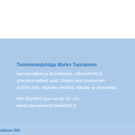
Toiminnanjohtaja Marko Tauriainen
kansainväliset ja järjestöasiat, sidosryhmät ja
yhteiskunnalliset asiat, Shakki-lehti (numeroon
4/2024 asti), sisäinen viestintä, kilpailu- ja jäsenasiat.
050 5813500 (ma–ke klo 10–12)
marko.tauriainen@shakkiliitto.fi
oukkue-SM