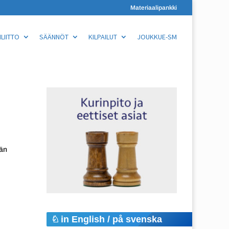
Materiaalipankki
LIITTO
SÄÄNNÖT
KILPAILUT
JOUKKUE-SM
jän
in English / på svenska