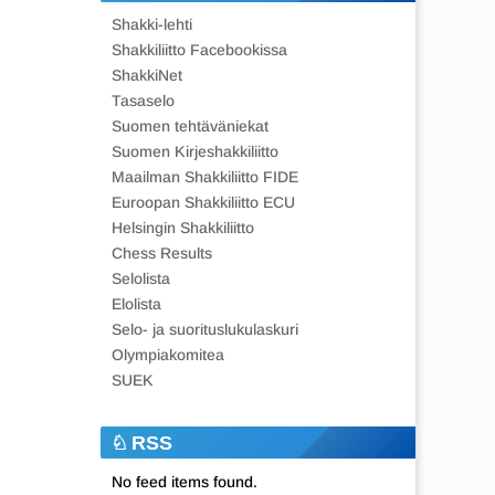
Shakki-lehti
Shakkiliitto Facebookissa
ShakkiNet
Tasaselo
Suomen tehtäväniekat
Suomen Kirjeshakkiliitto
Maailman Shakkiliitto FIDE
Euroopan Shakkiliitto ECU
Helsingin Shakkiliitto
Chess Results
Selolista
Elolista
Selo- ja suorituslukulaskuri
Olympiakomitea
SUEK
RSS
No feed items found.