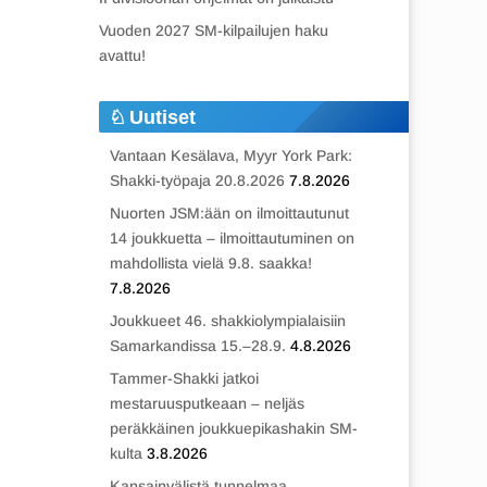
Vuoden 2027 SM-kilpailujen haku
avattu!
Uutiset
Vantaan Kesälava, Myyr York Park:
Shakki-työpaja 20.8.2026
7.8.2026
Nuorten JSM:ään on ilmoittautunut
14 joukkuetta – ilmoittautuminen on
mahdollista vielä 9.8. saakka!
7.8.2026
Joukkueet 46. shakkiolympialaisiin
Samarkandissa 15.–28.9.
4.8.2026
Tammer-Shakki jatkoi
mestaruusputkeaan – neljäs
peräkkäinen joukkuepikashakin SM-
kulta
3.8.2026
Kansainvälistä tunnelmaa