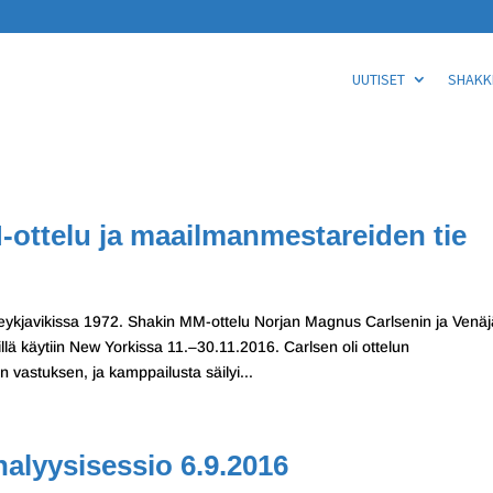
UUTISET
SHAKKI
ottelu ja maailmanmestareiden tie
eykjavikissa 1972. Shakin MM-ottelu Norjan Magnus Carlsenin ja Venä
illä käytiin New Yorkissa 11.–30.11.2016. Carlsen oli ottelun
 vastuksen, ja kamppailusta säilyi...
alyysisessio 6.9.2016