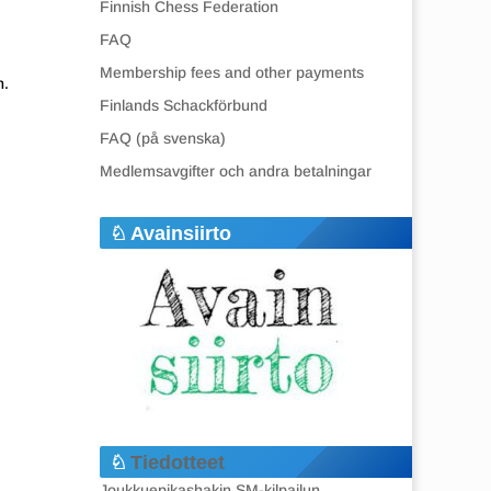
Finnish Chess Federation
FAQ
Membership fees and other payments
n.
Finlands Schackförbund
FAQ (på svenska)
Medlemsavgifter och andra betalningar
Avainsiirto
Tiedotteet
Joukkuepikashakin SM-kilpailun