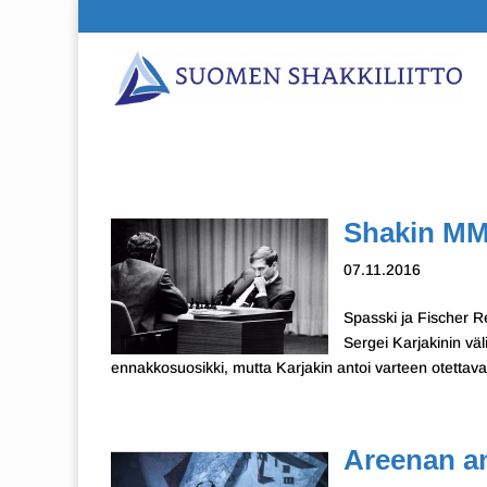
Shakin MM-
07.11.2016
Spasski ja Fischer R
Sergei Karjakinin väl
ennakkosuosikki, mutta Karjakin antoi varteen otettavan
Areenan an