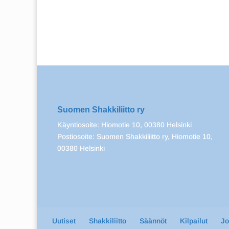
Suomen Shakkiliitto ry
Käyntiosoite: Hiomotie 10, 00380 Helsinki
Postiosoite: Suomen Shakkiliitto ry, Hiomotie 10,
00380 Helsinki
Uutiset
Shakkiliitto
Säännöt
Kilpailut
J