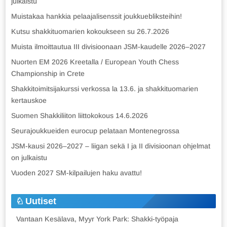
julkaistu
Muistakaa hankkia pelaajalisenssit joukkuebliksteihin!
Kutsu shakkituomarien kokoukseen su 26.7.2026
Muista ilmoittautua III divisioonaan JSM-kaudelle 2026–2027
Nuorten EM 2026 Kreetalla / European Youth Chess
Championship in Crete
Shakkitoimitsijakurssi verkossa la 13.6. ja shakkituomarien
kertauskoe
Suomen Shakkiliiton liittokokous 14.6.2026
Seurajoukkueiden eurocup pelataan Montenegrossa
JSM-kausi 2026–2027 – liigan sekä I ja II divisioonan ohjelmat
on julkaistu
Vuoden 2027 SM-kilpailujen haku avattu!
Uutiset
Vantaan Kesälava, Myyr York Park: Shakki-työpaja