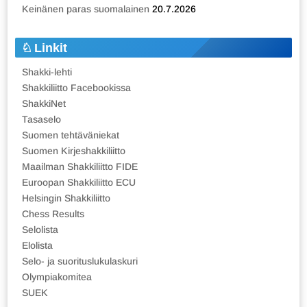
Keinänen paras suomalainen
20.7.2026
Linkit
Shakki-lehti
Shakkiliitto Facebookissa
ShakkiNet
Tasaselo
Suomen tehtäväniekat
Suomen Kirjeshakkiliitto
Maailman Shakkiliitto FIDE
Euroopan Shakkiliitto ECU
Helsingin Shakkiliitto
Chess Results
Selolista
Elolista
Selo- ja suorituslukulaskuri
Olympiakomitea
SUEK