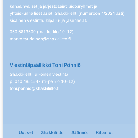
kansainväliset ja järjestöasiat, sidosryhmät ja
yhteiskunnalliset asiat, Shakki-lehti (numeroon 4/2024 asti),
sisäinen viestintä, kilpailu- ja jäsenasiat.
050 5813500 (ma–ke klo 10–12)
marko.tauriainen@shakkiliitto.fi
Viestintäpäällikkö Toni Pönniö
Shakki-lehti, ulkoinen viestintä.
p. 040 4851547 (ti–pe klo 10–12)
toni.ponnio@shakkiliitto.fi
Uutiset
Shakkiliitto
Säännöt
Kilpailut