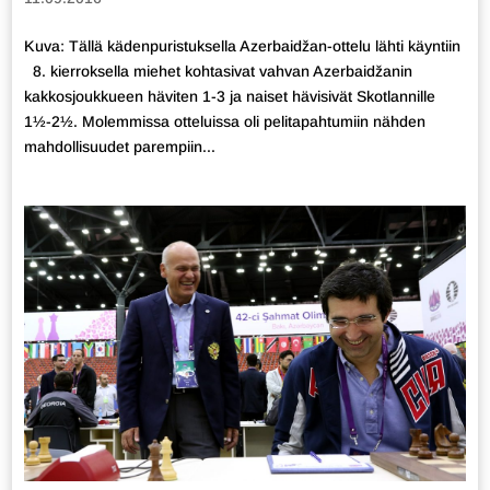
Kuva: Tällä kädenpuristuksella Azerbaidžan-ottelu lähti käyntiin
8. kierroksella miehet kohtasivat vahvan Azerbaidžanin
kakkosjoukkueen häviten 1-3 ja naiset hävisivät Skotlannille
1½-2½. Molemmissa otteluissa oli pelitapahtumiin nähden
mahdollisuudet parempiin...