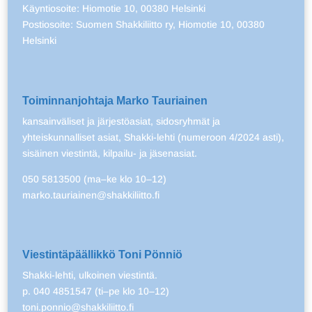
Käyntiosoite: Hiomotie 10, 00380 Helsinki
Postiosoite: Suomen Shakkiliitto ry, Hiomotie 10, 00380
Helsinki
Toiminnanjohtaja Marko Tauriainen
kansainväliset ja järjestöasiat, sidosryhmät ja
yhteiskunnalliset asiat, Shakki-lehti (numeroon 4/2024 asti),
sisäinen viestintä, kilpailu- ja jäsenasiat.
050 5813500 (ma–ke klo 10–12)
marko.tauriainen@shakkiliitto.fi
Viestintäpäällikkö Toni Pönniö
Shakki-lehti, ulkoinen viestintä.
p. 040 4851547 (ti–pe klo 10–12)
toni.ponnio@shakkiliitto.fi