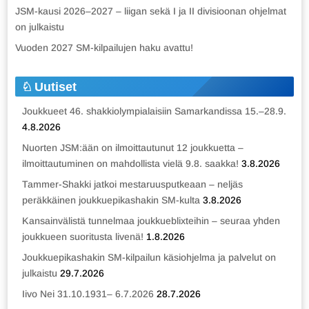
JSM-kausi 2026–2027 – liigan sekä I ja II divisioonan ohjelmat
on julkaistu
Vuoden 2027 SM-kilpailujen haku avattu!
Uutiset
Joukkueet 46. shakkiolympialaisiin Samarkandissa 15.–28.9.
4.8.2026
Nuorten JSM:ään on ilmoittautunut 12 joukkuetta –
ilmoittautuminen on mahdollista vielä 9.8. saakka!
3.8.2026
Tammer-Shakki jatkoi mestaruusputkeaan – neljäs
peräkkäinen joukkuepikashakin SM-kulta
3.8.2026
Kansainvälistä tunnelmaa joukkueblixteihin – seuraa yhden
joukkueen suoritusta livenä!
1.8.2026
Joukkuepikashakin SM-kilpailun käsiohjelma ja palvelut on
julkaistu
29.7.2026
Iivo Nei 31.10.1931– 6.7.2026
28.7.2026