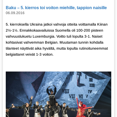
Baku – 5. kierros toi voiton miehille, tappion naisille
06.09.2016
5. kierroksella Ukraina jatkoi vahvoja otteita voittamalla Kiinan
2½-1½. Ennakkokaavailuissa Suomella oli 100-200 pisteen
vahvuuslukuetu Luxemburgia. Voitto tuli lopulta 3-1. Naiset
kohtasivat vahvemman Belgian. Muutaman tunnin kohdalla
tilanteet näyttivät aika hyvältä, mutta lopulta rutinoituneemmat
belgiattaret veivät 1-3 voiton.