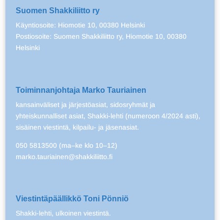
Suomen Shakkiliitto ry
Käyntiosoite: Hiomotie 10, 00380 Helsinki
Postiosoite: Suomen Shakkiliitto ry, Hiomotie 10, 00380
Helsinki
Toiminnanjohtaja Marko Tauriainen
kansainväliset ja järjestöasiat, sidosryhmät ja
yhteiskunnalliset asiat, Shakki-lehti (numeroon 4/2024 asti),
sisäinen viestintä, kilpailu- ja jäsenasiat.
050 5813500 (ma–ke klo 10–12)
marko.tauriainen@shakkiliitto.fi
Viestintäpäällikkö Toni Pönniö
Shakki-lehti, ulkoinen viestintä.