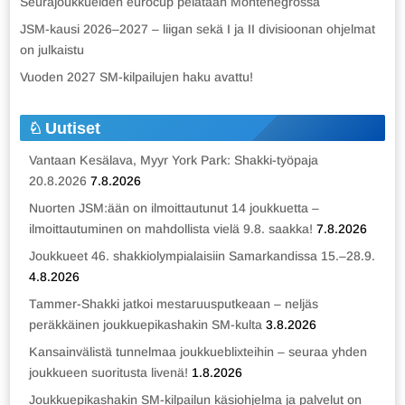
Seurajoukkueiden eurocup pelataan Montenegrossa
JSM-kausi 2026–2027 – liigan sekä I ja II divisioonan ohjelmat
on julkaistu
Vuoden 2027 SM-kilpailujen haku avattu!
Uutiset
Vantaan Kesälava, Myyr York Park: Shakki-työpaja
20.8.2026
7.8.2026
Nuorten JSM:ään on ilmoittautunut 14 joukkuetta –
ilmoittautuminen on mahdollista vielä 9.8. saakka!
7.8.2026
Joukkueet 46. shakkiolympialaisiin Samarkandissa 15.–28.9.
4.8.2026
Tammer-Shakki jatkoi mestaruusputkeaan – neljäs
peräkkäinen joukkuepikashakin SM-kulta
3.8.2026
Kansainvälistä tunnelmaa joukkueblixteihin – seuraa yhden
joukkueen suoritusta livenä!
1.8.2026
Joukkuepikashakin SM-kilpailun käsiohjelma ja palvelut on